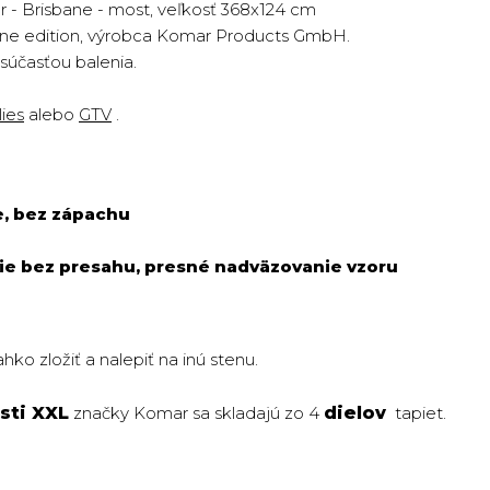
- Brisbane - most, veľkosť 368x124 cm
agine edition, výrobca Komar Products GmbH.
 súčasťou balenia.
lies
alebo
GTV
.
e, bez zápachu
ie bez presahu, presné nadväzovanie vzoru
ko zložiť a nalepiť na inú stenu.
sti XXL
značky Komar sa skladajú zo 4
dielov
tapiet.