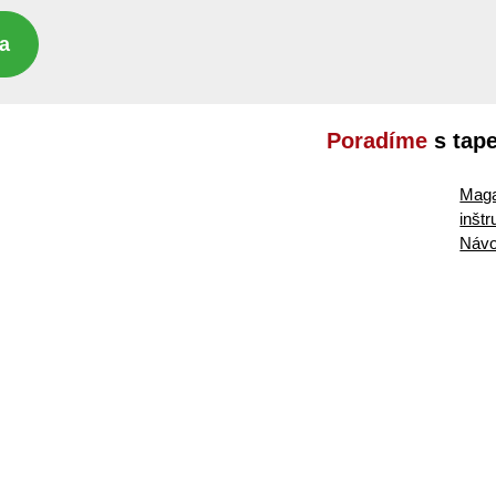
a
Poradíme
s tap
Maga
inšt
Návo