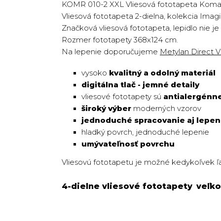
KOMR 010-2 XXL Vliesová fototapeta Komar 
Vliesová fototapeta 2-dielna, kolekcia Im
Značková vliesová fototapeta, lepidlo nie je
Rozmer fototapety 368x124 cm.
Na lepenie doporučujeme
Metylan Direct V
vysoko
kvalitný a odolný materiál
digitálna tlač - jemné detaily
vliesové fototapety sú
antialergénn
široký výber
moderných vzorov
jednoduché spracovanie aj lepen
hladký povrch, jednoduché lepenie
umývateľnosť povrchu
Vliesovú fototapetu je možné kedykoľvek ľah
4-dielne vliesové fototapety
veľko