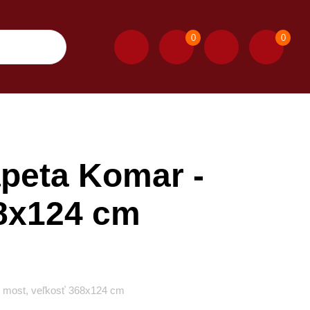
0
0
peta Komar -
68x124 cm
- most, veľkosť 368x124 cm