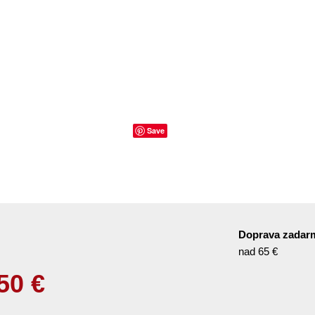
Save
Doprava zadar
nad 65 €
50
€