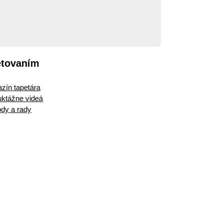
etovaním
zín tapetára
ruktážne videá
dy a rady