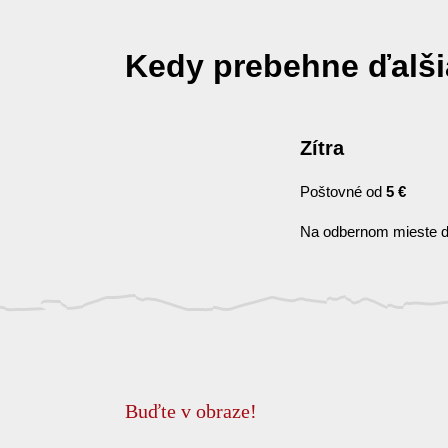
Kedy prebehne ďalš
Zítra
Poštovné od
5 €
Na odbernom mieste d
Buďte v obraze!