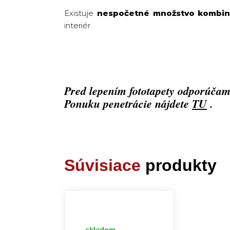
Existuje
nespočetné množstvo kombinác
interiér.
Pred lepením fototapety odporúčame
Ponuku penetrácie nájdete
TU
.
Súvisiace
produkty
skladom