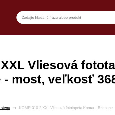
XXL Vliesová fotota
 - most, veľkosť 3
 stenu
KOMR 010-2 XXL Vliesová fototapeta Komar - Brisbane 