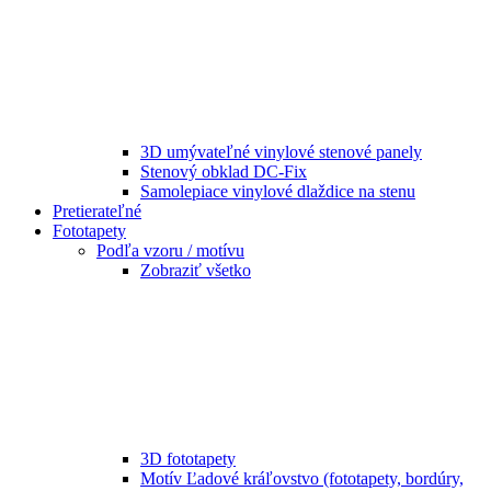
3D umývateľné vinylové stenové panely
Stenový obklad DC-Fix
Samolepiace vinylové dlaždice na stenu
Pretierateľné
Fototapety
Podľa vzoru / motívu
Zobraziť všetko
3D fototapety
Motív Ľadové kráľovstvo (fototapety, bordúry,