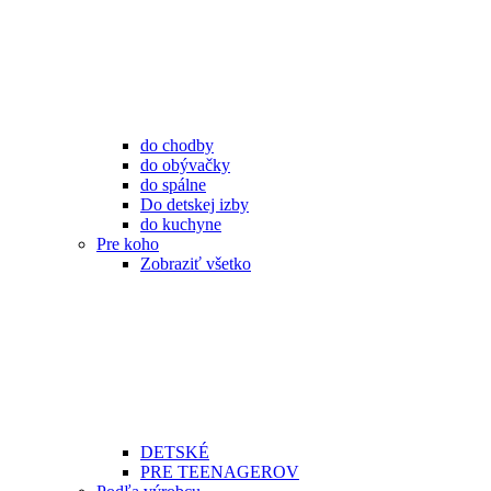
do chodby
do obývačky
do spálne
Do detskej izby
do kuchyne
Pre koho
Zobraziť všetko
DETSKÉ
PRE TEENAGEROV