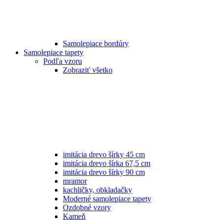
Samolepiace bordúry
Samolepiace tapety
Podľa vzoru
Zobraziť všetko
imitácia drevo šírky 45 cm
imitácia drevo šírka 67,5 cm
imitácia drevo šírky 90 cm
mramor
kachličky, obkladačky
Moderné samolepiace tapety
Ozdobné vzory
Kameň