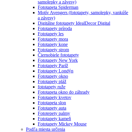
samolepky a závesy)
Fototapeta Spiderman
Motív Avengers (fototapety, samolepky, vankúše
a závesy)
Digitálne fototapety IdealDecor Digital
Fototapety príroda
Fototapety les
Fototapety mora
Fototapety kone
Fototapety strom
Čiernobiele fototapety
Fototapety New York
Fototapety Paríž
Fototapety Londýn
Fototapety okno
Fototapety pláž
fototapety ruže
Fototapeta okno do záhrady
Fototapety kvetov
Fototapeta slon
Fototapety auta
Fototepety palmy
Fototapety kameň
Fototapety Mickey Mouse
Podľa miesta určenia