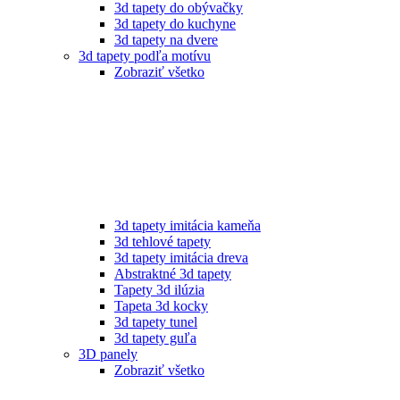
3d tapety do obývačky
3d tapety do kuchyne
3d tapety na dvere
3d tapety podľa motívu
Zobraziť všetko
3d tapety imitácia kameňa
3d tehlové tapety
3d tapety imitácia dreva
Abstraktné 3d tapety
Tapety 3d ilúzia
Tapeta 3d kocky
3d tapety tunel
3d tapety guľa
3D panely
Zobraziť všetko