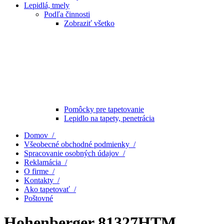
Lepidlá, tmely
Podľa činnosti
Zobraziť všetko
Pomôcky pre tapetovanie
Lepidlo na tapety, penetrácia
Domov /
Všeobecné obchodné podmienky /
Spracovanie osobných údajov /
Reklamácia /
O firme /
Kontakty /
Ako tapetovať /
Poštovné
Hohenberger 81327HTM