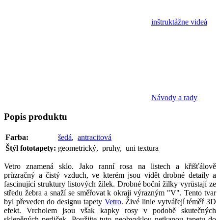
inštruktážne videá
Návody a rady
Popis
produktu
Farba:
šedá
,
antracitová
Štýl fototapety:
geometrický, pruhy, uni textura
Vetro znamená sklo. Jako ranní rosa na listech a křišťálově
průzračný a čistý vzduch, ve kterém jsou vidět drobné detaily a
fascinující struktury listových žilek. Drobné boční žilky vyrůstají ze
středu žebra a snaží se směřovat k okraji výrazným "V". Tento tvar
byl převeden do designu tapety
Vetro
. Živé linie vytvářejí téměř 3D
efekt. Vrcholem jsou však kapky rosy v podobě skutečných
skleněných perliček. Použijte tuto neobvyklou netkanou tapetu do