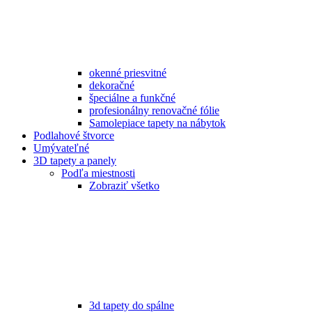
okenné priesvitné
dekoračné
špeciálne a funkčné
profesionálny renovačné fólie
Samolepiace tapety na nábytok
Podlahové štvorce
Umývateľné
3D tapety a panely
Podľa miestnosti
Zobraziť všetko
3d tapety do spálne