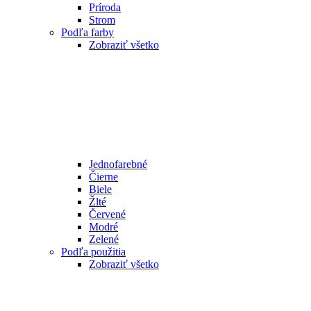
Príroda
Strom
Podľa farby
Zobraziť všetko
Jednofarebné
Čierne
Biele
Žlté
Červené
Modré
Zelené
Podľa použitia
Zobraziť všetko