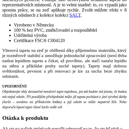
reprezentativních místností. A je to velmi snadné: to, co vypadá jako
spousta práce, se na zeď aplikuje rychle. Zvolit můžete efekt v 8
různých odstínech z kolekce kolekci
SALT
.
Vyrobeno v Německu
100 % bez PVC, změkčovadel a rozpouštědel
Udržitelná výroba
Certifikace FSC® C004120
Vliesová tapeta na zeď je oblíbená díky příjemnému materiálu, který
je rozměrově stabilní a umožňuje jednoduché zpracování (není třeba
natírat lepidlem tapetu a čekat, až provlhne, ale stačí nanést lepidlo
na stěnu a přikládat pruhy suché tapety). Tapety mají dobrou
světlostálost, pevnost a při renovaci je lze za sucha beze zbytku
odstranit.
UPOZORNĚNÍ!
Objednávejte vždy dostatečné množství tapet najednou, jen tak budete mít jistotu, že budou
mít stejný odstín. Při pozdějším přiobjednání může již tapeta pocházet z jiné výrobní dávky
(šarže – uvedeno na příbalovém letáku) a její odstín se může nepatrně lišit. Nelze
doporučit lepení tapet různé šarže vedle seb
Otázka
k produktu
Ak ste na našich stránkach nenašli odpoveď na to, čo ste hľadali a