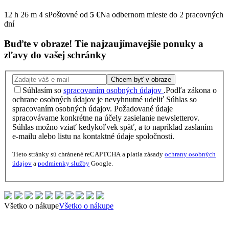
12
h
26
m
3
s
Poštovné od
5 €
Na odbernom mieste do 2 pracovných
dní
Buďte v obraze!
Tie najzaujímavejšie
ponuky
a
zľavy
do vašej schránky
Chcem byť v obraze
Súhlasím so
spracovaním osobných údajov
.
Podľa zákona o
ochrane osobných údajov je nevyhnutné udeliť Súhlas so
spracovaním osobných údajov. Požadované údaje
spracovávame konkrétne na účely zasielanie newsletterov.
Súhlas možno vziať kedykoľvek späť, a to napríklad zaslaním
e-mailu alebo listu na kontaktné údaje spoločnosti.
Tieto stránky sú chránené reCAPTCHA a platia zásady
ochrany osobných
údajov
a
podmienky služby
Google.
Všetko o nákupe
Všetko o nákupe