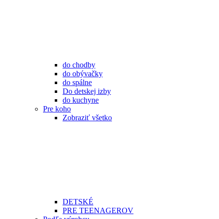
do chodby
do obývačky
do spálne
Do detskej izby
do kuchyne
Pre koho
Zobraziť všetko
DETSKÉ
PRE TEENAGEROV