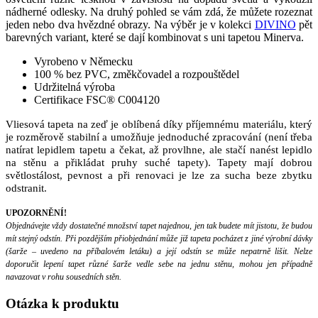
nádherné odlesky. Na druhý pohled se vám zdá, že můžete rozeznat
jeden nebo dva hvězdné obrazy. Na výběr je v kolekci
DIVINO
pět
barevných variant, které se dají kombinovat s uni tapetou Minerva.
Vyrobeno v Německu
100 % bez PVC, změkčovadel a rozpouštědel
Udržitelná výroba
Certifikace FSC® C004120
Vliesová tapeta na zeď je oblíbená díky příjemnému materiálu, který
je rozměrově stabilní a umožňuje jednoduché zpracování (není třeba
natírat lepidlem tapetu a čekat, až provlhne, ale stačí nanést lepidlo
na stěnu a přikládat pruhy suché tapety). Tapety mají dobrou
světlostálost, pevnost a při renovaci je lze za sucha beze zbytku
odstranit.
UPOZORNĚNÍ!
Objednávejte vždy dostatečné množství tapet najednou, jen tak budete mít jistotu, že budou
mít stejný odstín. Při pozdějším přiobjednání může již tapeta pocházet z jiné výrobní dávky
(šarže – uvedeno na příbalovém letáku) a její odstín se může nepatrně lišit. Nelze
doporučit lepení tapet různé šarže vedle sebe na jednu stěnu, mohou jen případně
navazovat v rohu sousedních stěn.
Otázka
k produktu