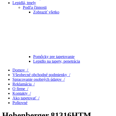
Lepidlá, tmely
Podľa činnosti
Zobraziť všetko
Pomôcky pre tapetovanie
Lepidlo na tapety, penetrácia
Domov /
Všeobecné obchodné podmienky /
Spracovanie osobných údajov /
Reklamácia /
O firme /
Kontakty /
Ako tapetovať /
Poštovné
Hohenberger 81316HTM