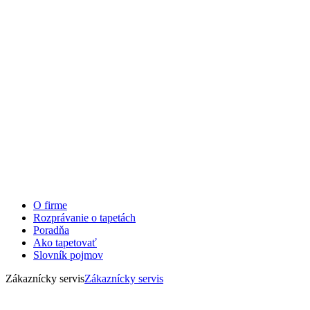
O firme
Rozprávanie o tapetách
Poradňa
Ako tapetovať
Slovník pojmov
Zákaznícky servis
Zákaznícky servis