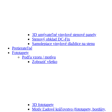
3D umývateľné vinylové stenové panely
Stenový obklad DC-Fix
Samolepiace vinylové dlaždice na stenu
Pretierateľné
Fototapety
Podľa vzoru / motívu
Zobraziť všetko
3D fototapety
Motív Ľadové kráľovstvo (fototapety, bordúry,