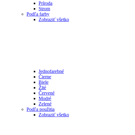
Príroda
Strom
Podľa farby
Zobraziť všetko
Jednofarebné
Čierne
Biele
Žlté
Červené
Modré
Zelené
Podľa použitia
Zobraziť všetko