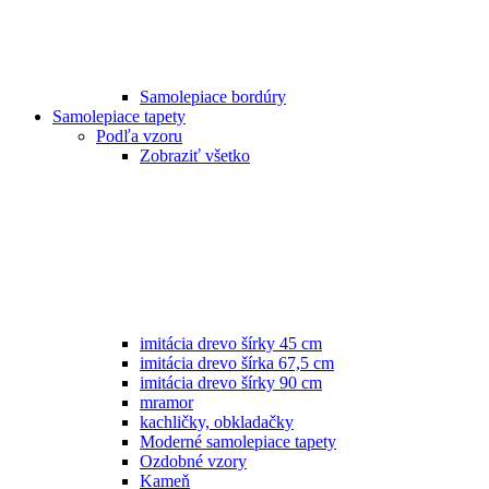
Samolepiace bordúry
Samolepiace tapety
Podľa vzoru
Zobraziť všetko
imitácia drevo šírky 45 cm
imitácia drevo šírka 67,5 cm
imitácia drevo šírky 90 cm
mramor
kachličky, obkladačky
Moderné samolepiace tapety
Ozdobné vzory
Kameň