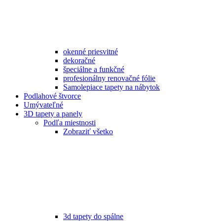
okenné priesvitné
dekoračné
špeciálne a funkčné
profesionálny renovačné fólie
Samolepiace tapety na nábytok
Podlahové štvorce
Umývateľné
3D tapety a panely
Podľa miestnosti
Zobraziť všetko
3d tapety do spálne