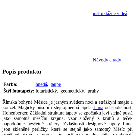
inštruktážne videá
Návody a rady
Popis
produktu
Farba:
hnedá
,
taupe
Štýl fototapety:
futuristický, geometrický, pruhy
Římská bohyně Měsíce je jasným světlem noci a strážkyní magie a
kouzel. Magicky působí i stejnojmenná tapeta
Luna
od společnosti
Hohenberger. Základní struktura tapety se zpočátku jeví stejně pustá
jako samotná měsíční krajina, vzor složený z kruhů a teček
napodobuje nesčetné krátery. Zvláštností designové tapety Luna
jsou skleněné perličky, které se stejně jako samotný Měsíc při
osvětlení různě lesknou v závislosti na dopadu světla a vykouzlí