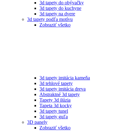
3d tapety do obývačky
3d tapety do kuchyne
3d tapety na dvere
3d tapety podľa motívu
Zobraziť všetko
3d tapety imitácia kameňa
3d tehlové tapety
3d tapety imitácia dreva
Abstraktné 3d tapety
Tapety 3d ilúzia
Tapeta 3d kocky
3d tapety tunel
3d tapety guľa
3D panely
Zobraziť všetko