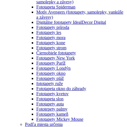
samolepky a závesy)
Fototapeta Spiderman
Motív Avengers (fototapety, samolepky, vankúše
a závesy)
Digitálne fototapety IdealDecor Digital
Fototapety príroda
Fototapety les
Fototapety mora
Fototapety kone
Fototapety strom
Čiernobiele fototapety
Fototapety New York
Fototapety Paríž
Fototapety Londýn
Fototapety okno
Fototapety pláž
fototapety ruže
Fototapeta okno do záhrady
Fototapety kvetov
Fototapeta slon
Fototapety auta
Fototepety palmy
Fototapety kameň
Fototapety Mickey Mouse
Podľa miesta určenia