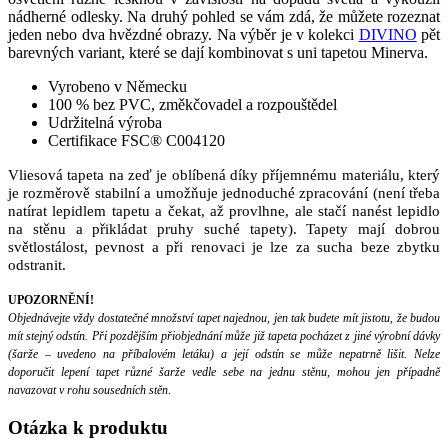
nádherné odlesky. Na druhý pohled se vám zdá, že můžete rozeznat
jeden nebo dva hvězdné obrazy. Na výběr je v kolekci
DIVINO
pět
barevných variant, které se dají kombinovat s uni tapetou Minerva.
Vyrobeno v Německu
100 % bez PVC, změkčovadel a rozpouštědel
Udržitelná výroba
Certifikace FSC® C004120
Vliesová tapeta na zeď je oblíbená díky příjemnému materiálu, který
je rozměrově stabilní a umožňuje jednoduché zpracování (není třeba
natírat lepidlem tapetu a čekat, až provlhne, ale stačí nanést lepidlo
na stěnu a přikládat pruhy suché tapety). Tapety mají dobrou
světlostálost, pevnost a při renovaci je lze za sucha beze zbytku
odstranit.
UPOZORNĚNÍ!
Objednávejte vždy dostatečné množství tapet najednou, jen tak budete mít jistotu, že budou
mít stejný odstín. Při pozdějším přiobjednání může již tapeta pocházet z jiné výrobní dávky
(šarže – uvedeno na příbalovém letáku) a její odstín se může nepatrně lišit. Nelze
doporučit lepení tapet různé šarže vedle sebe na jednu stěnu, mohou jen případně
navazovat v rohu sousedních stěn.
Otázka
k produktu