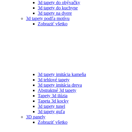
3d tapety do obývačky
3d tapety do kuchyne
3d tapety na dvere
3d tapety podľa motívu
Zobraziť všetko
3d tapety imitácia kameňa
3d tehlové tapety
3d tapety imitácia dreva
Abstraktné 3d tapety
Tapety 3d ilúzia
Tapeta 3d kocky
3d tapety tunel
3d tapety guľa
3D panely
Zobraziť všetko