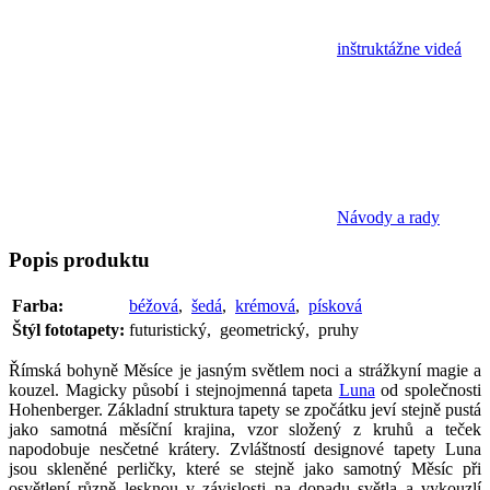
inštruktážne videá
Návody a rady
Popis
produktu
Farba:
béžová
,
šedá
,
krémová
,
písková
Štýl fototapety:
futuristický, geometrický, pruhy
Římská bohyně Měsíce je jasným světlem noci a strážkyní magie a
kouzel. Magicky působí i stejnojmenná tapeta
Luna
od společnosti
Hohenberger. Základní struktura tapety se zpočátku jeví stejně pustá
jako samotná měsíční krajina, vzor složený z kruhů a teček
napodobuje nesčetné krátery. Zvláštností designové tapety Luna
jsou skleněné perličky, které se stejně jako samotný Měsíc při
osvětlení různě lesknou v závislosti na dopadu světla a vykouzlí