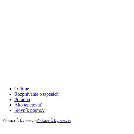
O firme
Rozprávanie o tapetách
Poradňa
Ako tapetovať
Slovník pojmov
Zákaznícky servis
Zákaznícky servis