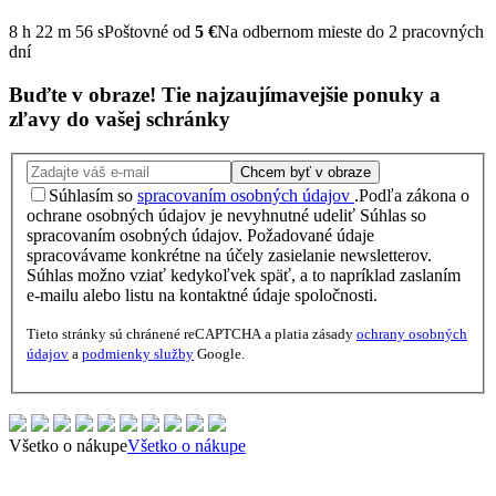
8
h
22
m
55
s
Poštovné od
5 €
Na odbernom mieste do 2 pracovných
dní
Buďte v obraze!
Tie najzaujímavejšie
ponuky
a
zľavy
do vašej schránky
Chcem byť v obraze
Súhlasím so
spracovaním osobných údajov
.
Podľa zákona o
ochrane osobných údajov je nevyhnutné udeliť Súhlas so
spracovaním osobných údajov. Požadované údaje
spracovávame konkrétne na účely zasielanie newsletterov.
Súhlas možno vziať kedykoľvek späť, a to napríklad zaslaním
e-mailu alebo listu na kontaktné údaje spoločnosti.
Tieto stránky sú chránené reCAPTCHA a platia zásady
ochrany osobných
údajov
a
podmienky služby
Google.
Všetko o nákupe
Všetko o nákupe