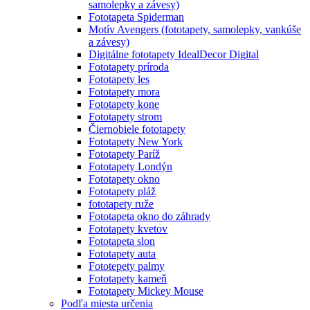
samolepky a závesy)
Fototapeta Spiderman
Motív Avengers (fototapety, samolepky, vankúše
a závesy)
Digitálne fototapety IdealDecor Digital
Fototapety príroda
Fototapety les
Fototapety mora
Fototapety kone
Fototapety strom
Čiernobiele fototapety
Fototapety New York
Fototapety Paríž
Fototapety Londýn
Fototapety okno
Fototapety pláž
fototapety ruže
Fototapeta okno do záhrady
Fototapety kvetov
Fototapeta slon
Fototapety auta
Fototepety palmy
Fototapety kameň
Fototapety Mickey Mouse
Podľa miesta určenia