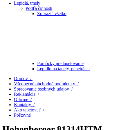
Lepidlá, tmely
Podľa činnosti
Zobraziť všetko
Pomôcky pre tapetovanie
Lepidlo na tapety, penetrácia
Domov /
Všeobecné obchodné podmienky /
Spracovanie osobných údajov /
Reklamácia /
O firme /
Kontakty /
Ako tapetovať /
Poštovné
Hohenberger 81314HTM