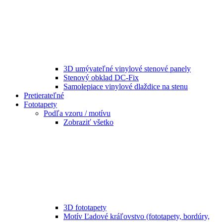
3D umývateľné vinylové stenové panely
Stenový obklad DC-Fix
Samolepiace vinylové dlaždice na stenu
Pretierateľné
Fototapety
Podľa vzoru / motívu
Zobraziť všetko
3D fototapety
Motív Ľadové kráľovstvo (fototapety, bordúry,