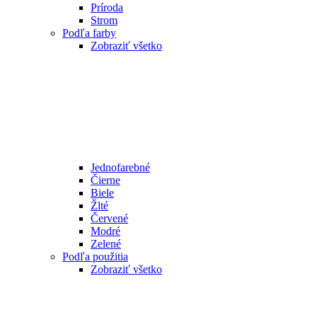
Príroda
Strom
Podľa farby
Zobraziť všetko
Jednofarebné
Čierne
Biele
Žlté
Červené
Modré
Zelené
Podľa použitia
Zobraziť všetko