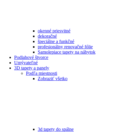
okenné priesvitné
dekoračné
špeciálne a funkčné
profesionálny renovačné fólie
Samolepiace tapety na nábytok
Podlahové štvorce
Umývateľné
3D tapety a panely
Podľa miestnosti
Zobraziť všetko
3d tapety do spálne