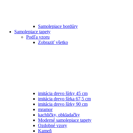
Samolepiace bordúry
Samolepiace tapety
Podľa vzoru
Zobraziť všetko
imitácia drevo šírky 45 cm
imitácia drevo šírka 67,5 cm
imitácia drevo šírky 90 cm
mramor
kachličky, obkladačky
Moderné samolepiace tapety
Ozdobné vzory
Kameň