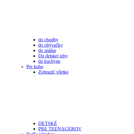
do chodby
do obývačky
do spálne
Do detskej izby
do kuchyne
Pre koho
Zobraziť všetko
DETSKÉ
PRE TEENAGEROV