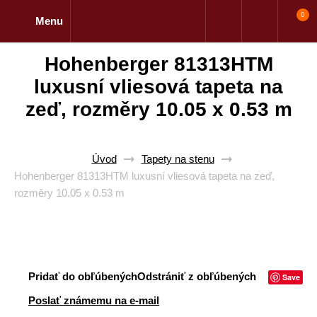
0
Menu
Hohenberger 81313HTM
luxusní vliesová tapeta na
zeď, rozměry 10.05 x 0.53 m
Úvod
Tapety na stenu
Hohenberger 81313HTM luxusní vliesová tapeta na zeď,
rozměry 10.05 x 0.53 m
Pridať do obľúbených
Odstrániť z obľúbených
Save
Poslať známemu na e-mail