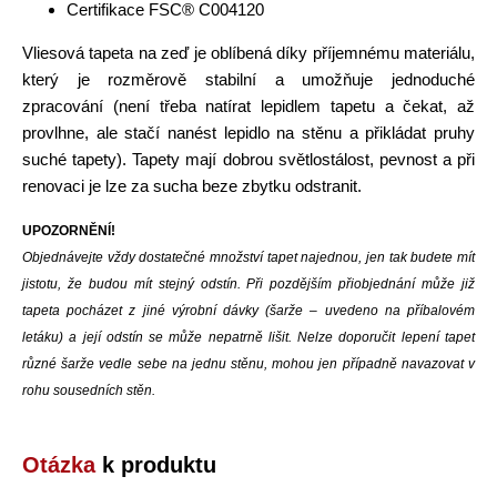
Certifikace FSC® C004120
Vliesová tapeta na zeď je oblíbená díky příjemnému materiálu,
který je rozměrově stabilní a umožňuje jednoduché
zpracování (není třeba natírat lepidlem tapetu a čekat, až
provlhne, ale stačí nanést lepidlo na stěnu a přikládat pruhy
suché tapety). Tapety mají dobrou světlostálost, pevnost a při
renovaci je lze za sucha beze zbytku odstranit.
UPOZORNĚNÍ!
Objednávejte vždy dostatečné množství tapet najednou, jen tak budete mít
jistotu, že budou mít stejný odstín. Při pozdějším přiobjednání může již
tapeta pocházet z jiné výrobní dávky (šarže – uvedeno na příbalovém
letáku) a její odstín se může nepatrně lišit. Nelze doporučit lepení tapet
různé šarže vedle sebe na jednu stěnu, mohou jen případně navazovat v
rohu sousedních stěn.
Otázka
k produktu