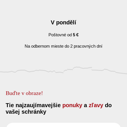
V pondělí
Poštovné od
5 €
Na odbernom mieste do 2 pracovných dní
Buďte v obraze!
Tie najzaujímavejšie
ponuky
a
zľavy
do
vašej schránky