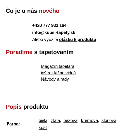
Čo je u nás
nového
+420 777 933 164
info@kupsi-tapety.sk
Alebo využite
otázku k produktu
Poradíme
s tapetovaním
Magazín tapetára
inštruktážne videá
Návody a rady
Popis
produktu
biela
,
zlatá
,
béžová
,
krémová
,
slonová
Farba:
kost