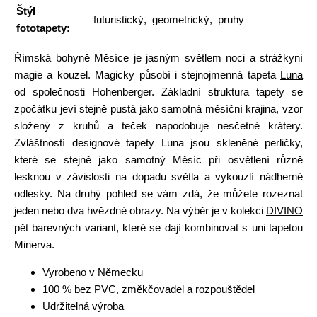
Štýl
futuristický, geometrický, pruhy
fototapety:
Římská bohyně Měsíce je jasným světlem noci a strážkyní
magie a kouzel. Magicky působí i stejnojmenná tapeta
Luna
od společnosti Hohenberger. Základní struktura tapety se
zpočátku jeví stejně pustá jako samotná měsíční krajina, vzor
složený z kruhů a teček napodobuje nesčetné krátery.
Zvláštností designové tapety Luna jsou skleněné perličky,
které se stejně jako samotný Měsíc při osvětlení různě
lesknou v závislosti na dopadu světla a vykouzlí nádherné
odlesky. Na druhý pohled se vám zdá, že můžete rozeznat
jeden nebo dva hvězdné obrazy. Na výběr je v kolekci
DIVINO
pět barevných variant, které se dají kombinovat s uni tapetou
Minerva.
Vyrobeno v Německu
100 % bez PVC, změkčovadel a rozpouštědel
Udržitelná výroba