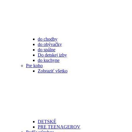
do chodby
do obývačky
do spálne
Do detskej izby
do kuchyne
Pre koho
Zobraziť všetko
DETSKÉ
PRE TEENAGEROV