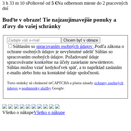
3
h
33
m
9
s
Poštovné od
5 €
Na odbernom mieste do 2 pracovných
dní
Buďte v obraze!
Tie najzaujímavejšie
ponuky
a
zľavy
do vašej schránky
Chcem byť v obraze
Súhlasím so
spracovaním osobných údajov
.
Podľa zákona o
ochrane osobných údajov je nevyhnutné udeliť Súhlas so
spracovaním osobných údajov. Požadované údaje
spracovávame konkrétne na účely zasielanie newsletterov.
Súhlas možno vziať kedykoľvek späť, a to napríklad zaslaním
e-mailu alebo listu na kontaktné údaje spoločnosti.
Tieto stránky sú chránené reCAPTCHA a platia zásady
ochrany osobných
údajov
a
podmienky služby
Google.
Všetko o nákupe
Všetko o nákupe