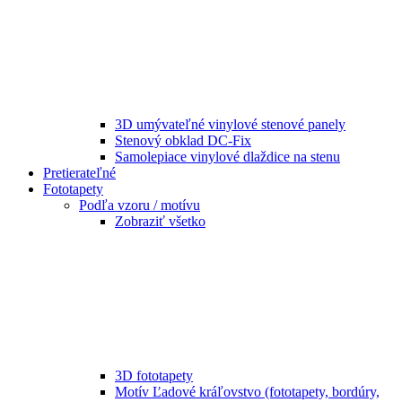
3D umývateľné vinylové stenové panely
Stenový obklad DC-Fix
Samolepiace vinylové dlaždice na stenu
Pretierateľné
Fototapety
Podľa vzoru / motívu
Zobraziť všetko
3D fototapety
Motív Ľadové kráľovstvo (fototapety, bordúry,