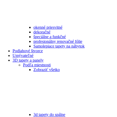
okenné priesvitné
dekoračné
špeciálne a funkčné
profesionálny renovačné fólie
Samolepiace tapety na nábytok
Podlahové štvorce
Umývateľné
3D tapety a panely
Podľa miestnosti
Zobraziť všetko
3d tapety do spálne