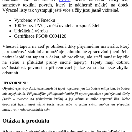
sametový textilní povrch, který je nádherně měkký na dotek.
Výrazné listy tak vystupují ještě více a žíly jsou jasně viditelné.
Vyrobeno v Německu
100 % bez PVC, změkčovadel a rozpouštědel
Udržitelná výroba
Certifikace FSC® C004120
Vliesová tapeta na zeď je oblíbená díky příjemnému materiálu, který
je rozměrově stabilní a umožňuje jednoduché zpracování (není třeba
natírat lepidlem tapetu a čekat, až provlhne, ale stačí nanést lepidlo
na stěnu a přikládat pruhy suché tapety). Tapety mají dobrou
světlostálost, pevnost a při renovaci je lze za sucha beze zbytku
odstranit.
UPOZORNĚNÍ!
Objednávejte vždy dostatečné množství tapet najednou, jen tak budete mít jistotu, že budou
mít stejný odstín. Při pozdějším přiobjednání může již tapeta pocházet z jiné výrobní dávky
(šarže – uvedeno na příbalovém letáku) a její odstín se může nepatrně lišit. Nelze
doporučit lepení tapet různé šarže vedle sebe na jednu stěnu, mohou jen případně
navazovat v rohu sousedních stěn.
Otázka
k produktu
Ak ste na našich stránkach nenašli odpoveď na to, čo ste hľadali a