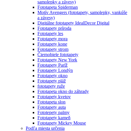
samolepky a závesy)
Fototapeta Spiderman
Motív Avengers (fototapety, samolepky, vankúše
a závesy)
Digitálne fototapety IdealDecor Digital
Fototapety príroda
Fototapety les
Fototapety mora
Fototapety kone
Fototapety strom
Čiernobiele fototapety
Fototapety New York
Fototapety Paríž
Fototapety Londýn
Fototapety okno
Fototapety pláž
fototapety ruže
Fototapeta okno do záhrady
Fototapety kvetov
Fototapeta slon
Fototapety auta
Fototepety palmy
Fototapety kameň
Fototapety Mickey Mouse
Podľa miesta určenia