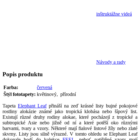
inštruktážne videá
Návody a rady
Popis
produktu
Farba:
červená
Štýl fototapety:
květinový, přírodní
Tapeta
Elephant Leaf
přináší na zeď krásné listy bujné pokojové
rostliny alokázie známé jako tropická klobása nebo šípový list.
Existují různé druhy rodiny alokae, které pocházejí z tropické a
subtropické Asie nebo jižně od ní a které potěší oko různými
barvami, tvary a vzory. Některé mají fialové listové žíly nebo zlaté
skvrny. Listy jsou silně výrazné. V tomto ohledu se Elephant Leaf
dokonale hodí do kolekce
FEEL
, neboť natištěné vzory mají