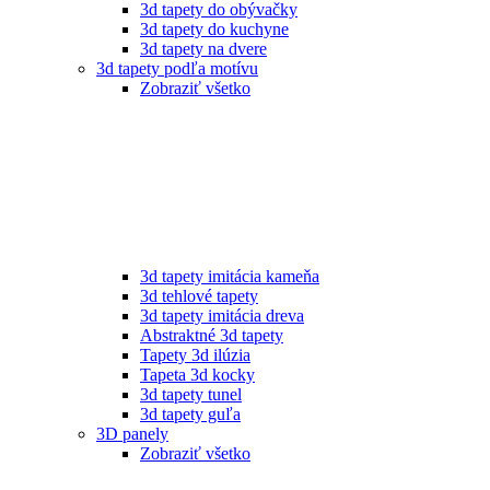
3d tapety do obývačky
3d tapety do kuchyne
3d tapety na dvere
3d tapety podľa motívu
Zobraziť všetko
3d tapety imitácia kameňa
3d tehlové tapety
3d tapety imitácia dreva
Abstraktné 3d tapety
Tapety 3d ilúzia
Tapeta 3d kocky
3d tapety tunel
3d tapety guľa
3D panely
Zobraziť všetko