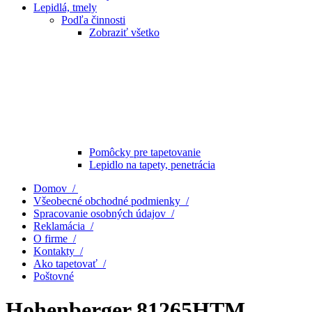
Lepidlá, tmely
Podľa činnosti
Zobraziť všetko
Pomôcky pre tapetovanie
Lepidlo na tapety, penetrácia
Domov /
Všeobecné obchodné podmienky /
Spracovanie osobných údajov /
Reklamácia /
O firme /
Kontakty /
Ako tapetovať /
Poštovné
Hohenberger 81265HTM