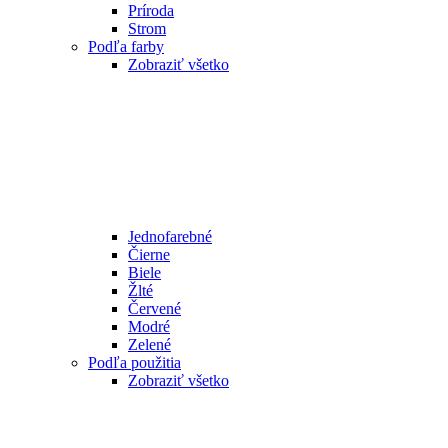
Príroda
Strom
Podľa farby
Zobraziť všetko
Jednofarebné
Čierne
Biele
Žlté
Červené
Modré
Zelené
Podľa použitia
Zobraziť všetko