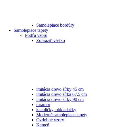
Samolepiace bordúry
Samolepiace tapety
Podľa vzoru
Zobraziť všetko
imitácia drevo šírky 45 cm
imitácia drevo šírka 67,5 cm
imitácia drevo šírky 90 cm
mramor
kachličky, obkladačky
Moderné samolepiace tapety
Ozdobné vzory
Kameň