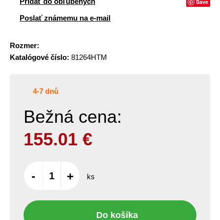
Pridať do obľúbených
Save
Poslať známemu na e-mail
Rozmer:
Katalógové číslo:
81264HTM
4-7 dnů
Bežná cena:
155.01
€
-
+
ks
Do košíka