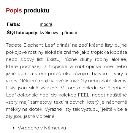
Popis
produktu
Farba:
modrá
Štýl fototapety:
květinový, přírodní
Tapeta
Elephant Leaf
přináší na zeď krásné listy bujné
pokojové rostliny alokázie známé jako tropická klobása
nebo šípový list. Existují různé druhy rodiny alokae,
které pocházejí z tropické a subtropické Asie nebo
jižně od ní a které potěší oko různými barvami, tvary a
vzory. Některé mají fialové listové žíly nebo zlaté skvrny.
Listy jsou silně výrazné. V tomto ohledu se Elephant
Leaf dokonale hodí do kolekce
FEEL
, neboť natištěné
vzory mají sametový textilní povrch, který je nádherně
měkký na dotek. Výrazné listy tak vystupují ještě více a
žíly jsou jasně viditelné.
Vyrobeno v Německu