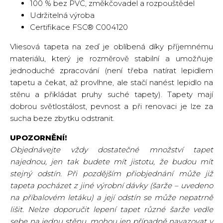
100 % bez PVC, změkčovadel a rozpouštědel
Udržitelná výroba
Certifikace FSC® C004120
Vliesová tapeta na zeď je oblíbená díky příjemnému
materiálu, který je rozměrově stabilní a umožňuje
jednoduché zpracování (není třeba natírat lepidlem
tapetu a čekat, až provlhne, ale stačí nanést lepidlo na
stěnu a přikládat pruhy suché tapety). Tapety mají
dobrou světlostálost, pevnost a při renovaci je lze za
sucha beze zbytku odstranit.
UPOZORNĚNÍ!
Objednávejte vždy dostatečné množství tapet
najednou, jen tak budete mít jistotu, že budou mít
stejný odstín. Při pozdějším přiobjednání může již
tapeta pocházet z jiné výrobní dávky (šarže – uvedeno
na příbalovém letáku) a její odstín se může nepatrně
lišit. Nelze doporučit lepení tapet různé šarže vedle
sebe na jednu stěnu, mohou jen případně navazovat v