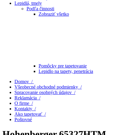
Lepidlá, tmely
Podľa činnosti
Zobraziť všetko
Pomôcky pre tapetovanie
Lepidlo na tapety, penetrácia
Domov /
Všeobecné obchodné podmienky /
Spracovanie osobných údajov /
Reklamácia /
O firme /
Kontakty /
Ako tapetovať /
Poštovné
Hohenberger 65327HTM