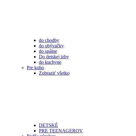
do chodby
do obývačky
do spálne
Do detskej izby
do kuchyne
Pre koho
Zobraziť všetko
DETSKÉ
PRE TEENAGEROV