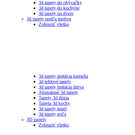
3d tapety do obývačky
3d tapety do kuchyne
3d tapety na dvere
3d tapety podľa motívu
Zobraziť všetko
3d tapety imitácia kameňa
3d tehlové tapety
3d tapety imitácia dreva
Abstraktné 3d tapety
Tapety 3d ilúzia
Tapeta 3d kocky
3d tapety tunel
3d tapety guľa
3D panely
Zobraziť všetko