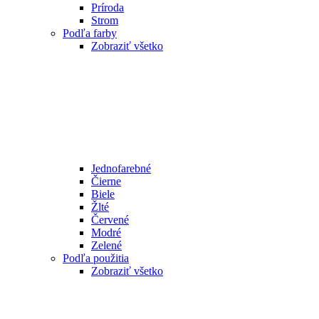
Príroda
Strom
Podľa farby
Zobraziť všetko
Jednofarebné
Čierne
Biele
Žlté
Červené
Modré
Zelené
Podľa použitia
Zobraziť všetko