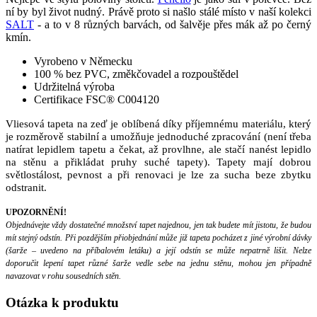
ní by byl život nudný. Právě proto si našlo stálé místo v naší kolekci
SALT
- a to v 8 různých barvách, od šalvěje přes mák až po černý
kmín.
Vyrobeno v Německu
100 % bez PVC, změkčovadel a rozpouštědel
Udržitelná výroba
Certifikace FSC® C004120
Vliesová tapeta na zeď je oblíbená díky příjemnému materiálu, který
je rozměrově stabilní a umožňuje jednoduché zpracování (není třeba
natírat lepidlem tapetu a čekat, až provlhne, ale stačí nanést lepidlo
na stěnu a přikládat pruhy suché tapety). Tapety mají dobrou
světlostálost, pevnost a při renovaci je lze za sucha beze zbytku
odstranit.
UPOZORNĚNÍ!
Objednávejte vždy dostatečné množství tapet najednou, jen tak budete mít jistotu, že budou
mít stejný odstín. Při pozdějším přiobjednání může již tapeta pocházet z jiné výrobní dávky
(šarže – uvedeno na příbalovém letáku) a její odstín se může nepatrně lišit. Nelze
doporučit lepení tapet různé šarže vedle sebe na jednu stěnu, mohou jen případně
navazovat v rohu sousedních stěn.
Otázka
k produktu