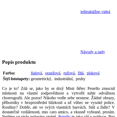
inštruktážne videá
Návody a rady
Popis
produktu
Farba:
fialová
,
oranžová
,
ružová
,
žltá
,
písková
Štýl fototapety:
geometrický, industriální, pruhy
Co je to? Zdá se, jako by se drzý Mistr štětec Penello zmocnil
místnosti na vlastní zodpovědnost a vytvořil tuhle odvážnou
choreografii. Ale pozor! Nikoho vedle sebe nesnese. Žádné obrazy,
příborníky v bezprostřední blízkosti a už vůbec ne vysoké police.
Rostliny? Dobře, ale ve svých vlastních barvách. Stůl a židle? V
dostatečné vzdálenosti, mio caro amico, a vkusně vybrané, prosím.
Nejlépe ve stylu poloviny století.
Penello
je jako sůl v polévce. Bez