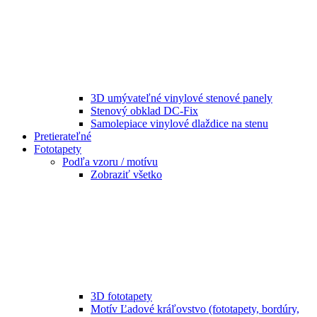
3D umývateľné vinylové stenové panely
Stenový obklad DC-Fix
Samolepiace vinylové dlaždice na stenu
Pretierateľné
Fototapety
Podľa vzoru / motívu
Zobraziť všetko
3D fototapety
Motív Ľadové kráľovstvo (fototapety, bordúry,