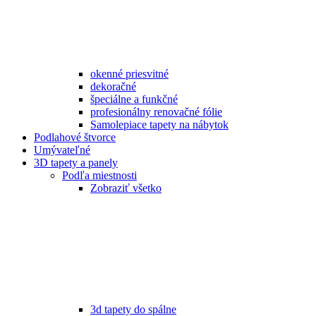
okenné priesvitné
dekoračné
špeciálne a funkčné
profesionálny renovačné fólie
Samolepiace tapety na nábytok
Podlahové štvorce
Umývateľné
3D tapety a panely
Podľa miestnosti
Zobraziť všetko
3d tapety do spálne