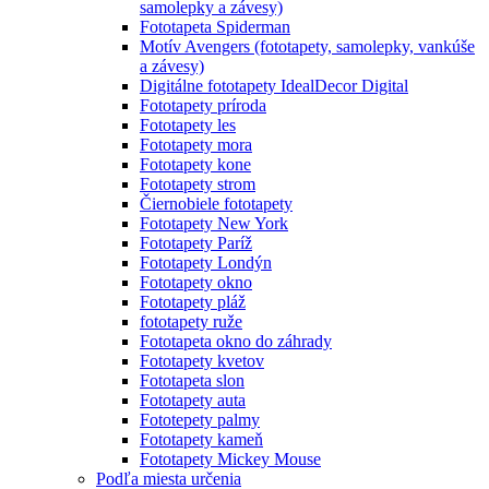
samolepky a závesy)
Fototapeta Spiderman
Motív Avengers (fototapety, samolepky, vankúše
a závesy)
Digitálne fototapety IdealDecor Digital
Fototapety príroda
Fototapety les
Fototapety mora
Fototapety kone
Fototapety strom
Čiernobiele fototapety
Fototapety New York
Fototapety Paríž
Fototapety Londýn
Fototapety okno
Fototapety pláž
fototapety ruže
Fototapeta okno do záhrady
Fototapety kvetov
Fototapeta slon
Fototapety auta
Fototepety palmy
Fototapety kameň
Fototapety Mickey Mouse
Podľa miesta určenia