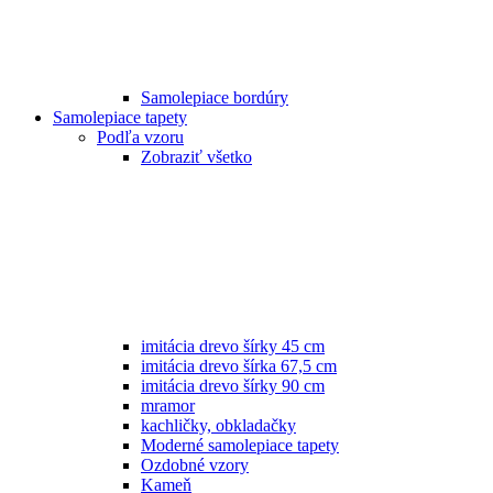
Samolepiace bordúry
Samolepiace tapety
Podľa vzoru
Zobraziť všetko
imitácia drevo šírky 45 cm
imitácia drevo šírka 67,5 cm
imitácia drevo šírky 90 cm
mramor
kachličky, obkladačky
Moderné samolepiace tapety
Ozdobné vzory
Kameň