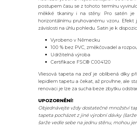
postupem času se z tohoto termínu vyvinulo
měkké tkaniny i na stěny. Pro satén je 
horizontálnímu pruhovanému vzoru. Efekt 
závislosti na úhlu pohledu. Satin je k dispozi
Vyrobeno v Německu
100 % bez PVC, změkčovadel a rozpou
Udržitelná výroba
Certifikace FSC® C004120
Vliesová tapeta na zeď je oblíbená díky p
lepidlem tapetu a čekat, až provlhne, ale st
renovaci je lze za sucha beze zbytku odstran
UPOZORNĚNÍ!
Objednávejte vždy dostatečné množství tape
tapeta pocházet z jiné výrobní dávky (šarže
šarže vedle sebe na jednu stěnu, mohou je