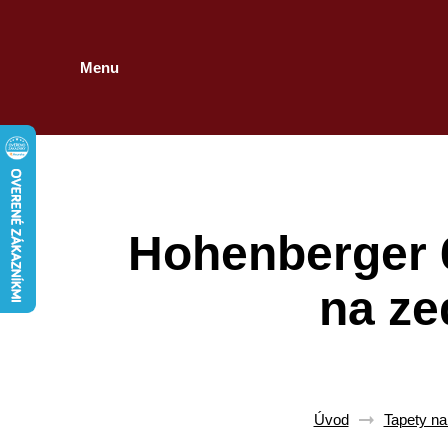
Menu
Hohenberger 
na ze
Úvod
Tapety na