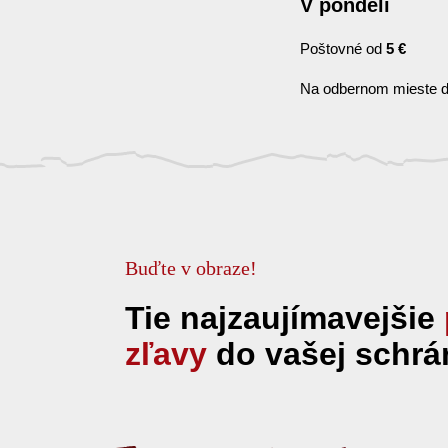
V pondělí
Poštovné od
5 €
Na odbernom mieste d
Buďte v obraze!
Tie najzaujímavejšie
zľavy
do vašej schrá