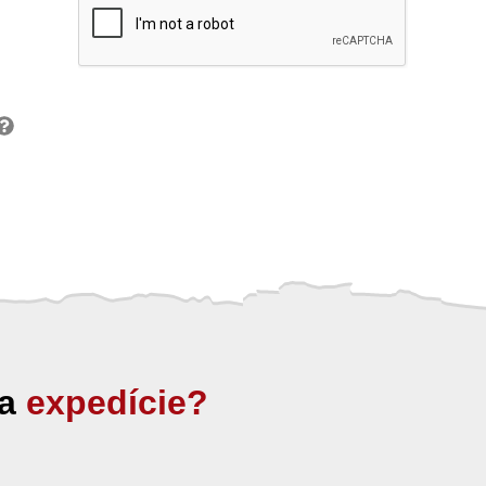
ia
expedície?