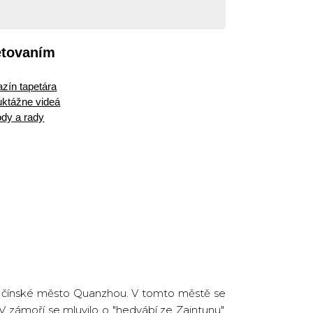
etovaním
zín tapetára
ruktážne videá
dy a rady
á čínské město Quanzhou. V tomto městě se
 zámoří se mluvilo o "hedvábí ze Zaintunu",