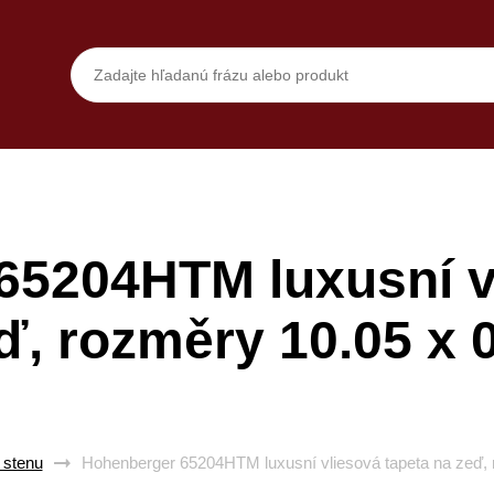
65204HTM luxusní vl
ď, rozměry 10.05 x 
 stenu
Hohenberger 65204HTM luxusní vliesová tapeta na zeď, 