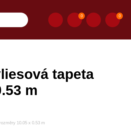
0
0
iesová tapeta
0.53 m
rozměry 10.05 x 0.53 m