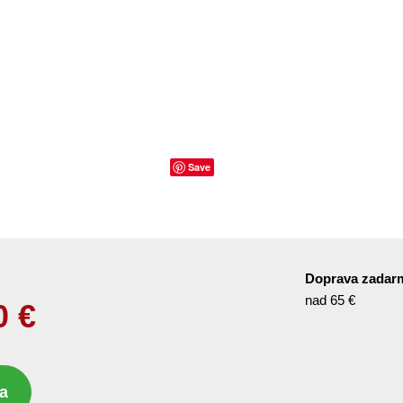
Save
Doprava zadar
nad 65 €
0
€
a