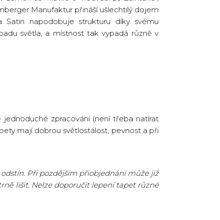
berger Manufaktur přináší ušlechtilý dojem
ta Satin napodobuje strukturu díky svému
adu světla, a místnost tak vypadá různě v
 jednoduché zpracování (není třeba natírat
pety mají dobrou světlostálost, pevnost a při
odstín. Při pozdějším přiobjednání může již
ně lišit. Nelze doporučit lepení tapet různé