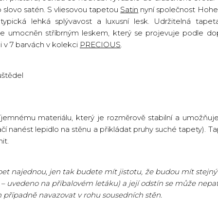
 slovo satén. S vliesovou tapetou
Satin
nyní společnost Hohen
typická lehká splývavost a luxusní lesk. Udržitelná tape
je umocněn stříbrným leskem, který se projevuje podle dop
ci v 7 barvách v kolekci
PRECIOUS
.
štědel
říjemnému materiálu, který je rozměrově stabilní a umožňuje
ačí nanést lepidlo na stěnu a přikládat pruhy suché tapety). Ta
it.
t najednou, jen tak budete mít jistotu, že budou mít stejný 
 – uvedeno na příbalovém letáku) a její odstín se může nepatr
n případně navazovat v rohu sousedních stěn.