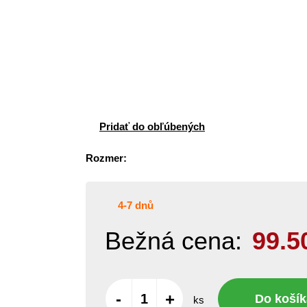
Pridať do obľúbených
Rozmer:
4-7 dnů
Bežná cena:
99.5
-
+
Do košík
ks