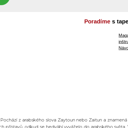
Poradíme
s tap
Maga
inšt
Návo
? Pochází z arabského slova Zaytoun nebo Zaitun a znamen
ch přístavů, odkud se hedvábí vyváželo do arabského světa. V