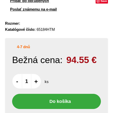
Pridať do obľúbených
Save
Poslať známemu na e-mail
Rozmer:
Katalógové číslo:
65184HTM
4-7 dnů
Bežná cena:
94.55
€
-
+
ks
Do košíka