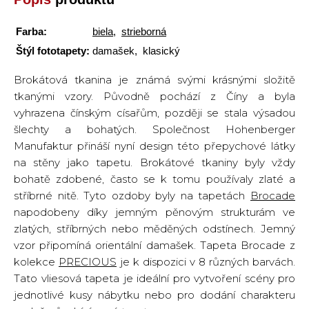
Farba:
biela
,
strieborná
Štýl fototapety:
damašek, klasický
Brokátová tkanina je známá svými krásnými složitě
tkanými vzory. Původně pochází z Číny a byla
vyhrazena čínským císařům, později se stala výsadou
šlechty a bohatých. Společnost Hohenberger
Manufaktur přináší nyní design této přepychové látky
na stěny jako tapetu. Brokátové tkaniny byly vždy
bohatě zdobené, často se k tomu používaly zlaté a
stříbrné nitě. Tyto ozdoby byly na tapetách
Brocade
napodobeny díky jemným pěnovým strukturám ve
zlatých, stříbrných nebo měděných odstínech. Jemný
vzor připomíná orientální damašek. Tapeta Brocade z
kolekce
PRECIOUS
je k dispozici v 8 různých barvách.
Tato vliesová tapeta je ideální pro vytvoření scény pro
jednotlivé kusy nábytku nebo pro dodání charakteru