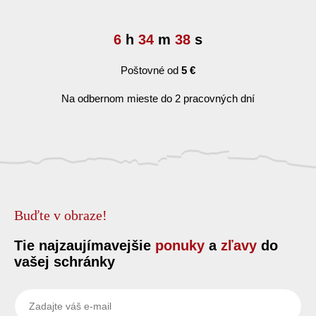
6
h
34
m
38
s
Poštovné od
5 €
Na odbernom mieste do 2 pracovných dní
Buďte v obraze!
Tie najzaujímavejšie
ponuky
a
zľavy
do
vašej schránky