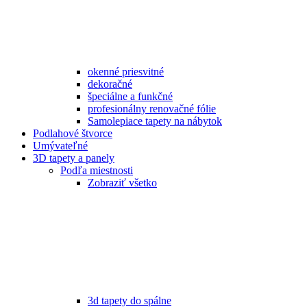
okenné priesvitné
dekoračné
špeciálne a funkčné
profesionálny renovačné fólie
Samolepiace tapety na nábytok
Podlahové štvorce
Umývateľné
3D tapety a panely
Podľa miestnosti
Zobraziť všetko
3d tapety do spálne