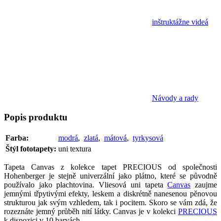
inštruktážne videá
Návody a rady
Popis
produktu
Farba:
modrá
,
zlatá
,
mátová
,
tyrkysová
Štýl fototapety:
uni textura
Tapeta Canvas z kolekce tapet PRECIOUS od společnosti
Hohenberger je stejně univerzální jako plátno, které se původně
používalo jako plachtovina. Vliesová uni tapeta
Canvas
zaujme
jemnými třpytivými efekty, leskem a diskrétně nanesenou pěnovou
strukturou jak svým vzhledem, tak i pocitem. Skoro se vám zdá, že
rozeznáte jemný průběh nití látky. Canvas je v kolekci
PRECIOUS
k dispozici v 10 barvách.