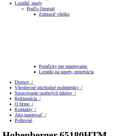
Lepidlá, tmely
Podľa činnosti
Zobraziť všetko
Pomôcky pre tapetovanie
Lepidlo na tapety, penetrácia
Domov /
Všeobecné obchodné podmienky /
Spracovanie osobných údajov /
Reklamácia /
O firme /
Kontakty /
Ako tapetovať /
Poštovné
Hohenberger 65180HTM