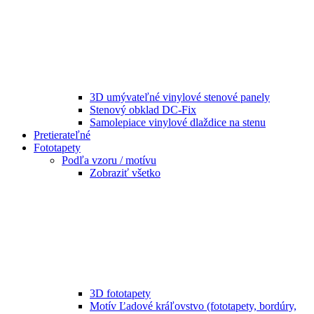
3D umývateľné vinylové stenové panely
Stenový obklad DC-Fix
Samolepiace vinylové dlaždice na stenu
Pretierateľné
Fototapety
Podľa vzoru / motívu
Zobraziť všetko
3D fototapety
Motív Ľadové kráľovstvo (fototapety, bordúry,