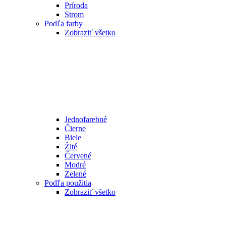
Príroda
Strom
Podľa farby
Zobraziť všetko
Jednofarebné
Čierne
Biele
Žlté
Červené
Modré
Zelené
Podľa použitia
Zobraziť všetko