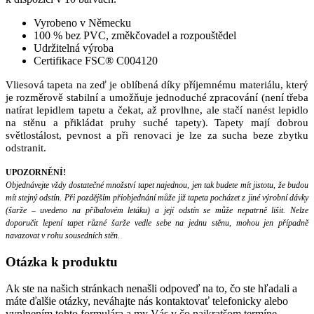
Vyrobeno v Německu
100 % bez PVC, změkčovadel a rozpouštědel
Udržitelná výroba
Certifikace FSC® C004120
Vliesová tapeta na zeď je oblíbená díky příjemnému materiálu, který
je rozměrově stabilní a umožňuje jednoduché zpracování (není třeba
natírat lepidlem tapetu a čekat, až provlhne, ale stačí nanést lepidlo
na stěnu a přikládat pruhy suché tapety). Tapety mají dobrou
světlostálost, pevnost a při renovaci je lze za sucha beze zbytku
odstranit.
UPOZORNĚNÍ!
Objednávejte vždy dostatečné množství tapet najednou, jen tak budete mít jistotu, že budou
mít stejný odstín. Při pozdějším přiobjednání může již tapeta pocházet z jiné výrobní dávky
(šarže – uvedeno na příbalovém letáku) a její odstín se může nepatrně lišit. Nelze
doporučit lepení tapet různé šarže vedle sebe na jednu stěnu, mohou jen případně
navazovat v rohu sousedních stěn.
Otázka
k produktu
Ak ste na našich stránkach nenašli odpoveď na to, čo ste hľadali a
máte ďalšie otázky, neváhajte nás kontaktovať telefonicky alebo
vyplnením tohto formulára a my Vás v čo najkratšom termíne