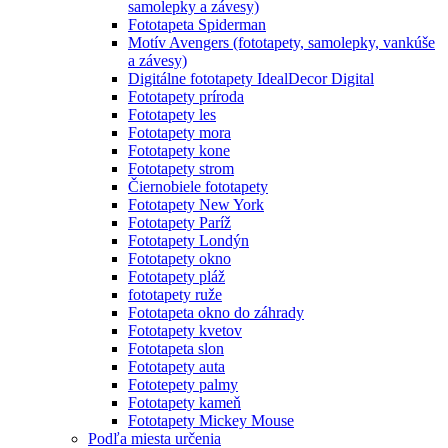
samolepky a závesy)
Fototapeta Spiderman
Motív Avengers (fototapety, samolepky, vankúše
a závesy)
Digitálne fototapety IdealDecor Digital
Fototapety príroda
Fototapety les
Fototapety mora
Fototapety kone
Fototapety strom
Čiernobiele fototapety
Fototapety New York
Fototapety Paríž
Fototapety Londýn
Fototapety okno
Fototapety pláž
fototapety ruže
Fototapeta okno do záhrady
Fototapety kvetov
Fototapeta slon
Fototapety auta
Fototepety palmy
Fototapety kameň
Fototapety Mickey Mouse
Podľa miesta určenia