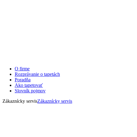
O firme
Rozprávanie o tapetách
Poradňa
Ako tapetovať
Slovník pojmov
Zákaznícky servis
Zákaznícky servis