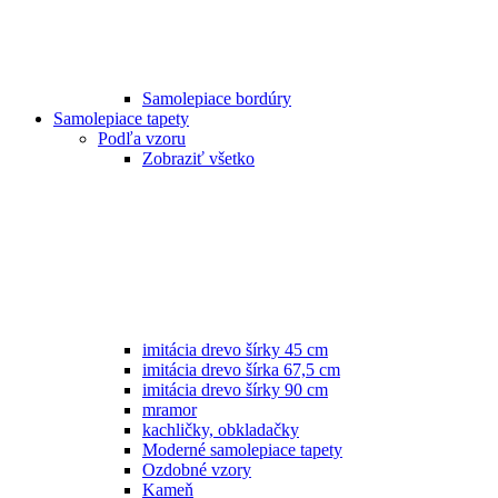
Samolepiace bordúry
Samolepiace tapety
Podľa vzoru
Zobraziť všetko
imitácia drevo šírky 45 cm
imitácia drevo šírka 67,5 cm
imitácia drevo šírky 90 cm
mramor
kachličky, obkladačky
Moderné samolepiace tapety
Ozdobné vzory
Kameň