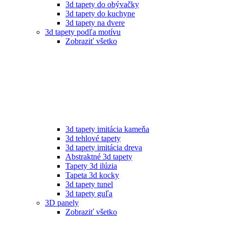
3d tapety do obývačky
3d tapety do kuchyne
3d tapety na dvere
3d tapety podľa motívu
Zobraziť všetko
3d tapety imitácia kameňa
3d tehlové tapety
3d tapety imitácia dreva
Abstraktné 3d tapety
Tapety 3d ilúzia
Tapeta 3d kocky
3d tapety tunel
3d tapety guľa
3D panely
Zobraziť všetko