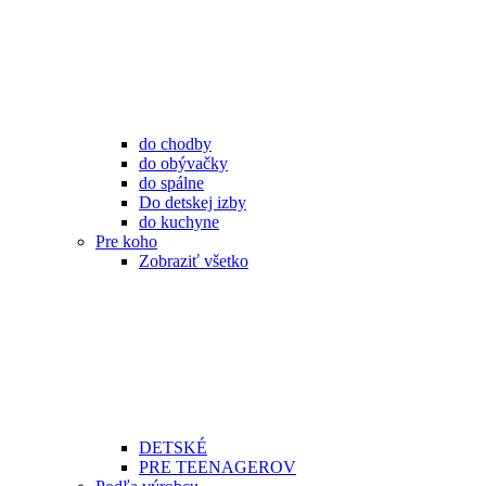
do chodby
do obývačky
do spálne
Do detskej izby
do kuchyne
Pre koho
Zobraziť všetko
DETSKÉ
PRE TEENAGEROV