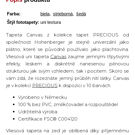
Farba:
biela
,
strieborná
,
šedá
Štýl fototapety:
uni textura
Tapeta Canvas z kolekce tapet PRECIOUS od
společnosti Hohenberger je stejně univerzální jako
plátno, které se původně používalo jako plachtovina.
Vliesová uni tapeta
Canvas
zaujme jemnými třpytivými
efekty, leskem a diskrétně nanesenou pěnovou
strukturou jak svým vzhledem, tak i pocitem. Skoro se
vám zdá, že rozeznáte jemný průběh nití látky. Canvas
je v kolekci
PRECIOUS
k dispozici v 10 barvách.
Vyrobeno v Německu
100 % bez PVC, změkčovadel a rozpouštědel
Udržitelná výroba
Certifikace FSC® C004120
Vliesová tapeta na zeď je oblíbená díky příjemnému