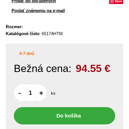
Pridať do obľúbených
Save
Poslať známemu na e-mail
Rozmer:
Katalógové číslo:
65174HTM
4-7 dnů
Bežná cena:
94.55
€
-
+
ks
Do košíka