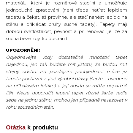
materiálu, který je rozměrově stabilní a umožňuje
jednoduché zpracování (není třeba natírat lepidlem
tapetu a čekat, až provlhne, ale stačí nanést lepidlo na
stěnu a přikládat pruhy suché tapety). Tapety mají
dobrou světlostálost, pevnost a při renovaci je lze za
sucha beze zbytku odstranit.
UPOZORNĚNÍ!
Objednávejte vždy dostatečné množství tapet
najednou, jen tak budete mít jistotu, že budou mít
stejný odstín. Při pozdějším přiobjednání může již
tapeta pocházet z jiné výrobní dávky (šarže – uvedeno
na příbalovém letáku) a její odstín se může nepatrně
lišit. Nelze doporučit lepení tapet různé šarže vedle
sebe na jednu stěnu, mohou jen případně navazovat v
rohu sousedních stěn.
Otázka
k produktu