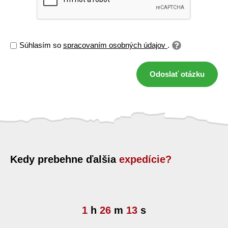
Súhlasím so
spracovaním osobných údajov
.
Odoslať otázku
Kedy prebehne ďalšia
expedície?
1
h
26
m
13
s