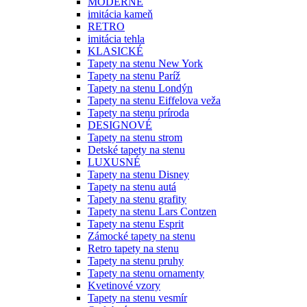
MODERNÉ
imitácia kameň
RETRO
imitácia tehla
KLASICKÉ
Tapety na stenu New York
Tapety na stenu Paríž
Tapety na stenu Londýn
Tapety na stenu Eiffelova veža
Tapety na stenu príroda
DESIGNOVÉ
Tapety na stenu strom
Detské tapety na stenu
LUXUSNÉ
Tapety na stenu Disney
Tapety na stenu autá
Tapety na stenu grafity
Tapety na stenu Lars Contzen
Tapety na stenu Esprit
Zámocké tapety na stenu
Retro tapety na stenu
Tapety na stenu pruhy
Tapety na stenu ornamenty
Kvetinové vzory
Tapety na stenu vesmír