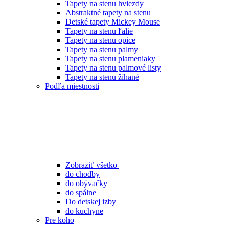
Tapety na stenu hviezdy
Abstraktné tapety na stenu
Detské tapety Mickey Mouse
Tapety na stenu ľalie
Tapety na stenu opice
Tapety na stenu palmy
Tapety na stenu plameniaky
Tapety na stenu palmové listy
Tapety na stenu žíhané
Podľa miestnosti
Zobraziť všetko
do chodby
do obývačky
do spálne
Do detskej izby
do kuchyne
Pre koho