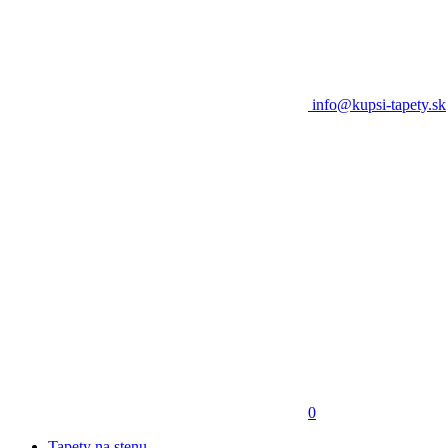
info@kupsi-tapety.sk
0
Tapety na stenu