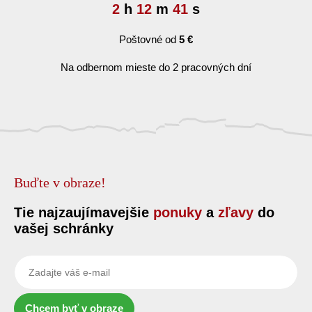
2
h
12
m
40
s
Poštovné od
5 €
Na odbernom mieste do 2 pracovných dní
Buďte v obraze!
Tie najzaujímavejšie
ponuky
a
zľavy
do
vašej schránky
Chcem byť v obraze