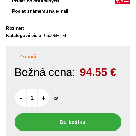
Pridať do obľúbených
Save
Poslať známemu na e-mail
Rozmer:
Katalógové číslo:
65006HTM
4-7 dnů
Bežná cena:
94.55
€
-
+
ks
Do košíka