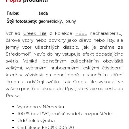
Farba:
šedá
Štýl fototapety:
geometrický, pruhy
Vzhled
Greek Tile
z kolekce
FEEL
necharakterizují
čárové vzory nebo povrchy jako dřevo nebo listy, ale
jemný vzor ušlechtilých dlaždic, jak je známe ze
Středomoří. Navíc do hry vstupuje efekt dopadajícího
světla. Vzniká jedinečným zušlechtěním obzvláště
velkými, vybranými hrubozrnnými lesklými částicemi,
které v závislosti na denní době a slunečním záření
lámou a odrážejí světlo. Tak Greek Tile vykouzlí ve
vašem prostředí okouzlující třpyt, který zve na cestu do
Řecka.
Vyrobeno v Německu
100 % bez PVC, změkčovadel a rozpouštědel
Udržitelná výroba
Certifikace FSC® C004120