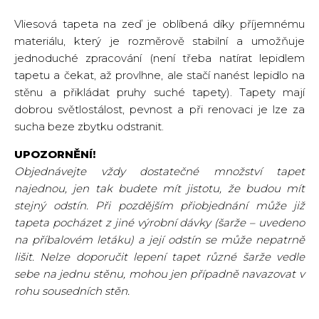
Vliesová tapeta na zeď je oblíbená díky příjemnému
materiálu, který je rozměrově stabilní a umožňuje
jednoduché zpracování (není třeba natírat lepidlem
tapetu a čekat, až provlhne, ale stačí nanést lepidlo na
stěnu a přikládat pruhy suché tapety). Tapety mají
dobrou světlostálost, pevnost a při renovaci je lze za
sucha beze zbytku odstranit.
UPOZORNĚNÍ!
Objednávejte vždy dostatečné množství tapet
najednou, jen tak budete mít jistotu, že budou mít
stejný odstín. Při pozdějším přiobjednání může již
tapeta pocházet z jiné výrobní dávky (šarže – uvedeno
na příbalovém letáku) a její odstín se může nepatrně
lišit. Nelze doporučit lepení tapet různé šarže vedle
sebe na jednu stěnu, mohou jen případně navazovat v
rohu sousedních stěn.