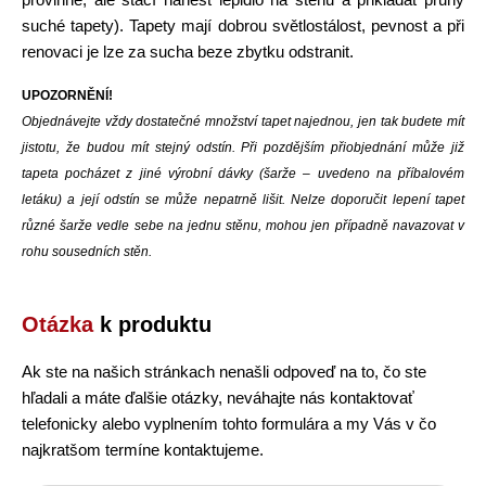
provlhne, ale stačí nanést lepidlo na stěnu a přikládat pruhy
suché tapety). Tapety mají dobrou světlostálost, pevnost a při
renovaci je lze za sucha beze zbytku odstranit.
UPOZORNĚNÍ!
Objednávejte vždy dostatečné množství tapet najednou, jen tak budete mít
jistotu, že budou mít stejný odstín. Při pozdějším přiobjednání může již
tapeta pocházet z jiné výrobní dávky (šarže – uvedeno na příbalovém
letáku) a její odstín se může nepatrně lišit. Nelze doporučit lepení tapet
různé šarže vedle sebe na jednu stěnu, mohou jen případně navazovat v
rohu sousedních stěn.
Otázka
k produktu
Ak ste na našich stránkach nenašli odpoveď na to, čo ste
hľadali a máte ďalšie otázky, neváhajte nás kontaktovať
telefonicky alebo vyplnením tohto formulára a my Vás v čo
najkratšom termíne kontaktujeme.