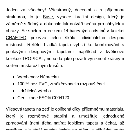
Jeden za všechny! Všestranný, decentní a s příjemnou
strukturou, to je
Base
, vysoce kvalitní design, který je
záměrně střídmý a dokonale tak dotváří scénu pro nábytek a
obrazy. Se spektrem celkem 14 barevných odstínů v kolekci
CRAFTED
pokrývá celou škálu individuálního designu
místností. Reliéfní hladká tapeta vybízí ke kombinování s
poutavými designovými tapetami, například z květinové
kolekce TROPICAL, nebo dá jako pozadí vyniknout krásným
solitérním starožitným kusům.
Vyrobeno v Německu
100 % bez PVC, změkčovadel a rozpouštědel
Udržitelná výroba
Certifikace FSC® C004120
Vliesová tapeta na zeď je oblíbená díky příjemnému materiálu,
který je rozměrově stabilní a umožňuje jednoduché
zpracování (není třeba natírat lepidlem tapetu a čekat, až