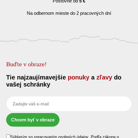
Poštovné od
5 €
Na odbernom mieste do 2 pracovných dní
Buďte v obraze!
Tie najzaujímavejšie
ponuky
a
zľavy
do
vašej schránky
Chcem byť v obraze
Súhlasím so
spracovaním osobných údajov
.
Podľa zákona o