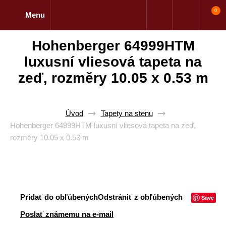
0
Menu
Hohenberger 64999HTM
luxusní vliesová tapeta na
zeď, rozměry 10.05 x 0.53 m
Úvod
Tapety na stenu
Hohenberger 64999HTM luxusní vliesová tapeta na zeď,
rozměry 10.05 x 0.53 m
Pridať do obľúbených
Odstrániť z obľúbených
Save
Poslať známemu na e-mail