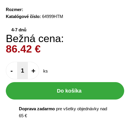
Rozmer:
Katalógové číslo:
64999HTM
4-7 dnů
Bežná cena:
86.42
€
-
+
ks
Do košíka
Doprava zadarmo
pre všetky objednávky nad
65 €