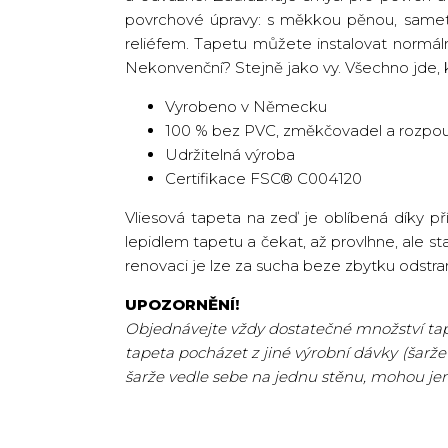
povrchové úpravy: s měkkou pěnou, sameto
reliéfem. Tapetu můžete instalovat normál
Nekonvenční? Stejně jako vy. Všechno jde, 
Vyrobeno v Německu
100 % bez PVC, změkčovadel a rozpou
Udržitelná výroba
Certifikace FSC® C004120
Vliesová tapeta na zeď je oblíbená díky p
lepidlem tapetu a čekat, až provlhne, ale st
renovaci je lze za sucha beze zbytku odstran
UPOZORNĚNÍ!
Objednávejte vždy dostatečné množství tape
tapeta pocházet z jiné výrobní dávky (šarže
šarže vedle sebe na jednu stěnu, mohou je