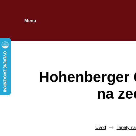
Menu
Hohenberger 
na ze
Úvod
Tapety na