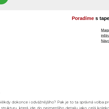
Poradíme
s tap
Maga
inšt
Návo
ěkdy dokonce i odvážnějšího? Pak je to ta správná volba pr
strukturu, která jde do nejmenšího detailu jako celá kole