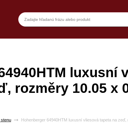
64940HTM luxusní vl
ď, rozměry 10.05 x 
 stenu
Hohenberger 64940HTM luxusní vliesová tapeta na zeď, 