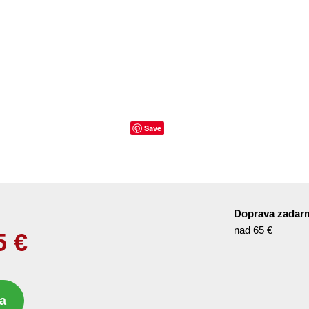
Save
Doprava zadar
nad 65 €
5
€
a