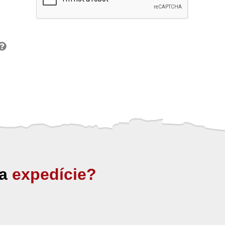
ia
expedície?