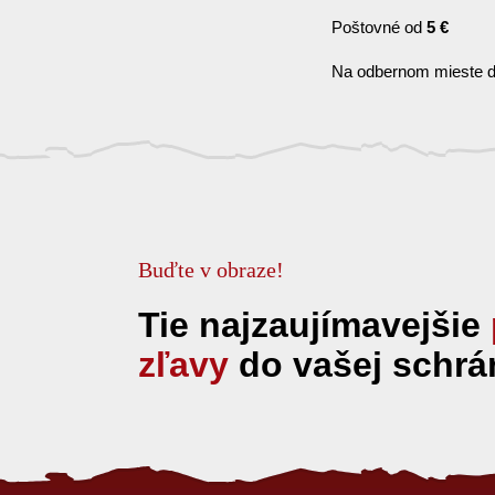
Poštovné od
5 €
Na odbernom mieste d
Buďte v obraze!
Tie najzaujímavejšie
zľavy
do vašej schrá