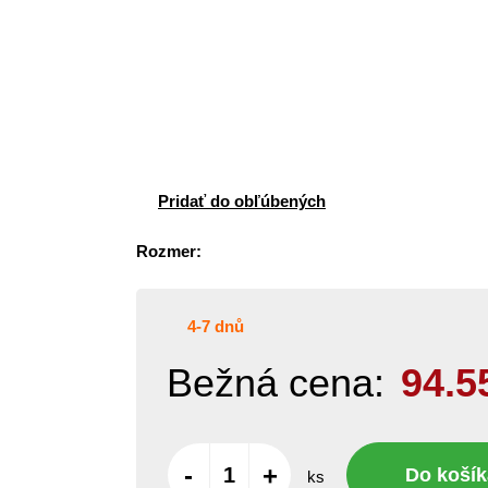
Pridať do obľúbených
Rozmer:
4-7 dnů
Bežná cena:
94.5
-
+
Do košík
ks