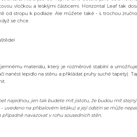
vou vločkou a lesklými částicemi. Horizontal Leaf tak dos
ně od stropu k podlaze. Ale můžete také - s trochou zručno
když se chce.
štědel
říjemnému materiálu, který je rozměrově stabilní a umožňuje
ačí nanést lepidlo na stěnu a přikládat pruhy suché tapety). Ta
it.
t najednou, jen tak budete mít jistotu, že budou mít stejný 
 – uvedeno na příbalovém letáku) a její odstín se může nepatr
n případně navazovat v rohu sousedních stěn.