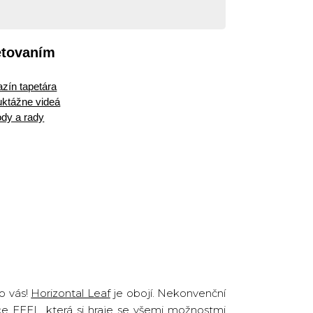
etovaním
zín tapetára
ruktážne videá
dy a rady
o vás!
Horizontal Leaf
je obojí. Nekonvenční
kce
FEEL
, která si hraje se všemi možnostmi