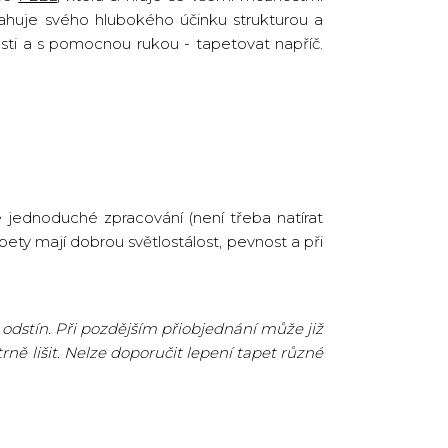
ahuje svého hlubokého účinku strukturou a
sti a s pomocnou rukou - tapetovat napříč.
 jednoduché zpracování (není třeba natírat
pety mají dobrou světlostálost, pevnost a při
odstín. Při pozdějším přiobjednání může již
ně lišit. Nelze doporučit lepení tapet různé