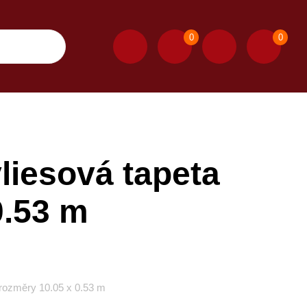
0
0
iesová tapeta
0.53 m
rozměry 10.05 x 0.53 m