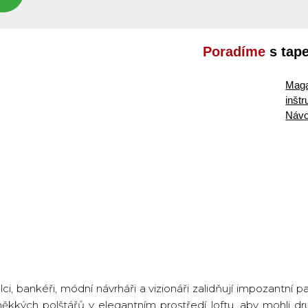
Poradíme
s tap
Maga
inšt
Návo
i, bankéři, módní návrháři a vizionáři zalidňují impozantní
měkkých polštářů v elegantním prostředí loftu, aby mohli dr