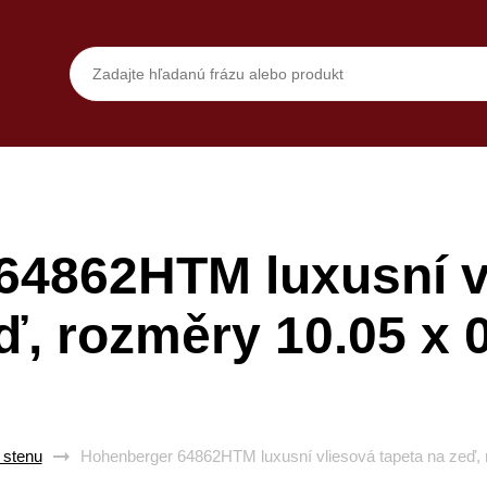
64862HTM luxusní vl
ď, rozměry 10.05 x 
 stenu
Hohenberger 64862HTM luxusní vliesová tapeta na zeď, 