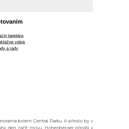
etovaním
zín tapetára
ruktážne videá
dy a rady
 panorama kolem Central Parku. A přesto by v
uhý den začít znovu. Hohenberger přináší v