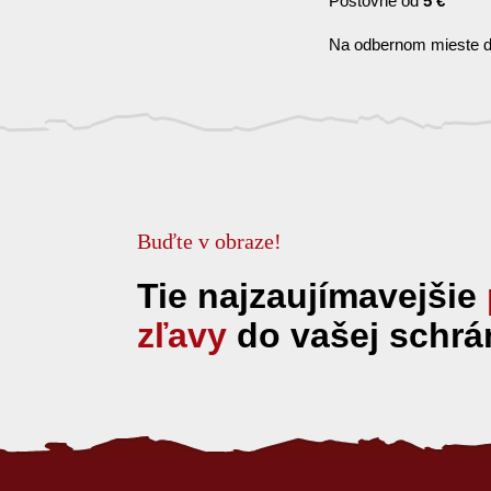
Poštovné od
5 €
Na odbernom mieste d
Buďte v obraze!
Tie najzaujímavejšie
zľavy
do vašej schrá