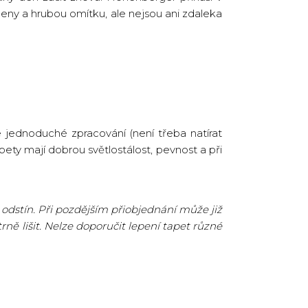
eny a hrubou omítku, ale nejsou ani zdaleka
 jednoduché zpracování (není třeba natírat
pety mají dobrou světlostálost, pevnost a při
odstín. Při pozdějším přiobjednání může již
ně lišit. Nelze doporučit lepení tapet různé