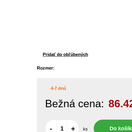
Pridať do obľúbených
Rozmer:
4-7 dnů
Bežná cena:
86.4
-
+
Do košík
ks