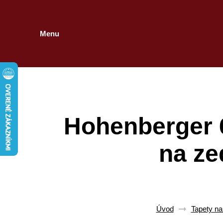
Menu
Hohenberger 
na ze
Úvod
Tapety na