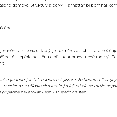
 vašeho domova. Struktury a barvy
Manhattan
připomínají kam
štědel
říjemnému materiálu, který je rozměrově stabilní a umožňuje
ačí nanést lepidlo na stěnu a přikládat pruhy suché tapety). Ta
it.
t najednou, jen tak budete mít jistotu, že budou mít stejný 
 – uvedeno na příbalovém letáku) a její odstín se může nepatr
n případně navazovat v rohu sousedních stěn.