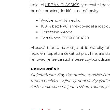
kolekci
URBAN CLASSICS
tyto chvíle i do
drsné, kombinují lesklé a matné prvky.
Vyrobeno v Německu
100 % bez PVC, změkčovadel a rozpou
Udržitelná výroba
Certifikace FSC® C004120
Vliesová tapeta na zeď je oblíbená díky p
lepidlem tapetu a čekat, až provlhne, ale st
renovaci je lze za sucha beze zbytku odstran
UPOZORNĚNÍ!
Objednávejte vždy dostatečné množství tape
tapeta pocházet z jiné výrobní dávky (šarže
šarže vedle sebe na jednu stěnu, mohou je