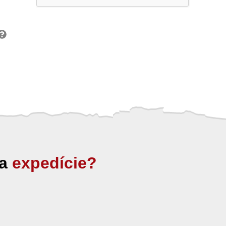
ia
expedície?