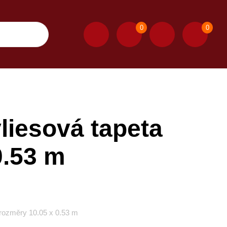
0
0
iesová tapeta
0.53 m
rozměry 10.05 x 0.53 m