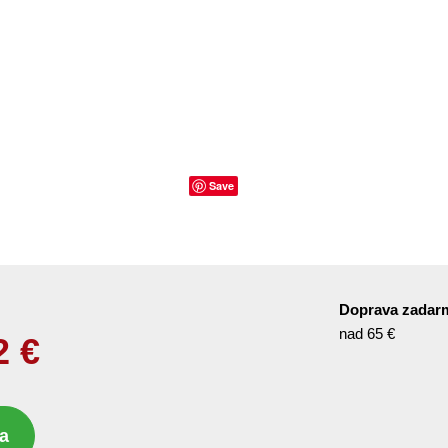
Save
Doprava zadar
nad 65 €
2
€
a