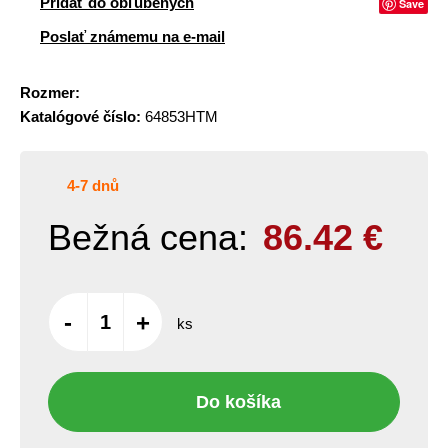
Pridať do obľúbených
Save
Poslať známemu na e-mail
Rozmer:
Katalógové číslo:
64853HTM
4-7 dnů
Bežná cena:
86.42
€
-
+
ks
Do košíka