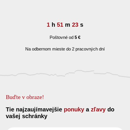
1
h
51
m
23
s
Poštovné od
5 €
Na odbernom mieste do 2 pracovných dní
Buďte v obraze!
Tie najzaujímavejšie
ponuky
a
zľavy
do
vašej schránky