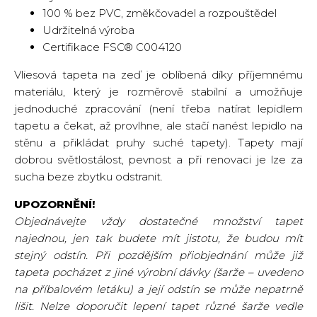
100 % bez PVC, změkčovadel a rozpouštědel
Udržitelná výroba
Certifikace FSC® C004120
Vliesová tapeta na zeď je oblíbená díky příjemnému
materiálu, který je rozměrově stabilní a umožňuje
jednoduché zpracování (není třeba natírat lepidlem
tapetu a čekat, až provlhne, ale stačí nanést lepidlo na
stěnu a přikládat pruhy suché tapety). Tapety mají
dobrou světlostálost, pevnost a při renovaci je lze za
sucha beze zbytku odstranit.
UPOZORNĚNÍ!
Objednávejte vždy dostatečné množství tapet
najednou, jen tak budete mít jistotu, že budou mít
stejný odstín. Při pozdějším přiobjednání může již
tapeta pocházet z jiné výrobní dávky (šarže – uvedeno
na příbalovém letáku) a její odstín se může nepatrně
lišit. Nelze doporučit lepení tapet různé šarže vedle