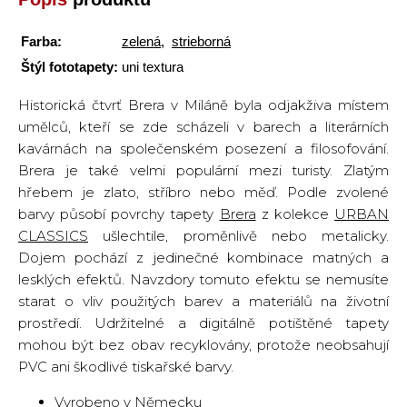
Farba:
zelená
,
strieborná
Štýl fototapety:
uni textura
Historická čtvrť Brera v Miláně byla odjakživa místem
umělců, kteří se zde scházeli v barech a literárních
kavárnách na společenském posezení a filosofování.
Brera je také velmi populární mezi turisty. Zlatým
hřebem je zlato, stříbro nebo měď. Podle zvolené
barvy působí povrchy tapety
Brera
z kolekce
URBAN
CLASSICS
ušlechtile, proměnlivě nebo metalicky.
Dojem pochází z jedinečné kombinace matných a
lesklých efektů. Navzdory tomuto efektu se nemusíte
starat o vliv použitých barev a materiálů na životní
prostředí. Udržitelné a digitálně potištěné tapety
mohou být bez obav recyklovány, protože neobsahují
PVC ani škodlivé tiskařské barvy.
Vyrobeno v Německu