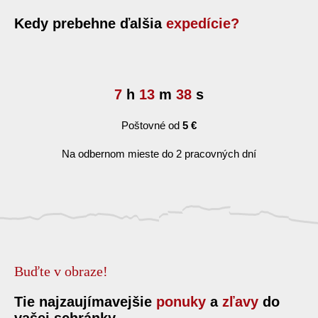
Kedy prebehne ďalšia
expedície?
7
h
13
m
38
s
Poštovné od
5 €
Na odbernom mieste do 2 pracovných dní
Buďte v obraze!
Tie najzaujímavejšie
ponuky
a
zľavy
do