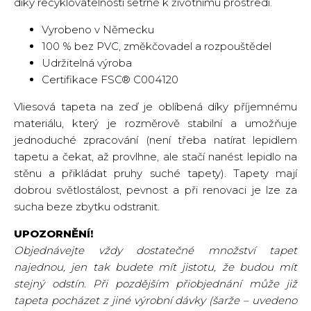
díky recyklovatelnosti šetrné k životnímu prostředí.
Vyrobeno v Německu
100 % bez PVC, změkčovadel a rozpouštědel
Udržitelná výroba
Certifikace FSC® C004120
Vliesová tapeta na zeď je oblíbená díky příjemnému
materiálu, který je rozměrově stabilní a umožňuje
jednoduché zpracování (není třeba natírat lepidlem
tapetu a čekat, až provlhne, ale stačí nanést lepidlo na
stěnu a přikládat pruhy suché tapety). Tapety mají
dobrou světlostálost, pevnost a při renovaci je lze za
sucha beze zbytku odstranit.
UPOZORNĚNÍ!
Objednávejte vždy dostatečné množství tapet
najednou, jen tak budete mít jistotu, že budou mít
stejný odstín. Při pozdějším přiobjednání může již
tapeta pocházet z jiné výrobní dávky (šarže – uvedeno