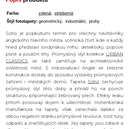
Farba:
zelená
,
strieborná
Štýl fototapety:
geometrický, industriální, pruhy
Soho je popkulturní termín pro všechny návštěvníky
anglického hlavního města, scénická čtvrť, kde si každý
hned představí londýnskou mlhu, detektivky, popové
písně a pouliční trhy. Průmyslový styl kolekce
URBAN
CLASSICS
se také zaměřuje na architektonické
zvláštnosti měst. S industrializací Anglie se železné
konstrukce dostaly do způsobu výstavby průmyslových
zařízení i městských domů. Tapeta
Soho
zachycuje
průmyslový styl této doby a přináší ho na povrch
strukturou připomínající žebrovaný plech. Efekty lesku
přitom posouvají dojem k ušlechtilosti. Hohenberská
manufaktura na tapety však zanechala daleko za
sebou negativní stránku průmyslové revoluce, totiž tuny
odpadů a znečišťujících látek. Její tapety jsou zdravé a