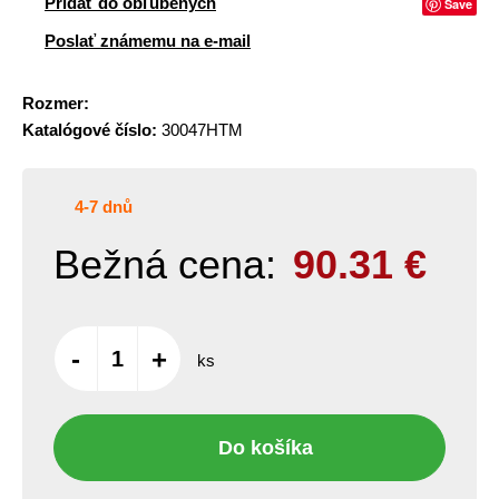
Pridať do obľúbených
Save
Poslať známemu na e-mail
Rozmer:
Katalógové číslo:
30047HTM
4-7 dnů
Bežná cena:
90.31
€
-
+
ks
Do košíka