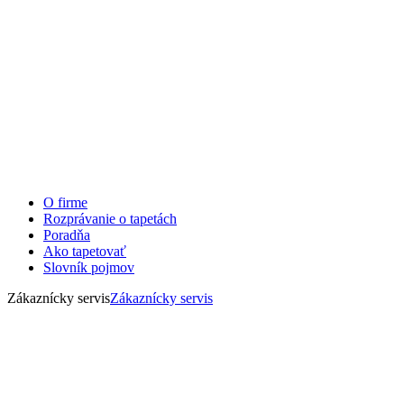
O firme
Rozprávanie o tapetách
Poradňa
Ako tapetovať
Slovník pojmov
Zákaznícky servis
Zákaznícky servis