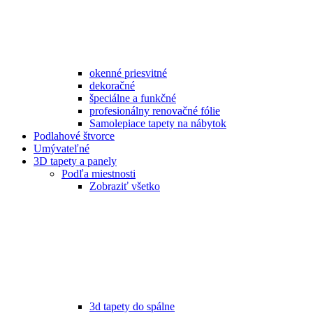
okenné priesvitné
dekoračné
špeciálne a funkčné
profesionálny renovačné fólie
Samolepiace tapety na nábytok
Podlahové štvorce
Umývateľné
3D tapety a panely
Podľa miestnosti
Zobraziť všetko
3d tapety do spálne