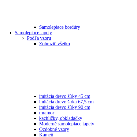
Samolepiace bordúry
Samolepiace tapety
Podľa vzoru
Zobraziť všetko
imitácia drevo šírky 45 cm
imitácia drevo šírka 67,5 cm
imitácia drevo šírky 90 cm
mramor
kachličky, obkladačky
Moderné samolepiace tapety
Ozdobné vzory
Kameň