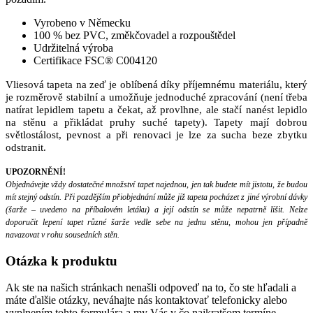
Vyrobeno v Německu
100 % bez PVC, změkčovadel a rozpouštědel
Udržitelná výroba
Certifikace FSC® C004120
Vliesová tapeta na zeď je oblíbená díky příjemnému materiálu, který
je rozměrově stabilní a umožňuje jednoduché zpracování (není třeba
natírat lepidlem tapetu a čekat, až provlhne, ale stačí nanést lepidlo
na stěnu a přikládat pruhy suché tapety). Tapety mají dobrou
světlostálost, pevnost a při renovaci je lze za sucha beze zbytku
odstranit.
UPOZORNĚNÍ!
Objednávejte vždy dostatečné množství tapet najednou, jen tak budete mít jistotu, že budou
mít stejný odstín. Při pozdějším přiobjednání může již tapeta pocházet z jiné výrobní dávky
(šarže – uvedeno na příbalovém letáku) a její odstín se může nepatrně lišit. Nelze
doporučit lepení tapet různé šarže vedle sebe na jednu stěnu, mohou jen případně
navazovat v rohu sousedních stěn.
Otázka
k produktu
Ak ste na našich stránkach nenašli odpoveď na to, čo ste hľadali a
máte ďalšie otázky, neváhajte nás kontaktovať telefonicky alebo
vyplnením tohto formulára a my Vás v čo najkratšom termíne