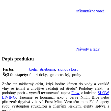
inštruktážne videá
Návody a rady
Popis
produktu
Farba:
biela
,
strieborná
,
slonová kost
Štýl fototapety:
futuristický, geometrický, pruhy
Znáte ten nádherný efekt, když hodíte kámen do vody a vzniklé
vlny se jemně a chvějivě vzdalují od středu? Podobný efekt - a
podobný pocit - vytváří texturovaná tapeta
Flow
z kolekce
SLOW
LIVING
. Tajemně se houpající jako v barvě Night Blue nebo
přirozeně třpytivá v barvě Frost Mint. Vzor této mimořádné tapety
svou vystouplou strukturou a cílenými lesklými efekty splývá s
pozadím.