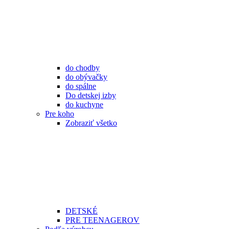
do chodby
do obývačky
do spálne
Do detskej izby
do kuchyne
Pre koho
Zobraziť všetko
DETSKÉ
PRE TEENAGEROV