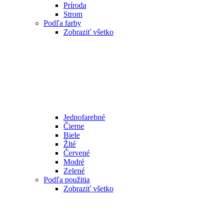
Príroda
Strom
Podľa farby
Zobraziť všetko
Jednofarebné
Čierne
Biele
Žlté
Červené
Modré
Zelené
Podľa použitia
Zobraziť všetko