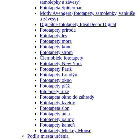
samolepky a závesy)
Fototapeta Spiderman
Motív Avengers (fototapety, samolepky, vankúše
a závesy)
Digitálne fototapety IdealDecor Digital
Fototapety príroda
Fototapety les
Fototapety mora
Fototapety kone
Fototapety strom
Čiernobiele fototapety
Fototapety New York
Fototapety Paríž
Fototapety Londýn
Fototapety okno
Fototapety pláž
fototapety ruže
Fototapeta okno do záhrady
Fototapety kvetov
Fototapeta slon
Fototapety auta
Fototepety palmy
Fototapety kameň
Fototapety Mickey Mouse
Podľa miesta určenia