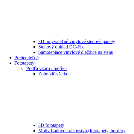
3D umývateľné vinylové stenové panely
Stenový obklad DC-Fix
Samolepiace vinylové dlaždice na stenu
Pretierateľné
Fototapety
Podľa vzoru / motívu
Zobraziť všetko
3D fototapety
Motív Ľadové kráľovstvo (fototapety, bordúry,