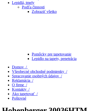
Lepidlá, tmely
Podľa činnosti
Zobraziť všetko
Pomôcky pre tapetovanie
Lepidlo na tapety, penetrácia
Domov /
Všeobecné obchodné podmienky /
Spracovanie osobných údajov /
Reklamácia /
O firme /
Kontakty /
Ako tapetovať /
Poštovné
Hohenberger 30036HTM