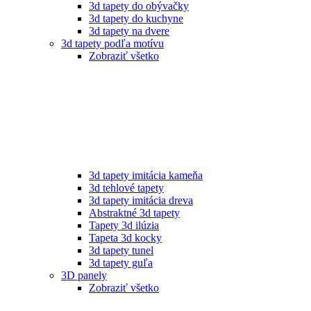
3d tapety do obývačky
3d tapety do kuchyne
3d tapety na dvere
3d tapety podľa motívu
Zobraziť všetko
3d tapety imitácia kameňa
3d tehlové tapety
3d tapety imitácia dreva
Abstraktné 3d tapety
Tapety 3d ilúzia
Tapeta 3d kocky
3d tapety tunel
3d tapety guľa
3D panely
Zobraziť všetko