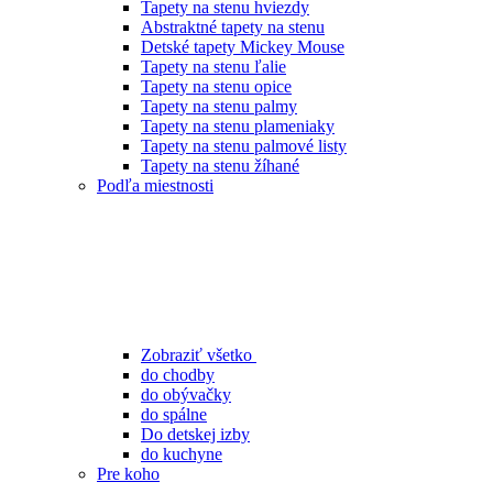
Tapety na stenu hviezdy
Abstraktné tapety na stenu
Detské tapety Mickey Mouse
Tapety na stenu ľalie
Tapety na stenu opice
Tapety na stenu palmy
Tapety na stenu plameniaky
Tapety na stenu palmové listy
Tapety na stenu žíhané
Podľa miestnosti
Zobraziť všetko
do chodby
do obývačky
do spálne
Do detskej izby
do kuchyne
Pre koho