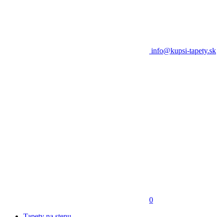
info@kupsi-tapety.sk
0
Tapety na stenu