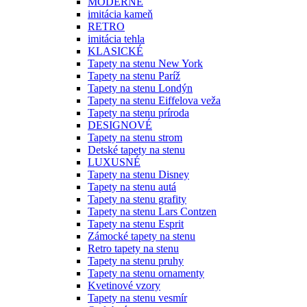
MODERNÉ
imitácia kameň
RETRO
imitácia tehla
KLASICKÉ
Tapety na stenu New York
Tapety na stenu Paríž
Tapety na stenu Londýn
Tapety na stenu Eiffelova veža
Tapety na stenu príroda
DESIGNOVÉ
Tapety na stenu strom
Detské tapety na stenu
LUXUSNÉ
Tapety na stenu Disney
Tapety na stenu autá
Tapety na stenu grafity
Tapety na stenu Lars Contzen
Tapety na stenu Esprit
Zámocké tapety na stenu
Retro tapety na stenu
Tapety na stenu pruhy
Tapety na stenu ornamenty
Kvetinové vzory
Tapety na stenu vesmír