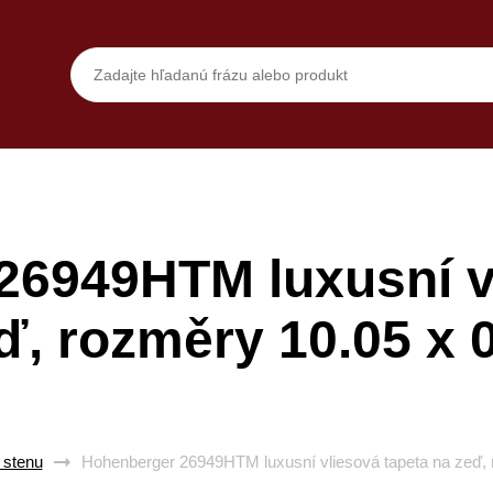
26949HTM luxusní vl
ď, rozměry 10.05 x 
 stenu
Hohenberger 26949HTM luxusní vliesová tapeta na zeď, 