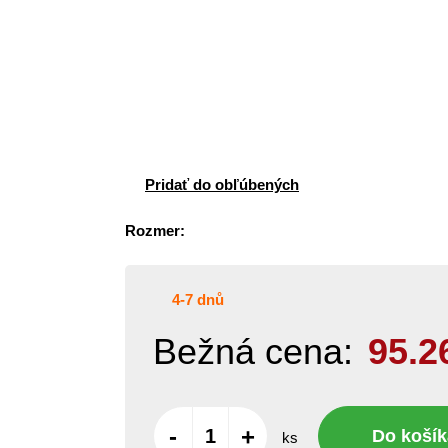
Pridať do obľúbených
Rozmer:
4-7 dnů
Bežná cena:
95.2
-
+
Do košík
ks