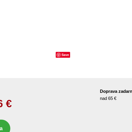
Save
Doprava zadar
nad 65 €
6
€
a