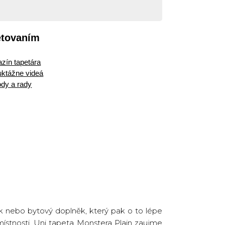
etovaním
zín tapetára
ruktážne videá
dy a rady
k nebo bytový doplněk, který pak o to lépe
místnosti. Uni tapeta
Monstera Plain
zaujme