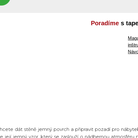
Poradíme
s tap
Maga
inšt
Návo
hcete dát stěně jemný povrch a připravit pozadí pro nábyte
e její jemný vzor, který se zaslouží o nádhernou atmosféru 