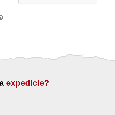
ia
expedície?