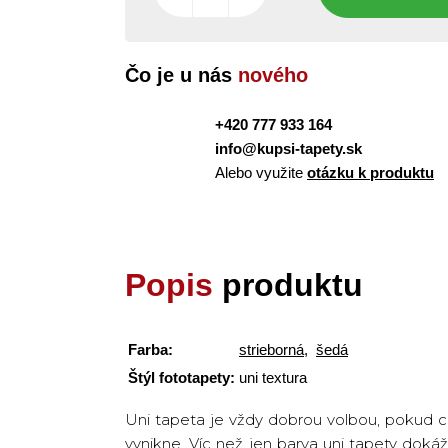
Čo je u nás
nového
+420 777 933 164
info@kupsi-tapety.sk
Alebo využite
otázku k produktu
Popis
produktu
Farba:
strieborná
,
šedá
Štýl fototapety:
uni textura
Uni tapeta je vždy dobrou volbou, pokud c
vynikne. Víc než jen barva uni tapety dokáž