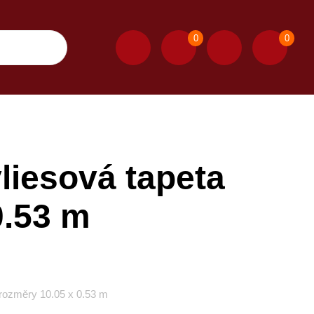
0
0
iesová tapeta
0.53 m
rozměry 10.05 x 0.53 m