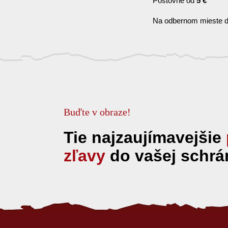
Poštovné od
5 €
Na odbernom mieste d
Buďte v obraze!
Tie najzaujímavejšie
zľavy
do vašej schrá