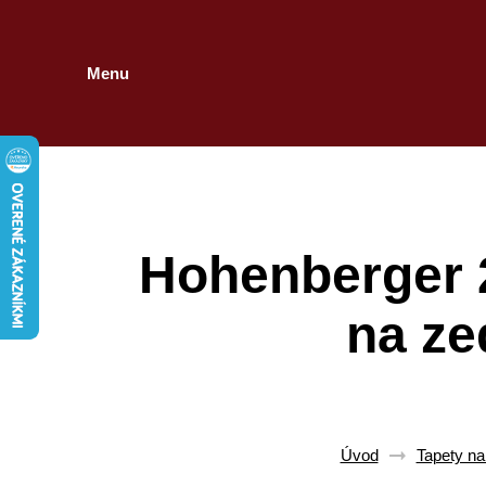
Menu
Hohenberger 
na ze
Úvod
Tapety na