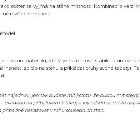
ko solitér se vyjímá na stěně místnosti. Kombinací s verzí 
ně rozčlenit místnost.
štědel
říjemnému materiálu, který je rozměrově stabilní a umožňuje
ačí nanést lepidlo na stěnu a přikládat pruhy suché tapety). Ta
it.
t najednou, jen tak budete mít jistotu, že budou mít stejný 
 – uvedeno na příbalovém letáku) a její odstín se může nepatr
n případně navazovat v rohu sousedních stěn.