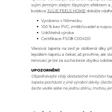
svým jemným zlatým třpytivým efektem a ja
kolekce
JULIE FEELS HOME
dokáže nádher
Vyrobeno v Německu
100 % bez PVC, změkčovadel a rozpou
Udržitelná výroba
Certifikace FSC® C004120
Vliesová tapeta na zeď je oblíbená díky p
lepidlem tapetu a čekat, až provlhne, ale st
renovaci je lze za sucha beze zbytku odstran
UPOZORNĚNÍ!
Objednávejte vždy dostatečné množství tape
tapeta pocházet z jiné výrobní dávky (šarže
šarže vedle sebe na jednu stěnu, mohou je