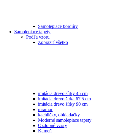
Samolepiace bordúry
Samolepiace tapety
Podľa vzoru
Zobraziť všetko
imitácia drevo šírky 45 cm
imitácia drevo šírka 67,5 cm
imitácia drevo šírky 90 cm
mramor
kachličky, obkladačky
Moderné samolepiace tapety
Ozdobné vzory
Kameň