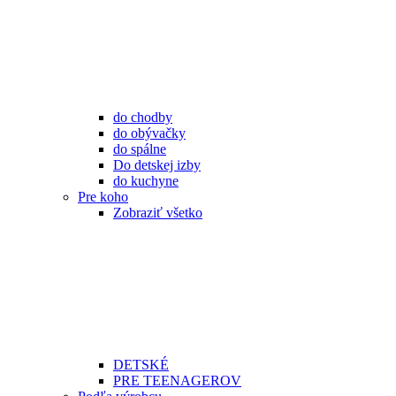
do chodby
do obývačky
do spálne
Do detskej izby
do kuchyne
Pre koho
Zobraziť všetko
DETSKÉ
PRE TEENAGEROV