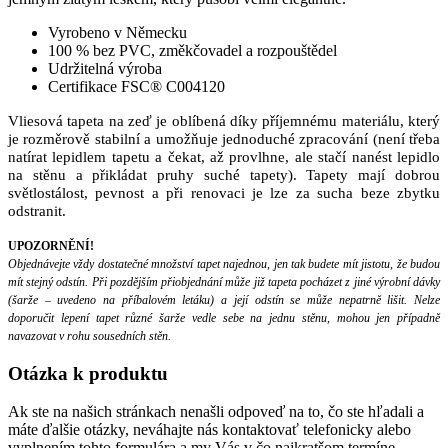
Vyrobeno v Německu
100 % bez PVC, změkčovadel a rozpouštědel
Udržitelná výroba
Certifikace FSC® C004120
Vliesová tapeta na zeď je oblíbená díky příjemnému materiálu, který
je rozměrově stabilní a umožňuje jednoduché zpracování (není třeba
natírat lepidlem tapetu a čekat, až provlhne, ale stačí nanést lepidlo
na stěnu a přikládat pruhy suché tapety). Tapety mají dobrou
světlostálost, pevnost a při renovaci je lze za sucha beze zbytku
odstranit.
UPOZORNĚNÍ!
Objednávejte vždy dostatečné množství tapet najednou, jen tak budete mít jistotu, že budou
mít stejný odstín. Při pozdějším přiobjednání může již tapeta pocházet z jiné výrobní dávky
(šarže – uvedeno na příbalovém letáku) a její odstín se může nepatrně lišit. Nelze
doporučit lepení tapet různé šarže vedle sebe na jednu stěnu, mohou jen případně
navazovat v rohu sousedních stěn.
Otázka
k produktu
Ak ste na našich stránkach nenašli odpoveď na to, čo ste hľadali a
máte ďalšie otázky, neváhajte nás kontaktovať telefonicky alebo
vyplnením tohto formulára a my Vás v čo najkratšom termíne