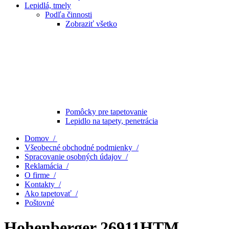
Lepidlá, tmely
Podľa činnosti
Zobraziť všetko
Pomôcky pre tapetovanie
Lepidlo na tapety, penetrácia
Domov /
Všeobecné obchodné podmienky /
Spracovanie osobných údajov /
Reklamácia /
O firme /
Kontakty /
Ako tapetovať /
Poštovné
Hohenberger 26911HTM