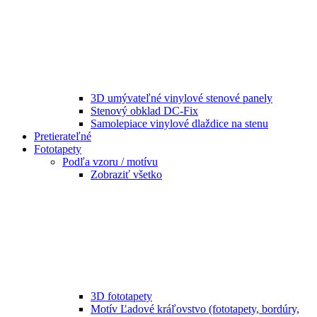
3D umývateľné vinylové stenové panely
Stenový obklad DC-Fix
Samolepiace vinylové dlaždice na stenu
Pretierateľné
Fototapety
Podľa vzoru / motívu
Zobraziť všetko
3D fototapety
Motív Ľadové kráľovstvo (fototapety, bordúry,