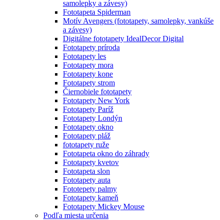
samolepky a závesy)
Fototapeta Spiderman
Motív Avengers (fototapety, samolepky, vankúše
a závesy)
Digitálne fototapety IdealDecor Digital
Fototapety príroda
Fototapety les
Fototapety mora
Fototapety kone
Fototapety strom
Čiernobiele fototapety
Fototapety New York
Fototapety Paríž
Fototapety Londýn
Fototapety okno
Fototapety pláž
fototapety ruže
Fototapeta okno do záhrady
Fototapety kvetov
Fototapeta slon
Fototapety auta
Fototepety palmy
Fototapety kameň
Fototapety Mickey Mouse
Podľa miesta určenia