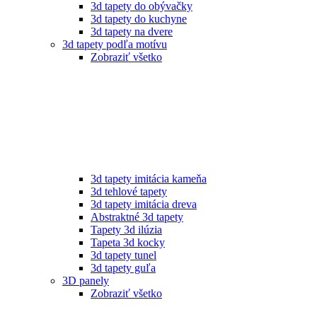
3d tapety do obývačky
3d tapety do kuchyne
3d tapety na dvere
3d tapety podľa motívu
Zobraziť všetko
3d tapety imitácia kameňa
3d tehlové tapety
3d tapety imitácia dreva
Abstraktné 3d tapety
Tapety 3d ilúzia
Tapeta 3d kocky
3d tapety tunel
3d tapety guľa
3D panely
Zobraziť všetko