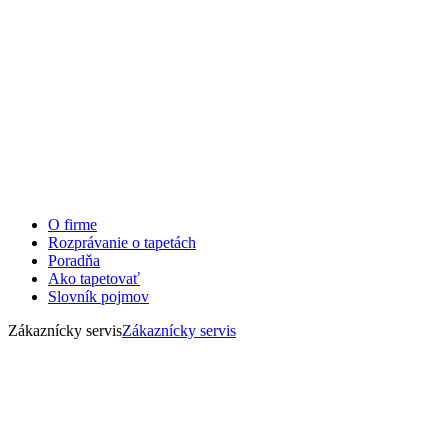
O firme
Rozprávanie o tapetách
Poradňa
Ako tapetovať
Slovník pojmov
Zákaznícky servis
Zákaznícky servis