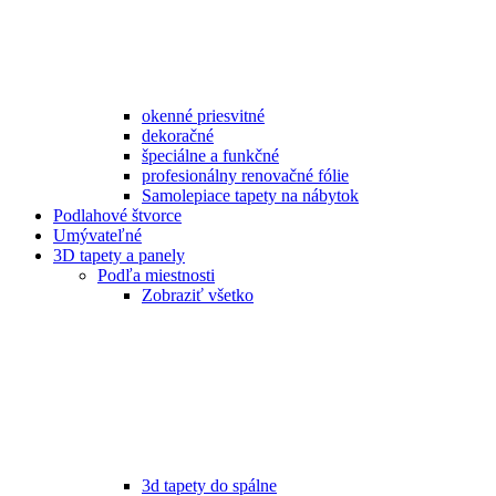
okenné priesvitné
dekoračné
špeciálne a funkčné
profesionálny renovačné fólie
Samolepiace tapety na nábytok
Podlahové štvorce
Umývateľné
3D tapety a panely
Podľa miestnosti
Zobraziť všetko
3d tapety do spálne