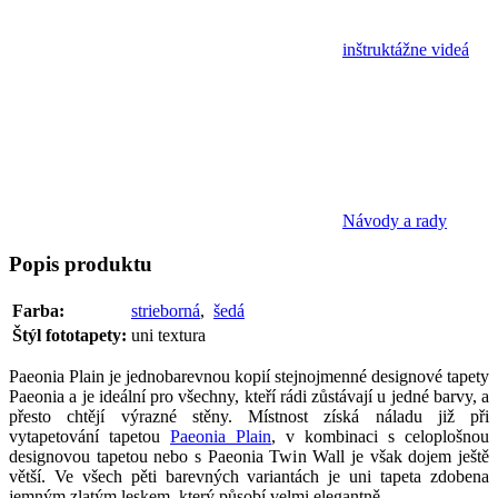
inštruktážne videá
Návody a rady
Popis
produktu
Farba:
strieborná
,
šedá
Štýl fototapety:
uni textura
Paeonia Plain je jednobarevnou kopií stejnojmenné designové tapety
Paeonia a je ideální pro všechny, kteří rádi zůstávají u jedné barvy, a
přesto chtějí výrazné stěny. Místnost získá náladu již při
vytapetování tapetou
Paeonia Plain
, v kombinaci s celoplošnou
designovou tapetou nebo s Paeonia Twin Wall je však dojem ještě
větší. Ve všech pěti barevných variantách je uni tapeta zdobena
jemným zlatým leskem, který působí velmi elegantně.