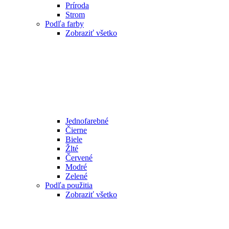
Príroda
Strom
Podľa farby
Zobraziť všetko
Jednofarebné
Čierne
Biele
Žlté
Červené
Modré
Zelené
Podľa použitia
Zobraziť všetko