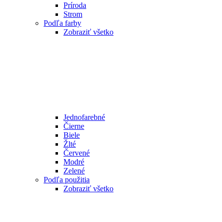
Príroda
Strom
Podľa farby
Zobraziť všetko
Jednofarebné
Čierne
Biele
Žlté
Červené
Modré
Zelené
Podľa použitia
Zobraziť všetko