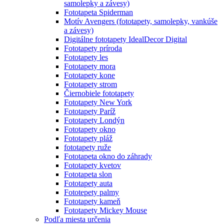
samolepky a závesy)
Fototapeta Spiderman
Motív Avengers (fototapety, samolepky, vankúše
a závesy)
Digitálne fototapety IdealDecor Digital
Fototapety príroda
Fototapety les
Fototapety mora
Fototapety kone
Fototapety strom
Čiernobiele fototapety
Fototapety New York
Fototapety Paríž
Fototapety Londýn
Fototapety okno
Fototapety pláž
fototapety ruže
Fototapeta okno do záhrady
Fototapety kvetov
Fototapeta slon
Fototapety auta
Fototepety palmy
Fototapety kameň
Fototapety Mickey Mouse
Podľa miesta určenia