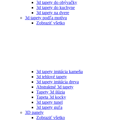
3d tapety do obývačky
3d tapety do kuchyne
3d tapety na dvere
3d tapety podľa motívu
Zobraziť všetko
3d tapety imitácia kameňa
3d tehlové tapety
3d tapety imitácia dreva
Abstraktné 3d tapety
Tapety 3d ilúzia
Tapeta 3d kocky
3d tapety tunel
3d tapety guľa
3D panely
Zobraziť všetko