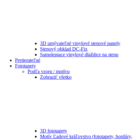
3D umývateľné vinylové stenové panely
Stenový obklad DC-Fix
Samolepiace vinylové dlaždice na stenu
Pretierateľné
Fototapety
Podľa vzoru / motívu
Zobraziť všetko
3D fototapety
Motív Ľadové kráľovstvo (fototapety, bordúry,