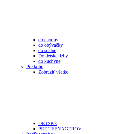
do chodby
do obývačky
do spálne
Do detskej izby
do kuchyne
Pre koho
Zobraziť všetko
DETSKÉ
PRE TEENAGEROV