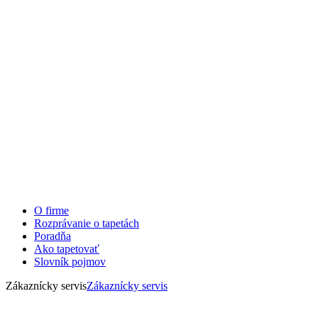
O firme
Rozprávanie o tapetách
Poradňa
Ako tapetovať
Slovník pojmov
Zákaznícky servis
Zákaznícky servis