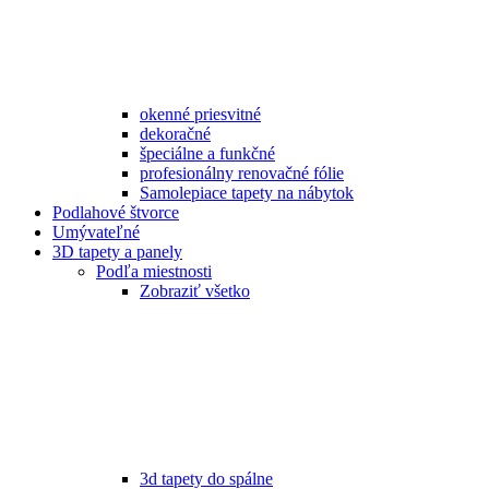
okenné priesvitné
dekoračné
špeciálne a funkčné
profesionálny renovačné fólie
Samolepiace tapety na nábytok
Podlahové štvorce
Umývateľné
3D tapety a panely
Podľa miestnosti
Zobraziť všetko
3d tapety do spálne