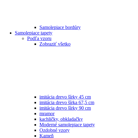
Samolepiace bordúry
Samolepiace tapety
Podľa vzoru
Zobraziť všetko
imitácia drevo šírky 45 cm
imitácia drevo šírka 67,5 cm
imitácia drevo šírky 90 cm
mramor
kachličky, obkladačky
Moderné samolepiace tapety
Ozdobné vzory
Kameň