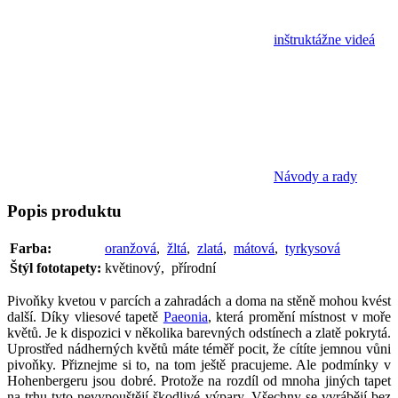
inštruktážne videá
Návody a rady
Popis
produktu
Farba:
oranžová
,
žltá
,
zlatá
,
mátová
,
tyrkysová
Štýl fototapety:
květinový, přírodní
Pivoňky kvetou v parcích a zahradách a doma na stěně mohou kvést
další. Díky vliesové tapetě
Paeonia
, která promění místnost v moře
květů. Je k dispozici v několika barevných odstínech a zlatě pokrytá.
Uprostřed nádherných květů máte téměř pocit, že cítíte jemnou vůni
pivoňky. Přiznejme si to, na tom ještě pracujeme. Ale podmínky v
Hohenbergeru jsou dobré. Protože na rozdíl od mnoha jiných tapet
na trhu tyto nevypouštějí škodlivé výpary. Všechny se vyrábějí bez