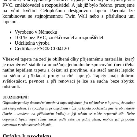
PVC, změkčovadel a rozpouštědel. A jak již bylo řečeno, pracujeme
na vůni květin! Celoplošnou designovou tapetu Paeonia lze
kombinovat se stejnojmennou Twin Wall nebo s příslušnou uni
tapetou.
Vyrobeno v Německu
100 % bez PVC, změkčovadel a rozpouštědel
Udržitelná výroba
Certifikace FSC® C004120
Vliesová tapeta na zeď je oblíbená díky příjemnému materiálu, který
je rozměrově stabilní a umožňuje jednoduché zpracování (není třeba
natírat lepidlem tapetu a čekat, až provlhne, ale stačí nanést lepidlo
na stěnu a přikládat pruhy suché tapety). Tapety mají dobrou
světlostálost, pevnost a při renovaci je lze za sucha beze zbytku
odstranit.
UPOZORNĚNÍ!
Objednávejte vždy dostatečné množství tapet najednou, jen tak budete mít jistotu, že budou
mít stejný odstín. Při pozdějším přiobjednání může již tapeta pocházet z jiné výrobní dávky
(šarže – uvedeno na příbalovém letáku) a její odstín se může nepatrně lišit. Nelze
doporučit lepení tapet různé šarže vedle sebe na jednu stěnu, mohou jen případně
navazovat v rohu sousedních stěn.
Otázka
k produktu