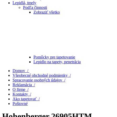
Lepidlá, tmely
Podľa činnosti
Zobraziť všetko
Pomôcky pre tapetovanie
Lepidlo na tapety, penetrácia
Domov /
Všeobecné obchodné podmienky /
Spracovanie osobných údajov /
Reklamácia /
O firme /
Kontakty /
Ako tapetovať /
Poštovné
Hohenberger 26905HTM