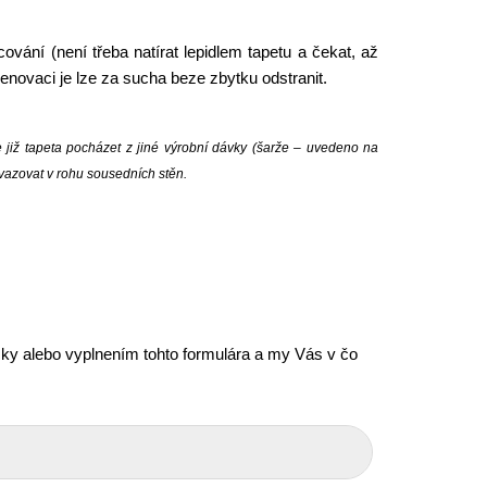
vání (není třeba natírat lepidlem tapetu a čekat, až
 renovaci je lze za sucha beze zbytku odstranit.
e již tapeta pocházet z jiné výrobní dávky (šarže – uvedeno na
avazovat v rohu sousedních stěn.
icky alebo vyplnením tohto formulára a my Vás v čo