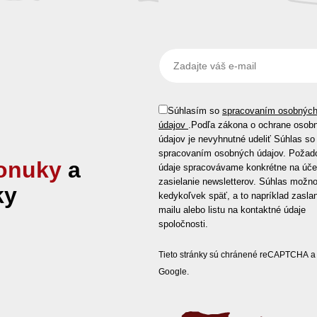
Súhlasím so
spracovaním osobnýc
údajov
.
Podľa zákona o ochrane osob
údajov je nevyhnutné udeliť Súhlas so
spracovaním osobných údajov. Požad
onuky
a
údaje spracovávame konkrétne na úče
zasielanie newsletterov. Súhlas možno
ky
kedykoľvek späť, a to napríklad zasla
mailu alebo listu na kontaktné údaje
spoločnosti.
Tieto stránky sú chránené reCAPTCHA a 
Google.