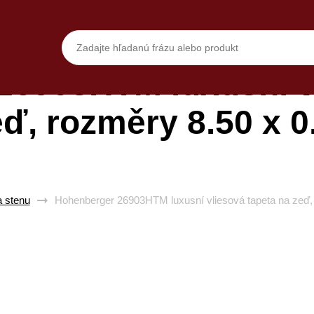
26903HTM luxusní vl
eď, rozměry 8.50 x 0
a stenu
Hohenberger 26903HTM luxusní vliesová tapeta na zeď,