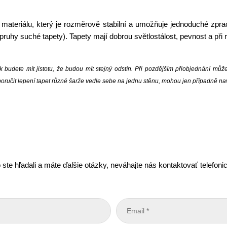
materiálu, který je rozměrově stabilní a umožňuje jednoduché zpraco
t pruhy suché tapety). Tapety mají dobrou světlostálost, pevnost a při
 budete mít jistotu, že budou mít stejný odstín. Při pozdějším přiobjednání můž
doporučit lepení tapet různé šarže vedle sebe na jednu stěnu, mohou jen případně n
 ste hľadali a máte ďalšie otázky, neváhajte nás kontaktovať telefon