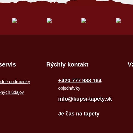
servis
Rýchly kontakt
V
+420 777 933 164
odné podmienky
objednávky
bných údajov
info@kupsi-tapety.sk
Je čas na tapety