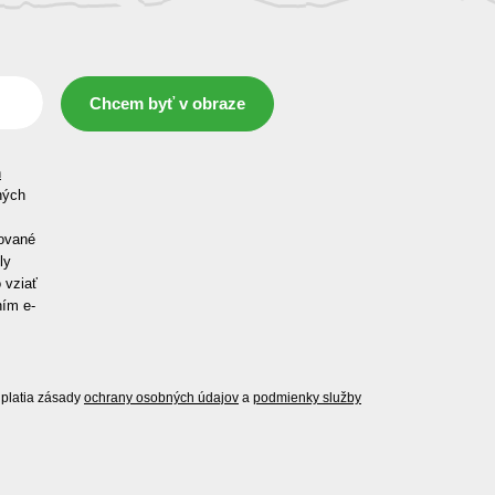
Chcem byť v obraze
h
ných
ované
ly
 vziať
ním e-
platia zásady
ochrany osobných údajov
a
podmienky služby