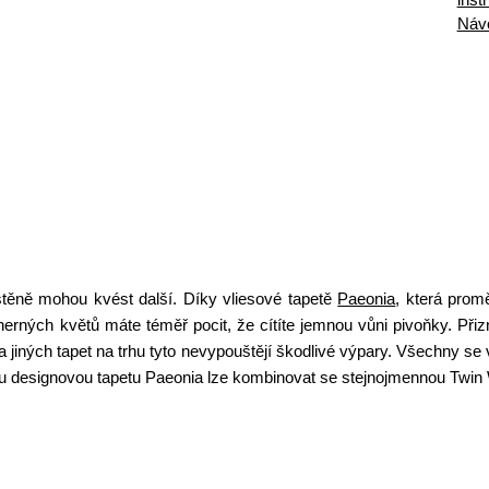
Náv
těně mohou kvést další. Díky vliesové tapetě
Paeonia
, která prom
erných květů máte téměř pocit, že cítíte jemnou vůni pivoňky. Při
 jiných tapet na trhu tyto nevypouštějí škodlivé výpary. Všechny se
ou designovou tapetu Paeonia lze kombinovat se stejnojmennou Twin W