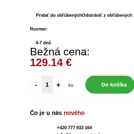
Pridať do obľúbených
Odstrániť z obľúbených
Rozmer:
4-7 dnů
Bežná cena:
129.14
€
-
+
Do košíka
ks
Čo je u nás
nového
+420 777 933 164