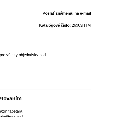
Poslať známemu na e-mail
Katalógové číslo:
26903HTM
pre všetky objednávky nad
etovaním
zín tapetára
ruktážne videá