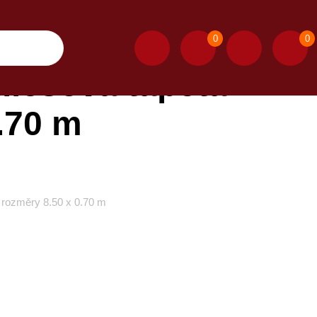
0
0
iesová tapeta
.70 m
 rozměry 8.50 x 0.70 m