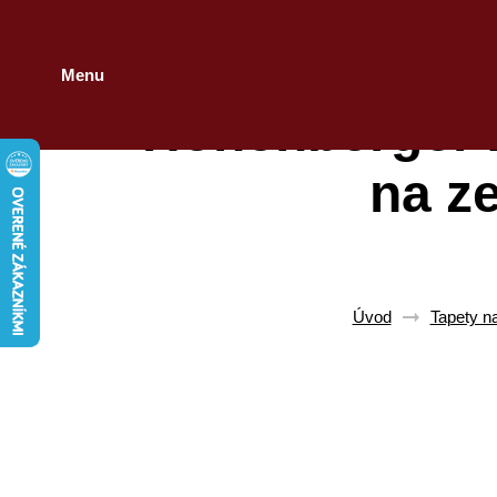
Menu
Hohenberger 
na z
Úvod
Tapety n