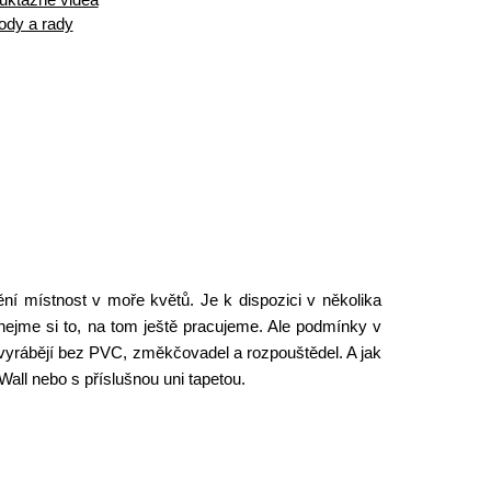
ody a rady
ění místnost v moře květů. Je k dispozici v několika
znejme si to, na tom ještě pracujeme. Ale podmínky v
 vyrábějí bez PVC, změkčovadel a rozpouštědel. A jak
all nebo s příslušnou uni tapetou.