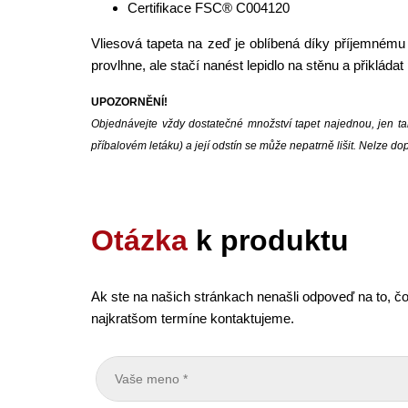
Certifikace FSC® C004120
Vliesová tapeta na zeď je oblíbená díky příjemnému 
provlhne, ale stačí nanést lepidlo na stěnu a přikláda
UPOZORNĚNÍ!
Objednávejte vždy dostatečné množství tapet najednou, jen tak
příbalovém letáku) a její odstín se může nepatrně lišit. Nelze 
Otázka
k produktu
Ak ste na našich stránkach nenašli odpoveď na to, čo
najkratšom termíne kontaktujeme.