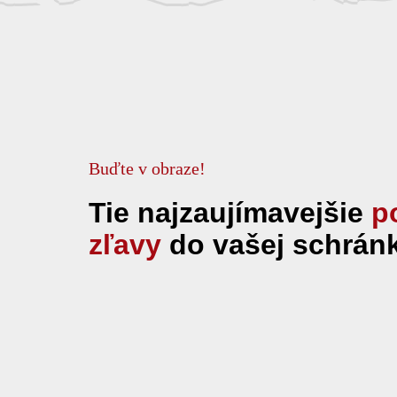
Buďte v obraze!
Tie najzaujímavejšie
p
zľavy
do vašej schrán