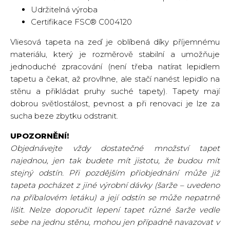
Udržitelná výroba
Certifikace FSC® C004120
Vliesová tapeta na zeď je oblíbená díky příjemnému
materiálu, který je rozměrově stabilní a umožňuje
jednoduché zpracování (není třeba natírat lepidlem
tapetu a čekat, až provlhne, ale stačí nanést lepidlo na
stěnu a přikládat pruhy suché tapety). Tapety mají
dobrou světlostálost, pevnost a při renovaci je lze za
sucha beze zbytku odstranit.
UPOZORNĚNÍ!
Objednávejte vždy dostatečné množství tapet
najednou, jen tak budete mít jistotu, že budou mít
stejný odstín. Při pozdějším přiobjednání může již
tapeta pocházet z jiné výrobní dávky (šarže – uvedeno
na příbalovém letáku) a její odstín se může nepatrně
lišit. Nelze doporučit lepení tapet různé šarže vedle
sebe na jednu stěnu, mohou jen případně navazovat v