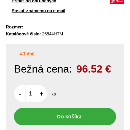
Pridať do obľúbených
Save
Poslať známemu na e-mail
Rozmer:
Katalógové číslo:
26844HTM
4-7 dnů
Bežná cena:
96.52
€
-
+
ks
Do košíka