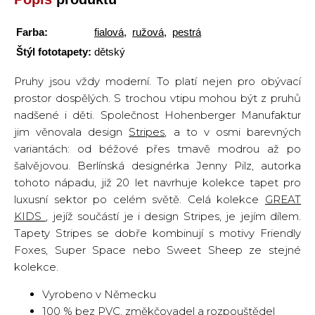
Farba:
fialová
,
ružová
,
pestrá
Štýl fototapety:
dětský
Pruhy jsou vždy moderní. To platí nejen pro obývací
prostor dospělých. S trochou vtipu mohou být z pruhů
nadšené i děti. Společnost Hohenberger Manufaktur
jim věnovala design
Stripes
, a to v osmi barevných
variantách: od béžové přes tmavě modrou až po
šalvějovou. Berlínská designérka Jenny Pilz, autorka
tohoto nápadu, již 20 let navrhuje kolekce tapet pro
luxusní sektor po celém světě. Celá kolekce
GREAT
KIDS
, jejíž součástí je i design Stripes, je jejím dílem.
Tapety Stripes se dobře kombinují s motivy Friendly
Foxes, Super Space nebo Sweet Sheep ze stejné
kolekce.
Vyrobeno v Německu
100 % bez PVC, změkčovadel a rozpouštědel