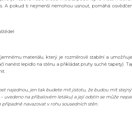
rts. A pokud ti nejmenší nemohou usnout, pomáhá osvědčený
štědel
říjemnému materiálu, který je rozměrově stabilní a umožňuje
ačí nanést lepidlo na stěnu a přikládat pruhy suché tapety). Ta
it.
t najednou, jen tak budete mít jistotu, že budou mít stejný 
 – uvedeno na příbalovém letáku) a její odstín se může nepatr
n případně navazovat v rohu sousedních stěn.