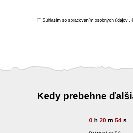
Súhlasím so
spracovaním osobných údajov
.
Kedy prebehne ďalš
0
h
20
m
52
s