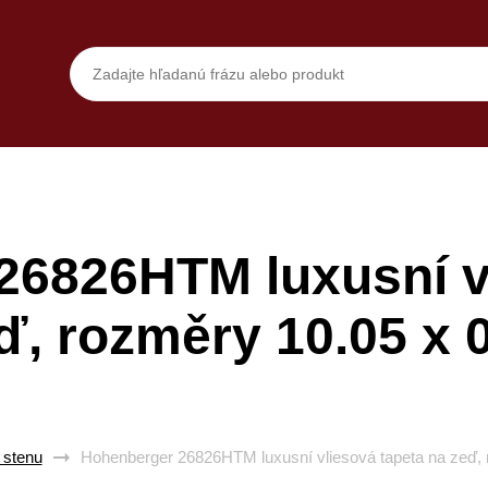
26826HTM luxusní vl
ď, rozměry 10.05 x 
 stenu
Hohenberger 26826HTM luxusní vliesová tapeta na zeď, 