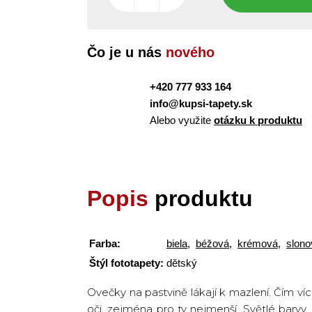
Čo je u nás
nového
+420 777 933 164
info@kupsi-tapety.sk
Alebo využite
otázku k produktu
Popis
produktu
Farba:
biela
,
béžová
,
krémová
,
slono
Štýl fototapety:
dětský
Ovečky na pastvině lákají k mazlení. Čím víc
oči, zejména pro ty nejmenší. Světlé barvy,