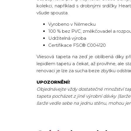
kolekci, například s drobnými srdíčky Hea
všude spousta.
Vyrobeno v Německu
100 % bez PVC, změkčovadel a rozpou
Udržitelná výroba
Certifikace FSC® C004120
Vliesová tapeta na zeď je oblíbená díky p
lepidlem tapetu a čekat, až provlhne, ale st
renovaci je lze za sucha beze zbytku odstran
UPOZORNĚNÍ!
Objednávejte vždy dostatečné množství tape
tapeta pocházet z jiné výrobní dávky (šarže
šarže vedle sebe na jednu stěnu, mohou je