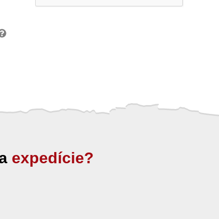
ia
expedície?