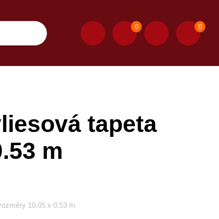
0
0
iesová tapeta
0.53 m
rozměry 10.05 x 0.53 m