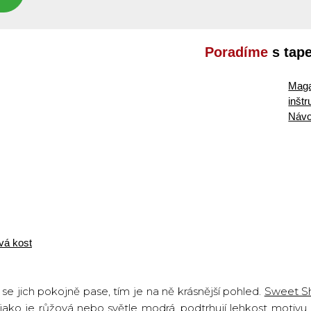
Poradíme
s tap
Maga
inšt
Návo
vá kost
 se jich pokojně pase, tím je na ně krásnější pohled.
Sweet S
 jako je růžová nebo světle modrá, podtrhují lehkost motivu.