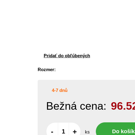
Pridať do obľúbených
Rozmer:
4-7 dnů
Bežná cena:
96.5
-
+
Do košík
ks