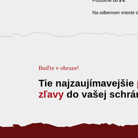
Poštovné od
5 €
Na odbernom mieste d
Buďte v obraze!
Tie najzaujímavejšie
zľavy
do vašej schrá