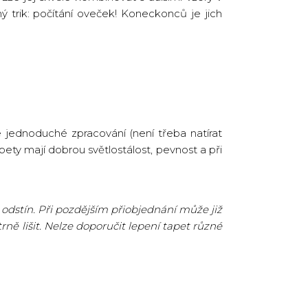
 trik: počítání oveček! Koneckonců je jich
 jednoduché zpracování (není třeba natírat
pety mají dobrou světlostálost, pevnost a při
odstín. Při pozdějším přiobjednání může již
ně lišit. Nelze doporučit lepení tapet různé