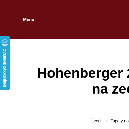
Menu
Hohenberger 
na ze
Úvod
Tapety na