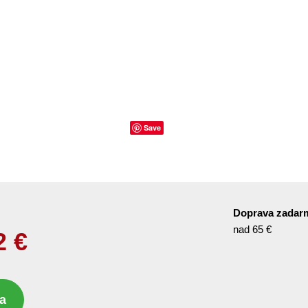
Save
Doprava zadar
nad 65 €
2
€
a