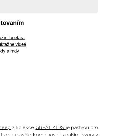
etovaním
zín tapetára
ruktážne videá
dy a rady
heep
z kolekce
GREAT KIDS
je pastvou pro
 Lze jej skvěle kombinovat s dalšími vzory v