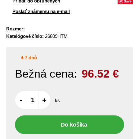
Pridať do obľúbených
Save
Poslať známemu na e-mail
Rozmer:
Katalógové číslo:
26809HTM
4-7 dnů
Bežná cena:
96.52
€
-
+
ks
Do košíka