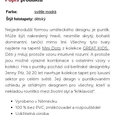
Farba:
světle modrá
Štýl fototapety:
dětský
Nejjednodušší formou uměleckého designu je puntík.
Může být nakreslený hravě, nesměle skrytý, bohatě
dominantní, tančící mimo linii. Všechny tyto tvary
najdete na tapetě
Mini Dots
z kolekce
GREAT KIDS
.
Děti ji milují, protože vzoru intuitivně rozumí. A protože
jsou možné výrazné kombinace s ostatními vzory v
kolekci. Hra s puntíky pochází od berlínské designérky
Jenny Pilz. Již 20 let navrhuje kolekce tapet pro luxusní
sektor po celém světě. Její design v puntíkovaném
vzhledu je střídmým designem pro všechny, kteří si
nekladou rovnítko mezi životní styl a "křiklavost".
Vyrobeno v Německu
100 % bez PVC, změkčovadel a rozpouštědel
Udržitelná výroba