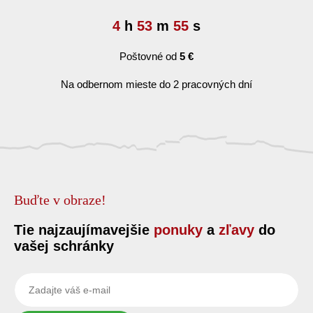
4
h
53
m
55
s
Poštovné od
5 €
Na odbernom mieste do 2 pracovných dní
Buďte v obraze!
Tie najzaujímavejšie
ponuky
a
zľavy
do
vašej schránky