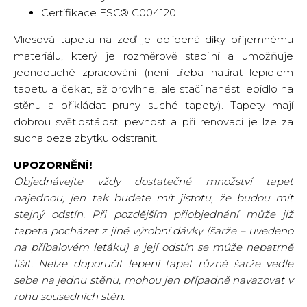
Certifikace FSC® C004120
Vliesová tapeta na zeď je oblíbená díky příjemnému
materiálu, který je rozměrově stabilní a umožňuje
jednoduché zpracování (není třeba natírat lepidlem
tapetu a čekat, až provlhne, ale stačí nanést lepidlo na
stěnu a přikládat pruhy suché tapety). Tapety mají
dobrou světlostálost, pevnost a při renovaci je lze za
sucha beze zbytku odstranit.
UPOZORNĚNÍ!
Objednávejte vždy dostatečné množství tapet
najednou, jen tak budete mít jistotu, že budou mít
stejný odstín. Při pozdějším přiobjednání může již
tapeta pocházet z jiné výrobní dávky (šarže – uvedeno
na příbalovém letáku) a její odstín se může nepatrně
lišit. Nelze doporučit lepení tapet různé šarže vedle
sebe na jednu stěnu, mohou jen případně navazovat v
rohu sousedních stěn.