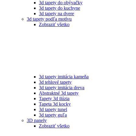
3d tapety do obývačky
3d tapety do kuchyne
3d tapety na dvere
3d tapety podľa motívu
Zobraziť všetko
3d tapety imitácia kameňa
3d tehlové tapety
3d tapety imitácia dreva
Abstraktné 3d tapety
Tapety 3d ilúzia
Tapeta 3d kocky
3d tapety tunel
3d tapety guľa
3D panely
Zobraziť všetko