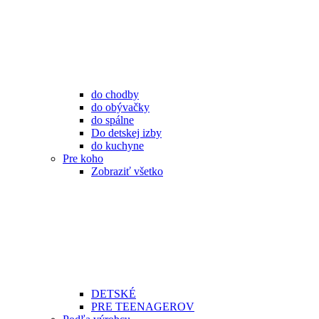
do chodby
do obývačky
do spálne
Do detskej izby
do kuchyne
Pre koho
Zobraziť všetko
DETSKÉ
PRE TEENAGEROV