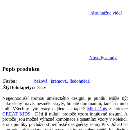
inštruktážne videá
Návody a rady
Popis
produktu
Farba:
béžová
,
krémová
,
šedohnědá
Štýl fototapety:
dětský
Nejjednodušší formou uměleckého designu je puntík. Může být
nakreslený hravě, nesměle skrytý, bohatě dominantní, tančící mimo
linii. Všechny tyto tvary najdete na tapetě
Mini Dots
z kolekce
GREAT KIDS
. Děti ji milují, protože vzoru intuitivně rozumí. A
protože jsou možné výrazné kombinace s ostatními vzory v kolekci.
Hra s puntíky pochází od berlínské designérky Jenny Pilz. Již 20 let
navrhuje kolekce tapet pro luxusní sektor po celém světě. Její design