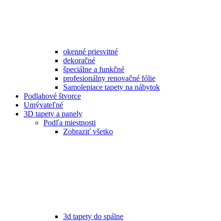
okenné priesvitné
dekoračné
špeciálne a funkčné
profesionálny renovačné fólie
Samolepiace tapety na nábytok
Podlahové štvorce
Umývateľné
3D tapety a panely
Podľa miestnosti
Zobraziť všetko
3d tapety do spálne