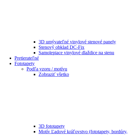
3D umývateľné vinylové stenové panely
Stenový obklad DC-Fix
Samolepiace vinylové dlaždice na stenu
Pretierateľné
Fototapety
Podľa vzoru / motívu
Zobraziť všetko
3D fototapety
Motív Ľadové kráľovstvo (fototapety, bordúry,