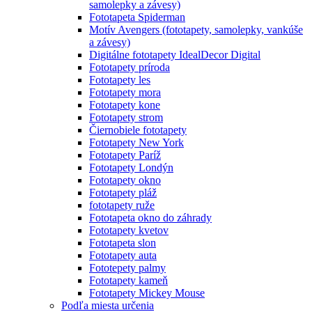
samolepky a závesy)
Fototapeta Spiderman
Motív Avengers (fototapety, samolepky, vankúše
a závesy)
Digitálne fototapety IdealDecor Digital
Fototapety príroda
Fototapety les
Fototapety mora
Fototapety kone
Fototapety strom
Čiernobiele fototapety
Fototapety New York
Fototapety Paríž
Fototapety Londýn
Fototapety okno
Fototapety pláž
fototapety ruže
Fototapeta okno do záhrady
Fototapety kvetov
Fototapeta slon
Fototapety auta
Fototepety palmy
Fototapety kameň
Fototapety Mickey Mouse
Podľa miesta určenia