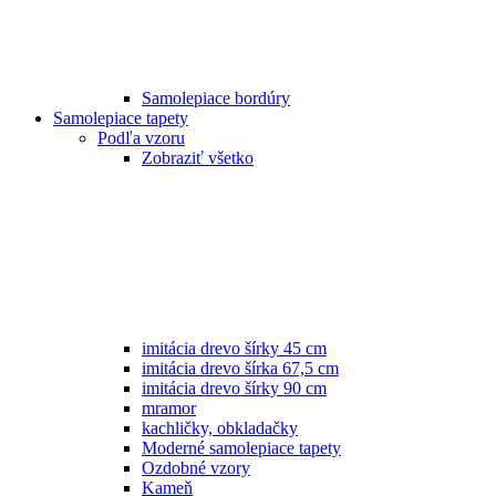
Samolepiace bordúry
Samolepiace tapety
Podľa vzoru
Zobraziť všetko
imitácia drevo šírky 45 cm
imitácia drevo šírka 67,5 cm
imitácia drevo šírky 90 cm
mramor
kachličky, obkladačky
Moderné samolepiace tapety
Ozdobné vzory
Kameň