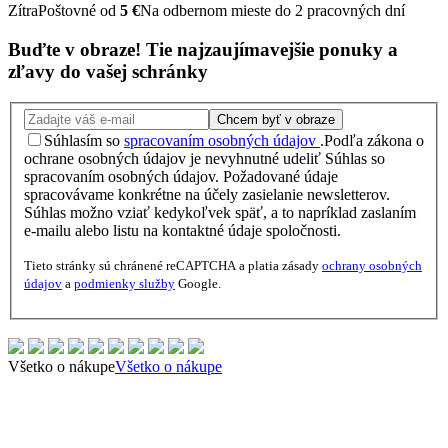
Zítra
Poštovné od
5 €
Na odbernom mieste do 2 pracovných dní
Buďte v obraze!
Tie najzaujímavejšie
ponuky
a
zľavy
do vašej schránky
Chcem byť v obraze
Súhlasím so
spracovaním osobných údajov
.
Podľa zákona o
ochrane osobných údajov je nevyhnutné udeliť Súhlas so
spracovaním osobných údajov. Požadované údaje
spracovávame konkrétne na účely zasielanie newsletterov.
Súhlas možno vziať kedykoľvek späť, a to napríklad zaslaním
e-mailu alebo listu na kontaktné údaje spoločnosti.
Tieto stránky sú chránené reCAPTCHA a platia zásady
ochrany osobných
údajov
a
podmienky služby
Google.
Všetko o nákupe
Všetko o nákupe