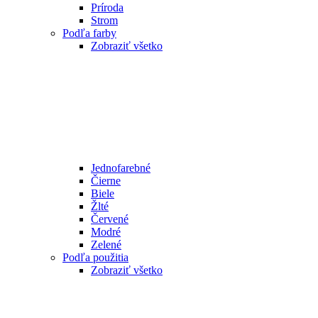
Príroda
Strom
Podľa farby
Zobraziť všetko
Jednofarebné
Čierne
Biele
Žlté
Červené
Modré
Zelené
Podľa použitia
Zobraziť všetko