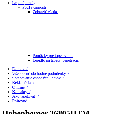
Lepidlá, tmely
Podľa činnosti
Zobraziť všetko
Pomôcky pre tapetovanie
Lepidlo na tapety, penetrácia
Domov /
Všeobecné obchodné podmienky /
Spracovanie osobných údajov /
Reklamácia /
O firme /
Kontakty /
Ako tapetovať /
Poštovné
Hohenberger 26805HTM