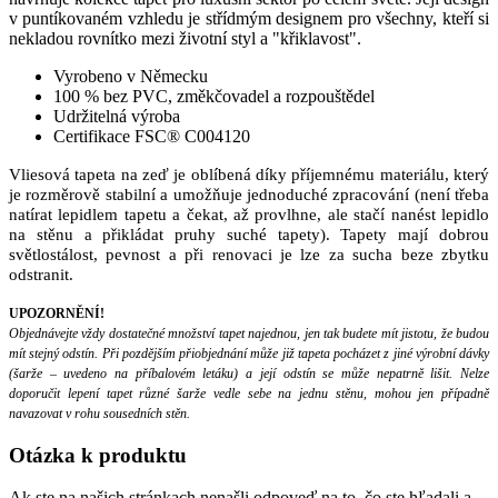
v puntíkovaném vzhledu je střídmým designem pro všechny, kteří si
nekladou rovnítko mezi životní styl a "křiklavost".
Vyrobeno v Německu
100 % bez PVC, změkčovadel a rozpouštědel
Udržitelná výroba
Certifikace FSC® C004120
Vliesová tapeta na zeď je oblíbená díky příjemnému materiálu, který
je rozměrově stabilní a umožňuje jednoduché zpracování (není třeba
natírat lepidlem tapetu a čekat, až provlhne, ale stačí nanést lepidlo
na stěnu a přikládat pruhy suché tapety). Tapety mají dobrou
světlostálost, pevnost a při renovaci je lze za sucha beze zbytku
odstranit.
UPOZORNĚNÍ!
Objednávejte vždy dostatečné množství tapet najednou, jen tak budete mít jistotu, že budou
mít stejný odstín. Při pozdějším přiobjednání může již tapeta pocházet z jiné výrobní dávky
(šarže – uvedeno na příbalovém letáku) a její odstín se může nepatrně lišit. Nelze
doporučit lepení tapet různé šarže vedle sebe na jednu stěnu, mohou jen případně
navazovat v rohu sousedních stěn.
Otázka
k produktu
Ak ste na našich stránkach nenašli odpoveď na to, čo ste hľadali a