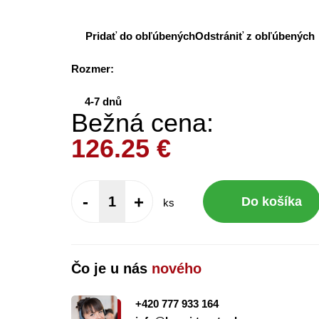
Pridať do obľúbených
Odstrániť z obľúbených
Rozmer:
4-7 dnů
Bežná cena:
126.25
€
-
+
Do košíka
ks
Čo je u nás
nového
+420 777 933 164