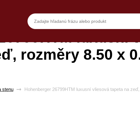
26799HTM luxusní vl
eď, rozměry 8.50 x 0
a stenu
Hohenberger 26799HTM luxusní vliesová tapeta na zeď,