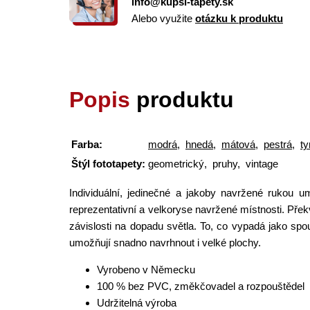
info@kupsi-tapety.sk
Alebo využite
otázku k produktu
Popis
produktu
Farba:
modrá
,
hnedá
,
mátová
,
pestrá
,
t
Štýl fototapety:
geometrický, pruhy, vintage
Individuální, jedinečné a jakoby navržené rukou 
reprezentativní a velkoryse navržené místnosti. Přek
závislosti na dopadu světla. To, co vypadá jako spou
umožňují snadno navrhnout i velké plochy.
Vyrobeno v Německu
100 % bez PVC, změkčovadel a rozpouštědel
Udržitelná výroba