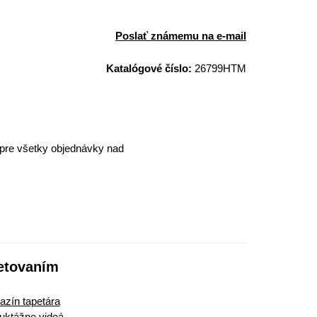
Poslať známemu na e-mail
Katalógové číslo:
26799HTM
pre všetky objednávky nad
etovaním
zín tapetára
ruktážne videá