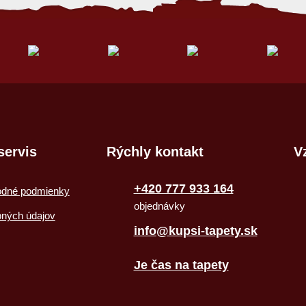
servis
Rýchly kontakt
V
+420 777 933 164
odné podmienky
objednávky
bných údajov
info@kupsi-tapety.sk
Je čas na tapety