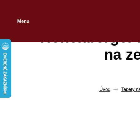
Menu
Hohenberger 
na z
Úvod
Tapety n