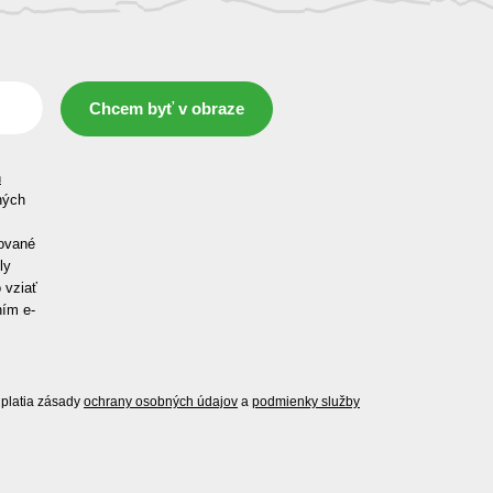
Chcem byť v obraze
h
ných
ované
ly
 vziať
ním e-
platia zásady
ochrany osobných údajov
a
podmienky služby