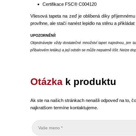
Certifikace FSC® C004120
Vliesová tapeta na zeď je oblíbená díky příjemnému 
provlhne, ale stačí nanést lepidlo na stěnu a přikláda
UPOZORNĚNÍ!
Objednávejte vždy dostatečné množství tapet najednou, jen tak
příbalovém letáku) a její odstín se může nepatrně lišit. Nelze 
Otázka
k produktu
Ak ste na našich stránkach nenašli odpoveď na to, čo
najkratšom termíne kontaktujeme.