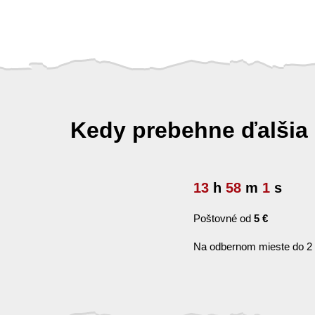
Kedy prebehne ďalšia
13
h
57
m
59
s
Poštovné od
5 €
Na odbernom mieste do 2