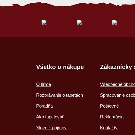
Všetko o nákupe
Zákaznícky 
O firme
Všeobecné obch
Rozprávanie o tapetách
Spracovanie oso
Poradňa
Poštovné
Ako tapetovať
Reklamácia
Slovník pojmov
Kontakty