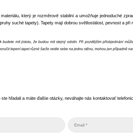
materiálu, který je rozměrově stabilní a umožňuje jednoduché zpraco
t pruhy suché tapety). Tapety mají dobrou světlostálost, pevnost a při
 budete mít jistotu, že budou mít stejný odstín. Při pozdějším přiobjednání můž
doporučit lepení tapet různé šarže vedle sebe na jednu stěnu, mohou jen případně n
 ste hľadali a máte ďalšie otázky, neváhajte nás kontaktovať telefon