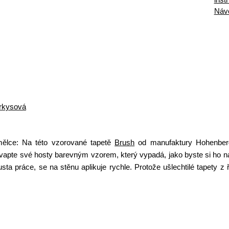
Náv
yrkysová
umělce: Na této vzorované tapetě
Brush
od manufaktury Hohenberg
vapte své hosty barevným vzorem, který vypadá, jako byste si ho na
sta práce, se na stěnu aplikuje rychle. Protože ušlechtilé tapety z