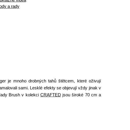
ody a rady
er je mnoho drobných tahů štětcem, které oživují
malovali sami. Lesklé efekty se objevují vždy jinak v
 řady Brush v kolekci
CRAFTED
jsou široké 70 cm a