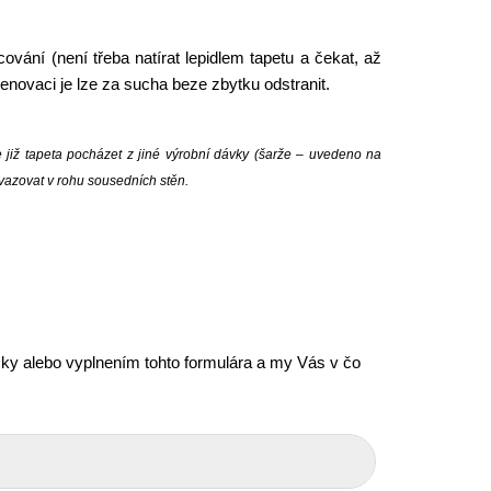
vání (není třeba natírat lepidlem tapetu a čekat, až
 renovaci je lze za sucha beze zbytku odstranit.
e již tapeta pocházet z jiné výrobní dávky (šarže – uvedeno na
avazovat v rohu sousedních stěn.
icky alebo vyplnením tohto formulára a my Vás v čo