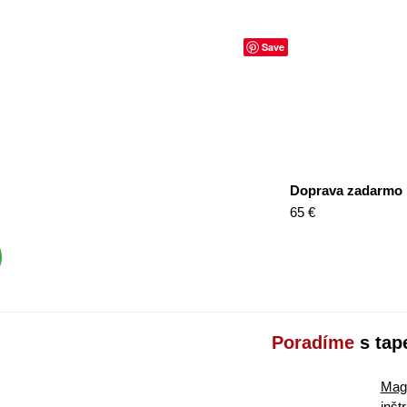
Save
Doprava zadarmo
65 €
Poradíme
s tap
Maga
inšt