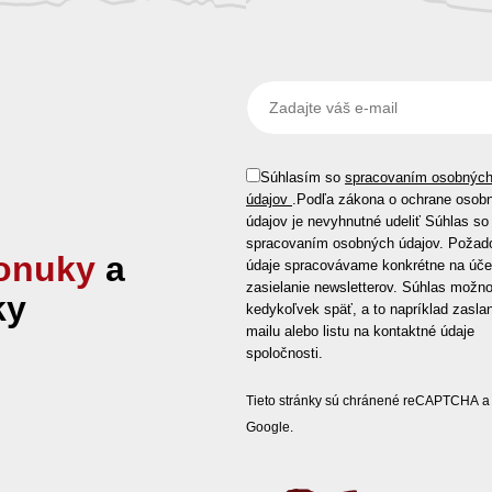
Súhlasím so
spracovaním osobnýc
údajov
.
Podľa zákona o ochrane osob
údajov je nevyhnutné udeliť Súhlas so
spracovaním osobných údajov. Požad
onuky
a
údaje spracovávame konkrétne na úče
zasielanie newsletterov. Súhlas možno
ky
kedykoľvek späť, a to napríklad zasla
mailu alebo listu na kontaktné údaje
spoločnosti.
Tieto stránky sú chránené reCAPTCHA a 
Google.