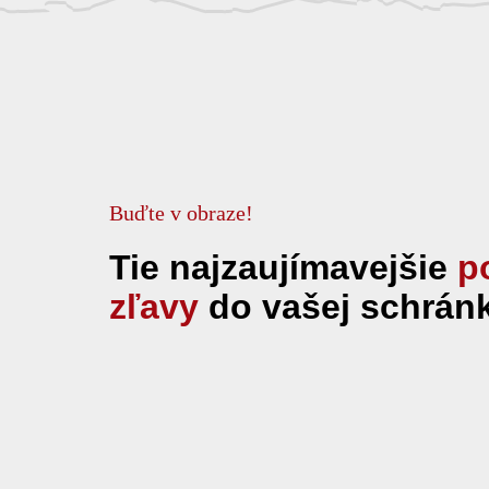
Buďte v obraze!
Tie najzaujímavejšie
p
zľavy
do vašej schrán