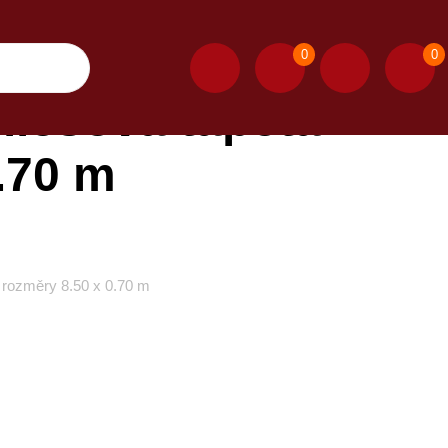
0
0
iesová tapeta
.70 m
 rozměry 8.50 x 0.70 m