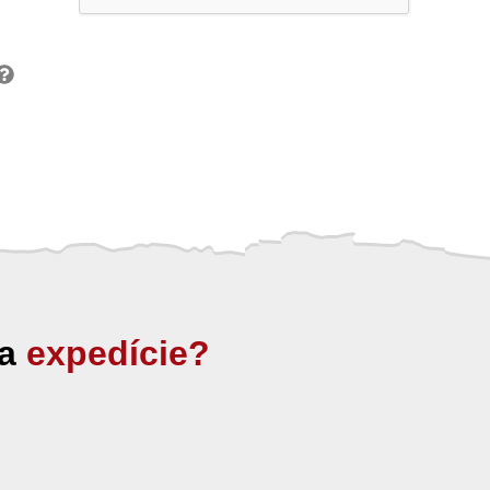
ia
expedície?