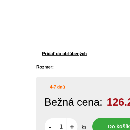
Pridať do obľúbených
Rozmer:
4-7 dnů
Bežná cena:
126.
-
+
Do košík
ks