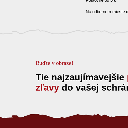
Poštovné od
5 €
Na odbernom mieste d
Buďte v obraze!
Tie najzaujímavejšie
zľavy
do vašej schrá