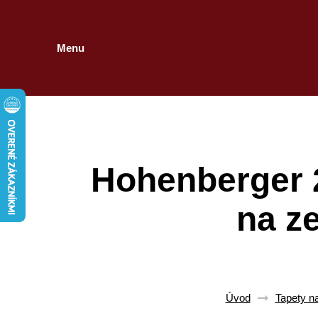
Menu
Hohenberger 
na z
Úvod
Tapety n