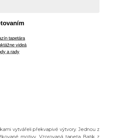
etovaním
zín tapetára
ruktážne videá
dy a rady
ikami vytvářeli překvapivé výtvory. Jednou z
mřížkované motivy. Vzorovaná tapeta
Batik
z