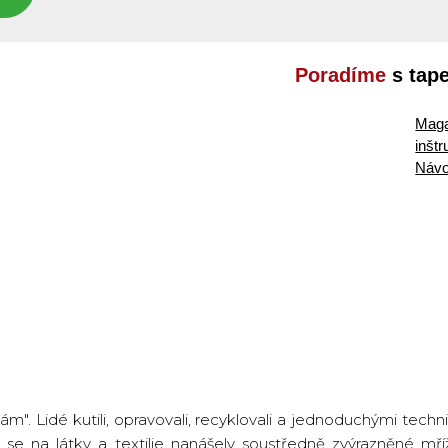
Poradíme
s tap
Maga
inšt
Návo
m". Lidé kutili, opravovali, recyklovali a jednoduchými techn
m se na látky a textilie nanášely soustředně zvýrazněné 