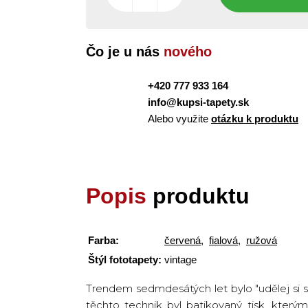
Čo je u nás
nového
+420 777 933 164
info@kupsi-tapety.sk
Alebo využite
otázku k produktu
Popis
produktu
Farba:
červená
,
fialová
,
ružová
Štýl fototapety:
vintage
Trendem sedmdesátých let bylo "udělej si sá
těchto technik byl batikovaný tisk, který