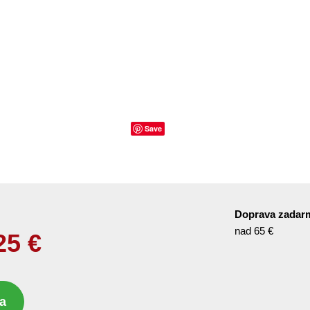
Save
Doprava zadar
nad 65 €
25
€
a