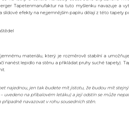
rger Tapetenmanufaktur na tuto myšlenku navazuje a vytvář
a slídové efekty na nejjemnějším papíru dělají z této tapety 
štědel
říjemnému materiálu, který je rozměrově stabilní a umožňuje
ačí nanést lepidlo na stěnu a přikládat pruhy suché tapety). Ta
it.
t najednou, jen tak budete mít jistotu, že budou mít stejný 
 – uvedeno na příbalovém letáku) a její odstín se může nepatr
n případně navazovat v rohu sousedních stěn.