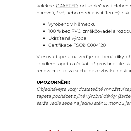
kolekce
CRAFTED
od společnosti Hohenbe
barevná, živá, nebo meditativní. Jemný lesk 
Vyrobeno v Německu
100 % bez PVC, změkčovadel a rozpou
Udržitelná výroba
Certifikace FSC® C004120
Vliesová tapeta na zeď je oblíbená díky p
lepidlem tapetu a čekat, až provlhne, ale st
renovaci je lze za sucha beze zbytku odstran
UPOZORNĚNÍ!
Objednávejte vždy dostatečné množství tape
tapeta pocházet z jiné výrobní dávky (šarže
šarže vedle sebe na jednu stěnu, mohou je