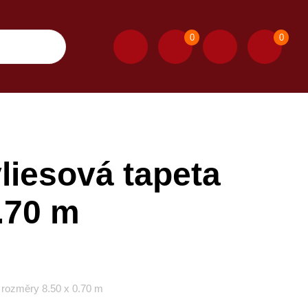
0
0
iesová tapeta
.70 m
 rozměry 8.50 x 0.70 m