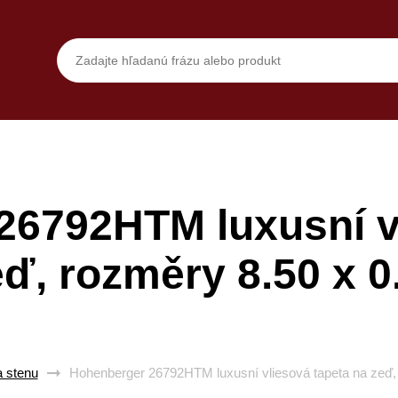
26792HTM luxusní vl
eď, rozměry 8.50 x 0
a stenu
Hohenberger 26792HTM luxusní vliesová tapeta na zeď,