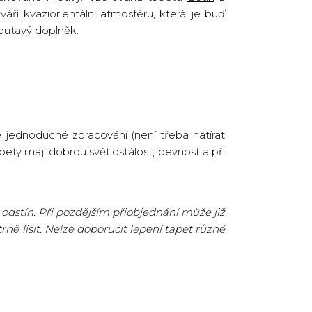
í kvaziorientální atmosféru, která je buď
poutavý doplněk.
 jednoduché zpracování (není třeba natírat
pety mají dobrou světlostálost, pevnost a při
odstín. Při pozdějším přiobjednání může již
ně lišit. Nelze doporučit lepení tapet různé