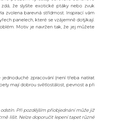
m zdá, že slyšíte exotické ptáky nebo zvuk
a zvolena barevná střídmost. Inspirací vám
yřech panelech, které se vzájemně dotýkají.
roblém. Motiv je navržen tak, že jej můžete
 jednoduché zpracování (není třeba natírat
pety mají dobrou světlostálost, pevnost a při
odstín. Při pozdějším přiobjednání může již
ně lišit. Nelze doporučit lepení tapet různé