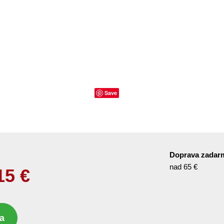
Save
Doprava zadar
nad 65 €
15
€
a