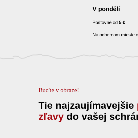
V pondělí
Poštovné od
5 €
Na odbernom mieste d
Buďte v obraze!
Tie najzaujímavejšie
zľavy
do vašej schrá