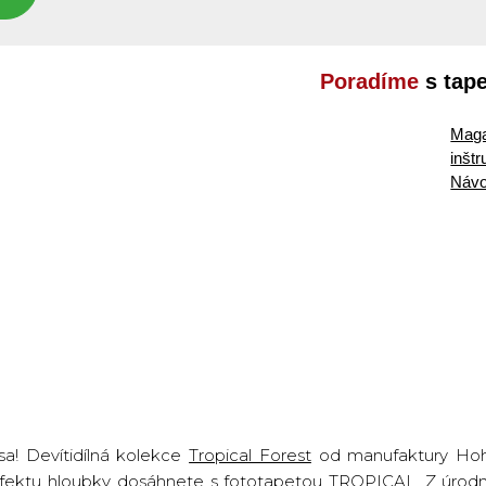
Poradíme
s tap
Maga
inšt
Návo
a! Devítidílná kolekce
Tropical Forest
od manufaktury Hoh
efektu hloubky dosáhnete s fototapetou
TROPICAL
. Z úrod