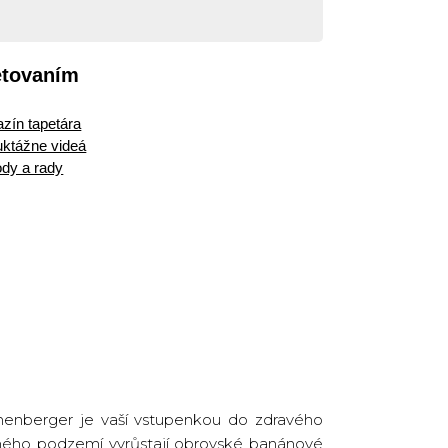
etovaním
zín tapetára
ruktážne videá
dy a rady
enberger je vaší vstupenkou do zdravého
ného podzemí vyrůstají obrovské banánové