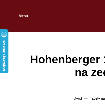
Menu
Hohenberger 
na ze
Úvod
Tapety na