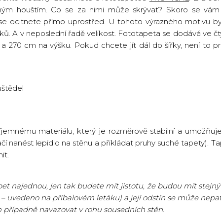
ajemným houštím. Co se za nimi může skrývat? Skoro se vá
e ocitnete přímo uprostřed. U tohoto výrazného motivu byl
ků. A v neposlední řadě velikost. Fototapeta se dodává ve čt
 a 270 cm na výšku. Pokud chcete jít dál do šířky, není to p
štědel
říjemnému materiálu, který je rozměrově stabilní a umožňuje
ačí nanést lepidlo na stěnu a přikládat pruhy suché tapety). Ta
it.
t najednou, jen tak budete mít jistotu, že budou mít stejný 
 – uvedeno na příbalovém letáku) a její odstín se může nepatr
n případně navazovat v rohu sousedních stěn.