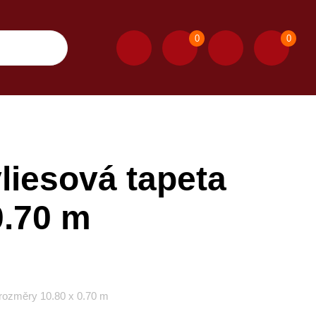
0
0
iesová tapeta
0.70 m
rozměry 10.80 x 0.70 m