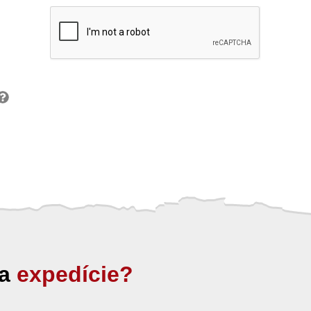
ia
expedície?