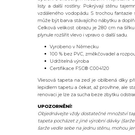
listy a další rostliny. Pokrývají stěnu t
vzdáleného vodopádu. S trochou fantazie s
může být barva stávajícího nábytku a doplň
Celková velikost obrazu je 280 cm na šířku
plynule rozšířit vlevo i vpravo o další sadu.
Vyrobeno v Německu
100 % bez PVC, změkčovadel a rozpou
Udržitelná výroba
Certifikace FSC® C004120
Vliesová tapeta na zeď je oblíbená díky p
lepidlem tapetu a čekat, až provlhne, ale st
renovaci je lze za sucha beze zbytku odstran
UPOZORNĚNÍ!
Objednávejte vždy dostatečné množství tape
tapeta pocházet z jiné výrobní dávky (šarže
šarže vedle sebe na jednu stěnu, mohou je