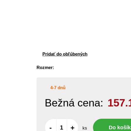
Pridať do obľúbených
Rozmer:
4-7 dnů
Bežná cena:
157.
-
+
Do košík
ks