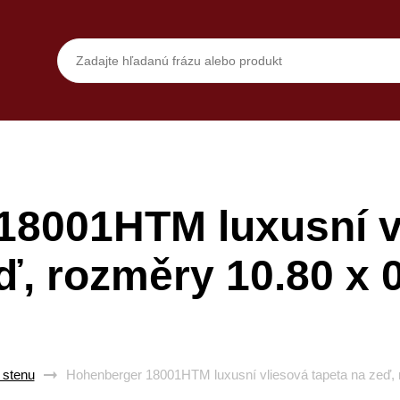
18001HTM luxusní vl
ď, rozměry 10.80 x 
 stenu
Hohenberger 18001HTM luxusní vliesová tapeta na zeď, 