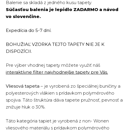
Balenie sa skladá z jedného kusu tapety.
Súčasťou balenia je lepidlo
ZADARMO
a návod
vo slovenčine.
Expedícia do 5-7 dní.
BOHUŽIAĽ VZORKA TEJTO TAPETY NIE JE K
DISPOZÍCII.
Pre výber vhodnej tapety môžete využiť náš
interaktívne filter najvhodnejšie tapety pre Vás.
Vliesová tapeta
– je vyrobená zo špeciálnej buničiny a
polyesterových vlákien s prídavkom polymérového
spojiva. Táto štruktúra dáva tapete pružnosť, pevnosť a
znižuje hluk o 30%.
Táto kategória tapiet je vyrobená z non- Wonen
vliesového materiálu s prídavkom polymérového