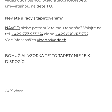
väčšiu odolnosť voči oteru a urobí fototapetu
umývateľnou. nájdete
TU
.
Neviete si rady s tapetovaním?
NÁVOD
alebo potrebujete radu tapetára? Volajte na
tel.
+420
777 933 164
alebo
+420 608 813 756
Viac info v našich
videonávodech
.
BOHUŽIAĽ VZORKA TEJTO TAPETY NIE JE K
DISPOZÍCII.
HCS deco