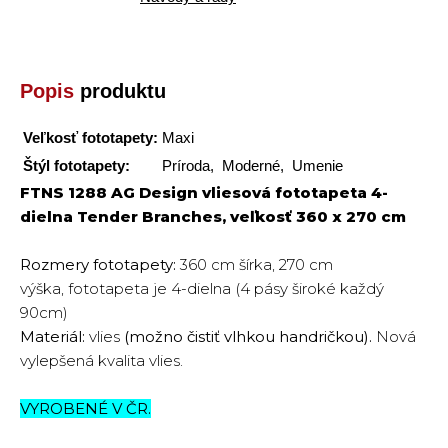
Popis
produktu
Veľkosť fototapety:
Maxi
Štýl fototapety:
Príroda, Moderné, Umenie
FTNS 1288 AG Design vliesová fototapeta 4-
dielna Tender Branches, veľkosť 360 x 270 cm
Rozmery fototapety:
360 cm šírka, 270 cm
výška,
fototapeta je 4-dielna (4 pásy široké každý
90cm)
Materiál:
vlies
(možno čistiť vlhkou handričkou).
Nová
vylepšená kvalita vlies.
VYROBENÉ V ČR.