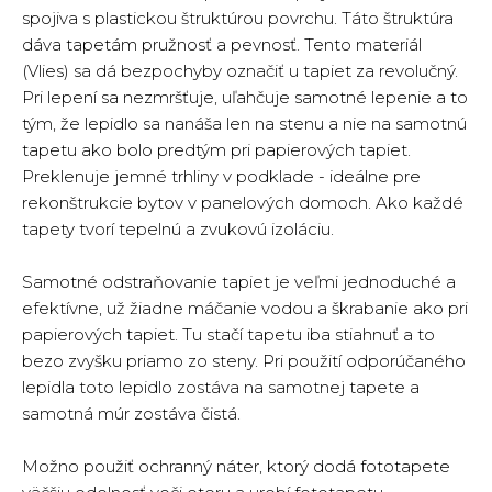
spojiva s plastickou štruktúrou povrchu. Táto štruktúra
dáva tapetám pružnosť a pevnosť. Tento materiál
(Vlies) sa dá bezpochyby označiť u tapiet za revolučný.
Pri lepení sa nezmršťuje, uľahčuje samotné lepenie a to
tým, že lepidlo sa nanáša len na stenu a nie na samotnú
tapetu ako bolo predtým pri papierových tapiet.
Preklenuje jemné trhliny v podklade - ideálne pre
rekonštrukcie bytov v panelových domoch. Ako každé
tapety tvorí tepelnú a zvukovú izoláciu.
Samotné odstraňovanie tapiet je veľmi jednoduché a
efektívne, už žiadne máčanie vodou a škrabanie ako pri
papierových tapiet. Tu stačí tapetu iba stiahnuť a to
bezo zvyšku priamo zo steny. Pri použití odporúčaného
lepidla toto lepidlo zostáva na samotnej tapete a
samotná múr zostáva čistá.
Možno použiť ochranný náter, ktorý dodá fototapete