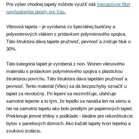
Pre výber vhodnej tapety môžete využiť náš
interaktívne filter
najvhodnejšie tapety pre Vás.
Vliesová tapeta
– je vyrobená zo špeciálnej buničiny a
polyesterových vlákien s prídavkom polymérového spojiva.
Táto štruktúra dáva tapete pružnosť, pevnosť a znižuje hluk o
30%.
Táto kategória tapiet je vyrobená z non- Wonen vliesového
materiálu s prídavkom polymérového spojiva s plastickou
štruktúrou povrchu. Táto štruktúra dáva tapetám pružnosť a
pevnosť. Tento materiál (Vlies) sa dá bezpochyby označiť u
tapiet za revolučný. Pri lepení sa nezmršťuje, uľahčuje
samotné lepenie a to tým, že lepidlo sa nanáša len na stenu a
nie na samotnú tapetu ako bolo predtým pri papierových tapiet.
Preklenuje jemné trhliny v podklade - ideálne pre rekonštrukcie
bytov v panelových domoch. Ako každé tapety tvorí tepelnú a
zvukovú izoláciu.