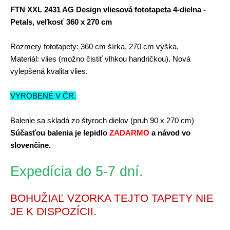
FTN XXL 2431 AG Design vliesová fototapeta 4-dielna -
Petals, veľkosť 360 x 270 cm
Rozmery fototapety:
360 cm šírka, 270 cm výška.
Materiál:
vlies
(možno čistiť vlhkou handričkou).
Nová
vylepšená kvalita vlies.
VYROBENÉ V ČR.
Balenie sa skladá zo štyroch dielov (pruh 90 x 270 cm)
Súčasťou balenia je lepidlo
ZADARMO
a návod vo
slovenčine.
Expedícia do 5-7 dní.
BOHUŽIAĽ VZORKA TEJTO TAPETY NIE
JE K DISPOZÍCII.