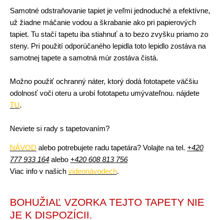
Samotné odstraňovanie tapiet je veľmi jednoduché a efektívne,
už žiadne máčanie vodou a škrabanie ako pri papierových
tapiet. Tu stačí tapetu iba stiahnuť a to bezo zvyšku priamo zo
steny. Pri použití odporúčaného lepidla toto lepidlo zostáva na
samotnej tapete a samotná múr zostáva čistá.
Možno použiť ochranný náter, ktorý dodá fototapete väčšiu
odolnosť voči oteru a urobí fototapetu umývateľnou. nájdete
TU
.
Neviete si rady s tapetovaním?
NÁVOD
alebo potrebujete radu tapetára? Volajte na tel.
+420
777 933 164
alebo
+420 608 813 756
Viac info v našich
videonávodech
.
BOHUŽIAĽ VZORKA TEJTO TAPETY NIE
JE K DISPOZÍCII.