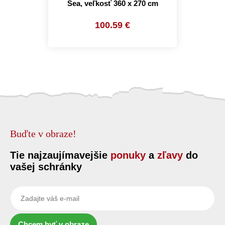
Sea, veľkosť 360 x 270 cm
100.59 €
Buďte v obraze!
Tie najzaujímavejšie
ponuky
a
zľavy
do
vašej schránky
Chcem byť v obraze