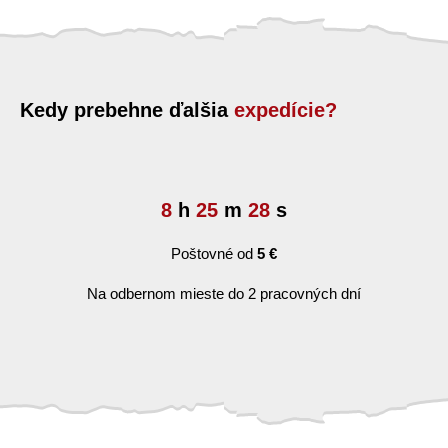
Kedy prebehne ďalšia
expedície?
8
h
25
m
27
s
Poštovné od
5 €
Na odbernom mieste do 2 pracovných dní