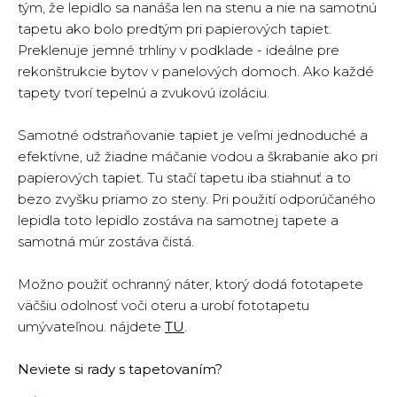
tým, že lepidlo sa nanáša len na stenu a nie na samotnú
tapetu ako bolo predtým pri papierových tapiet.
Preklenuje jemné trhliny v podklade - ideálne pre
rekonštrukcie bytov v panelových domoch. Ako každé
tapety tvorí tepelnú a zvukovú izoláciu.
Samotné odstraňovanie tapiet je veľmi jednoduché a
efektívne, už žiadne máčanie vodou a škrabanie ako pri
papierových tapiet. Tu stačí tapetu iba stiahnuť a to
bezo zvyšku priamo zo steny. Pri použití odporúčaného
lepidla toto lepidlo zostáva na samotnej tapete a
samotná múr zostáva čistá.
Možno použiť ochranný náter, ktorý dodá fototapete
väčšiu odolnosť voči oteru a urobí fototapetu
umývateľnou. nájdete
TU
.
Neviete si rady s tapetovaním?