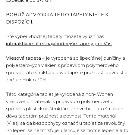
Expedícia do 5-7 dní.
BOHUŽIAĽ VZORKA TEJTO TAPETY NIE JE K
DISPOZÍCII.
Pre výber vhodnej tapety môžete využiť náš
interaktívne filter najvhodnejšie tapety pre Vás.
Vliesová tapeta
– je vyrobená zo špeciálnej buničiny a
polyesterových vlákien s prídavkom polymérového
spojiva. Táto štruktúra dáva tapete pružnosť, pevnosť a
znižuje hluk o 30%.
Táto kategória tapiet je vyrobená z non- Wonen
vliesového materiálu s prídavkom polymérového
spojiva s plastickou štruktúrou povrchu. Táto štruktúra
dáva tapetám pružnosť a pevnosť. Tento materiál
(Vlies) sa dá bezpochyby označiť u tapiet za revolučný.
Pri lepení sa nezmršťuje, uľahčuje samotné lepenie a to