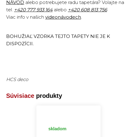
NÁVOD
alebo potrebujete radu tapetára? Volajte na
tel.
+420
777 933 164
alebo
+420 608 813 756
Viac info v našich
videonávodech
.
BOHUŽIAĽ VZORKA TEJTO TAPETY NIE JE K
DISPOZÍCII.
HCS deco
Súvisiace
produkty
skladom