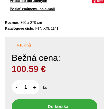
Pridať do obľúbených
Save
Poslať známemu na e-mail
Rozmer:
360 x 270 cm
Katalógové číslo:
FTN XXL 1141
7-10 dnů
Bežná cena:
100.59
€
-
+
ks
Do košíka