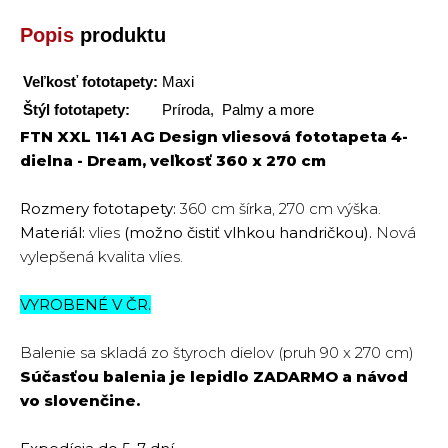
Popis
produktu
Veľkosť fototapety:
Maxi
Štýl fototapety:
Príroda, Palmy a more
FTN XXL 1141 AG Design vliesová fototapeta 4-
dielna - Dream, veľkosť 360 x 270 cm
Rozmery fototapety:
360 cm šírka, 270 cm výška.
Materiál:
vlies
(možno čistiť vlhkou handričkou).
Nová
vylepšená kvalita vlies.
VYROBENÉ V ČR.
Balenie sa skladá zo štyroch dielov (pruh 90 x 270 cm)
Súčasťou balenia je lepidlo
ZADARMO
a návod
vo slovenčine.