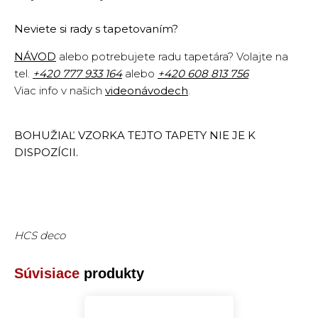
Neviete si rady s tapetovaním?
NÁVOD
alebo potrebujete radu tapetára? Volajte na
tel.
+420
777 933 164
alebo
+420 608 813 756
Viac info v našich
videonávodech
.
BOHUŽIAĽ VZORKA TEJTO TAPETY NIE JE K
DISPOZÍCII.
HCS deco
Súvisiace
produkty