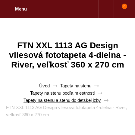
0
Menu
FTN XXL 1113 AG Design
vliesová fototapeta 4-dielna -
River, veľkosť 360 x 270 cm
Úvod
Tapety na stenu
Tapety na stenu podľa miestnosti
Tapety na stenu a stenu do detskej izby
FTN XXL 1113 AG Design vliesová fototapeta 4-dielna - River,
veľkosť 360 x 270 cm