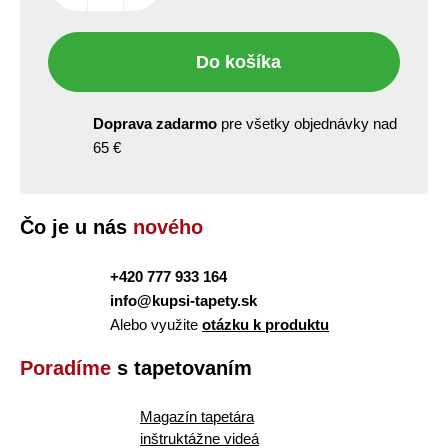
Do košíka
Doprava zadarmo
pre všetky objednávky nad
65 €
Čo je u nás
nového
+420 777 933 164
info@kupsi-tapety.sk
Alebo využite
otázku k produktu
Poradíme
s tapetovaním
Magazín tapetára
inštruktážne videá