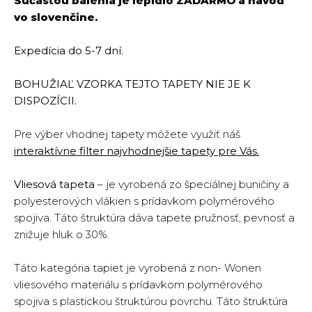
Súčasťou balenia je lepidlo
ZADARMO
a návod
vo slovenčine.
Expedícia do 5-7 dní.
BOHUŽIAĽ VZORKA TEJTO TAPETY NIE JE K
DISPOZÍCII.
Pre výber vhodnej tapety môžete využiť náš
interaktívne filter najvhodnejšie tapety pre Vás.
Vliesová tapeta
– je vyrobená zo špeciálnej buničiny a
polyesterových vlákien s prídavkom polymérového
spojiva. Táto štruktúra dáva tapete pružnosť, pevnosť a
znižuje hluk o 30%.
Táto kategória tapiet je vyrobená z non- Wonen
vliesového materiálu s prídavkom polymérového
spojiva s plastickou štruktúrou povrchu. Táto štruktúra