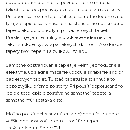
dáva tapetám pružnosť a pevnosť. Tento materiál
(Vlies) sa dá bezpochyby označiť u tapiet za revolučný.
Pri lepení sa nezmršťuje, uľahčuje samotné lepenie a to
tým, že lepidlo sa nanáša len na stenu a nie na samotnú
tapetu ako bolo predtým pri papierových tapiet.
Preklenuje jemné trhliny v podklade - ideálne pre
rekonštrukcie bytov v panelových domoch. Ako každé
tapety tvorí tepelnú a zvukovú izoláciu.
Samotné odstraňovanie tapiet je veľmi jednoduché a
efektívne, už žiadne máčanie vodou a škrabanie ako pri
papierových tapiet. Tu stačí tapetu iba stiahnuť a to
bezo zvyšku priamo zo steny. Pri použití odporúčaného
lepidla toto lepidlo zostáva na samotnej tapete a
samotná múr zostáva čistá.
Možno použiť ochranný náter, ktorý dodá fototapete
väčšiu odolnosť voči oteru a urobí fototapetu
umývateľnou. nájdete
TU
.