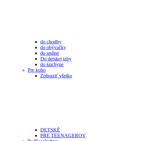
do chodby
do obývačky
do spálne
Do detskej izby
do kuchyne
Pre koho
Zobraziť všetko
DETSKÉ
PRE TEENAGEROV