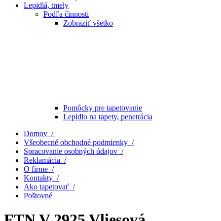
Lepidlá, tmely
Podľa činnosti
Zobraziť všetko
Pomôcky pre tapetovanie
Lepidlo na tapety, penetrácia
Domov /
Všeobecné obchodné podmienky /
Spracovanie osobných údajov /
Reklamácia /
O firme /
Kontakty /
Ako tapetovať /
Poštovné
FTN V 2925 Vliesová