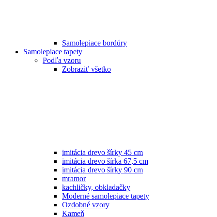
Samolepiace bordúry
Samolepiace tapety
Podľa vzoru
Zobraziť všetko
imitácia drevo šírky 45 cm
imitácia drevo šírka 67,5 cm
imitácia drevo šírky 90 cm
mramor
kachličky, obkladačky
Moderné samolepiace tapety
Ozdobné vzory
Kameň