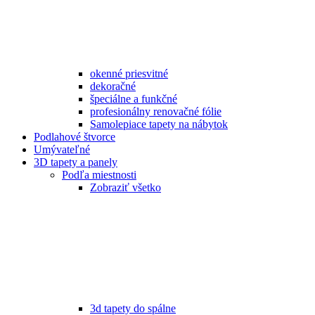
okenné priesvitné
dekoračné
špeciálne a funkčné
profesionálny renovačné fólie
Samolepiace tapety na nábytok
Podlahové štvorce
Umývateľné
3D tapety a panely
Podľa miestnosti
Zobraziť všetko
3d tapety do spálne