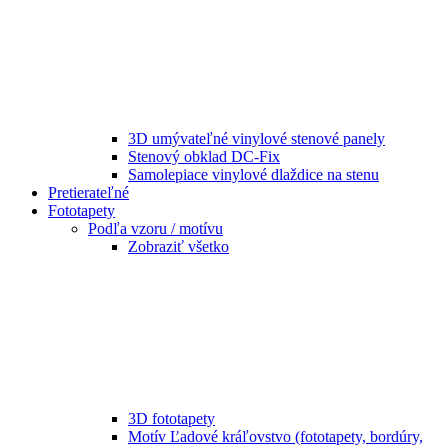
3D umývateľné vinylové stenové panely
Stenový obklad DC-Fix
Samolepiace vinylové dlaždice na stenu
Pretierateľné
Fototapety
Podľa vzoru / motívu
Zobraziť všetko
3D fototapety
Motív Ľadové kráľovstvo (fototapety, bordúry,