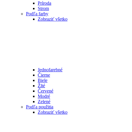
Príroda
Strom
Podľa farby
Zobraziť všetko
Jednofarebné
Čierne
Biele
Žlté
Červené
Modré
Zelené
Podľa použitia
Zobraziť všetko