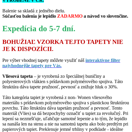
VYROBENÉ V ČR.
Balenie sa skladá z jedného dielu.
Súčasťou balenia je lepidlo
ZADARMO
a návod vo slovenčine.
Expedícia do 5-7 dní.
BOHUŽIAĽ VZORKA TEJTO TAPETY NIE
JE K DISPOZÍCII.
Pre výber vhodnej tapety môžete využiť náš
interaktívne filter
najvhodnejšie tapety pre Vás.
Vliesová tapeta
– je vyrobená zo špeciálnej buničiny a
polyesterových vlákien s prídavkom polymérového spojiva. Táto
štruktúra dáva tapete pružnosť, pevnosť a znižuje hluk o 30%.
Táto kategória tapiet je vyrobená z non- Wonen vliesového
materiálu s prídavkom polymérového spojiva s plastickou štruktúrou
povrchu. Táto štruktúra dáva tapetám pružnosť a pevnosť. Tento
materiál (Vlies) sa dá bezpochyby označiť u tapiet za revolučný. Pri
lepení sa nezmršťuje, uľahčuje samotné lepenie a to tým, že lepidlo
sa nanáša len na stenu a nie na samotnú tapetu ako bolo predtým pri
papierových tapiet. Preklenuje jemné trhliny v podklade - ideálne