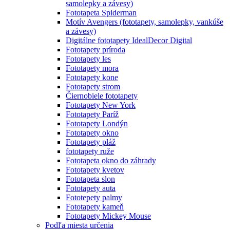
samolepky a závesy)
Fototapeta Spiderman
Motív Avengers (fototapety, samolepky, vankúše
a závesy)
Digitálne fototapety IdealDecor Digital
Fototapety príroda
Fototapety les
Fototapety mora
Fototapety kone
Fototapety strom
Čiernobiele fototapety
Fototapety New York
Fototapety Paríž
Fototapety Londýn
Fototapety okno
Fototapety pláž
fototapety ruže
Fototapeta okno do záhrady
Fototapety kvetov
Fototapeta slon
Fototapety auta
Fototepety palmy
Fototapety kameň
Fototapety Mickey Mouse
Podľa miesta určenia