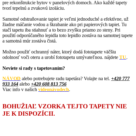
pre rekonštrukcie bytov v panelových domoch. Ako každé tapety
tvorí tepelnú a zvukovú izoláciu.
Samotné odstraňovanie tapiet je veľmi jednoduché a efektívne, už
žiadne máčanie vodou a škrabanie ako pri papierových tapiet. Tu
stačí tapetu iba stiahnuť a to bezo zvyšku priamo zo steny. Pri
použití odporúčaného lepidla toto lepidlo zostáva na samotnej tapete
a samotná múr zostáva čistá.
Možno použiť ochranný náter, ktorý dodá fototapete väčšiu
odolnosť voči oteru a urobí fototapetu umývateľnou. nájdete
TU
.
Neviete si rady s tapetovaním?
NÁVOD
alebo potrebujete radu tapetára? Volajte na tel.
+420
777
933 164
alebo
+420 608 813 756
Viac info v našich
videonávodech
.
BOHUŽIAĽ VZORKA TEJTO TAPETY NIE
JE K DISPOZÍCII.