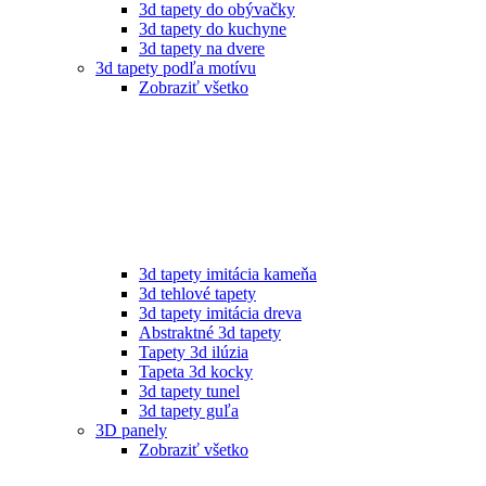
3d tapety do obývačky
3d tapety do kuchyne
3d tapety na dvere
3d tapety podľa motívu
Zobraziť všetko
3d tapety imitácia kameňa
3d tehlové tapety
3d tapety imitácia dreva
Abstraktné 3d tapety
Tapety 3d ilúzia
Tapeta 3d kocky
3d tapety tunel
3d tapety guľa
3D panely
Zobraziť všetko