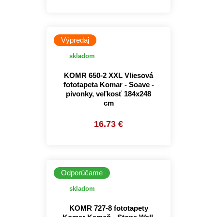
Výpredaj
skladom
KOMR 650-2 XXL Vliesová
fototapeta Komar - Soave -
pivonky, veľkosť 184x248
cm
16.73 €
Odporúčame
skladom
KOMR 727-8 fototapety