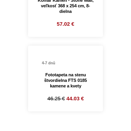
Komar Kameň - Stone Wall,
veľkosť 368 x 254 cm, 8-
dielna
57.02 €
4-7 dnů
Fototapeta na stenu
štvordielna FTS 0185
kamene a kvety
46.25 €
44.03 €