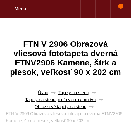
0
Menu
FTN V 2906 Obrazová
vliesová fototapeta dverná
FTNV2906 Kamene, štrk a
piesok, veľkosť 90 x 202 cm
Úvod
Tapety na stenu
Tapety na stenu podľa vzoru / motívu
Obrázkové tapety na stenu
FTN V 2906 Obrazová vliesová fototapeta dverná FTNV2906
Kamene, štrk a piesok, veľkosť 90 x 202 cm