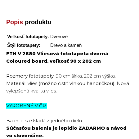
Popis
produktu
Veľkosť fototapety:
Dverové
Štýl fototapety:
Drevo a kameň
FTN V 2880 Vliesová fototapeta dverná
Coloured board, veľkosť 90 x 202 cm
Rozmery fototapety:
90 cm šírka, 202 cm výška.
Materiál:
vlies
(možno čistiť vlhkou handričkou).
Nová
vylepšená kvalita vlies.
VYROBENÉ V ČR.
Balenie sa skladá z jedného dielu.
Súčasťou balenia je lepidlo
ZADARMO
a návod
vo slovenčine.