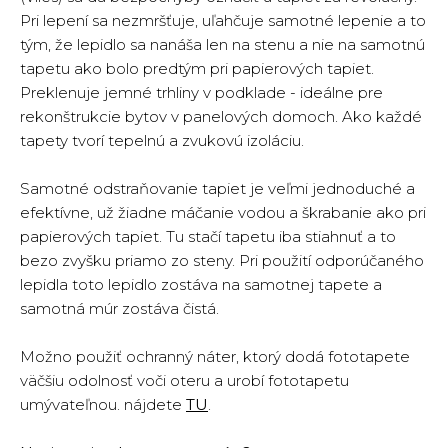
Pri lepení sa nezmršťuje, uľahčuje samotné lepenie a to
tým, že lepidlo sa nanáša len na stenu a nie na samotnú
tapetu ako bolo predtým pri papierových tapiet.
Preklenuje jemné trhliny v podklade - ideálne pre
rekonštrukcie bytov v panelových domoch. Ako každé
tapety tvorí tepelnú a zvukovú izoláciu.
Samotné odstraňovanie tapiet je veľmi jednoduché a
efektívne, už žiadne máčanie vodou a škrabanie ako pri
papierových tapiet. Tu stačí tapetu iba stiahnuť a to
bezo zvyšku priamo zo steny. Pri použití odporúčaného
lepidla toto lepidlo zostáva na samotnej tapete a
samotná múr zostáva čistá.
Možno použiť ochranný náter, ktorý dodá fototapete
väčšiu odolnosť voči oteru a urobí fototapetu
umývateľnou. nájdete
TU
.