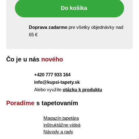
Do košíka
Doprava zadarmo
pre všetky objednávky nad
65 €
Čo je u nás
nového
+420 777 933 164
info@kupsi-tapety.sk
Alebo využite
otázku k produktu
Poradíme
s tapetovaním
Magazín tapetára
inštruktážne videá
Návody a rady