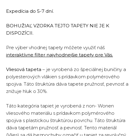
Expedícia do 5-7 dní.
BOHUŽIAĽ VZORKA TEJTO TAPETY NIE JE K
DISPOZÍCII.
Pre výber vhodnej tapety môžete využiť náš
interaktívne filter najvhodnejšie tapety pre Vás.
Vliesová tapeta
– je vyrobená zo špeciálnej buničiny a
polyesterových vlákien s prídavkom polymérového
spojiva. Táto štruktúra dáva tapete pružnosť, pevnosť a
znižuje hluk o 30%.
Táto kategória tapiet je vyrobená z non- Wonen
vliesového materiálu s prídavkom polymérového
spojiva s plastickou štruktúrou povrchu. Táto štruktúra
dáva tapetám pružnosť a pevnosť. Tento materiál
(Vlies) sa dá bezpochyby označiť u tapiet za revolučný.