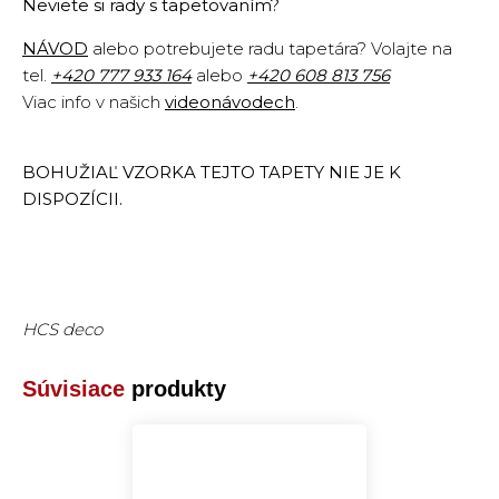
Neviete si rady s tapetovaním?
NÁVOD
alebo potrebujete radu tapetára? Volajte na
tel.
+420
777 933 164
alebo
+420 608 813 756
Viac info v našich
videonávodech
.
BOHUŽIAĽ VZORKA TEJTO TAPETY NIE JE K
DISPOZÍCII.
HCS deco
Súvisiace
produkty