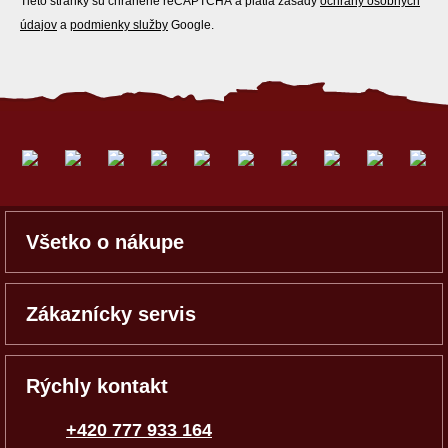
Tieto stránky sú chránené reCAPTCHA a platia zásady
ochrany osobných
údajov
a
podmienky služby
Google.
Všetko o nákupe
Zákaznícky servis
Rýchly kontakt
+420 777 933 164