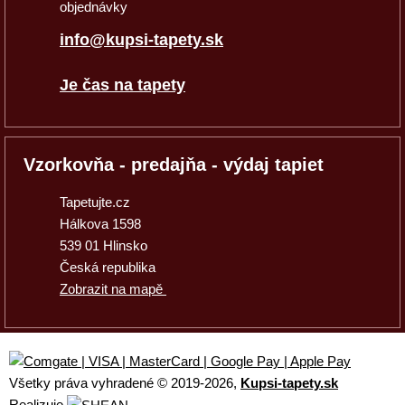
objednávky
info@kupsi-tapety.sk
Je čas na tapety
Vzorkovňa - predajňa - výdaj tapiet
Tapetujte.cz
Hálkova 1598
539 01 Hlinsko
Česká republika
Zobrazit na mapě
Všetky práva vyhradené © 2019
-2026,
Kupsi-tapety.sk
Realizuje