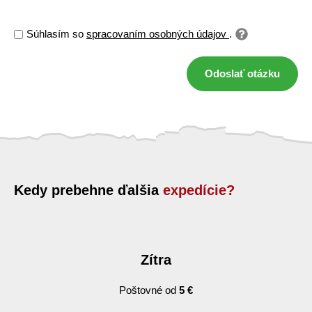
Súhlasím so
spracovaním osobných údajov
.
Odoslať otázku
Kedy prebehne ďalšia
expedície?
Zítra
Poštovné od
5 €