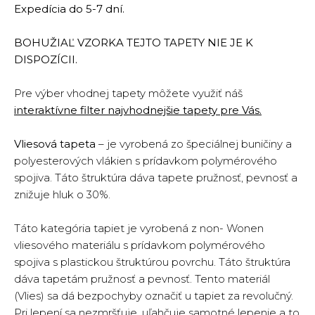
Expedícia do 5-7 dní.
BOHUŽIAĽ VZORKA TEJTO TAPETY NIE JE K
DISPOZÍCII.
Pre výber vhodnej tapety môžete využiť náš
interaktívne filter najvhodnejšie tapety pre Vás.
Vliesová tapeta
– je vyrobená zo špeciálnej buničiny a
polyesterových vlákien s prídavkom polymérového
spojiva. Táto štruktúra dáva tapete pružnosť, pevnosť a
znižuje hluk o 30%.
Táto kategória tapiet je vyrobená z non- Wonen
vliesového materiálu s prídavkom polymérového
spojiva s plastickou štruktúrou povrchu. Táto štruktúra
dáva tapetám pružnosť a pevnosť. Tento materiál
(Vlies) sa dá bezpochyby označiť u tapiet za revolučný.
Pri lepení sa nezmršťuje, uľahčuje samotné lepenie a to