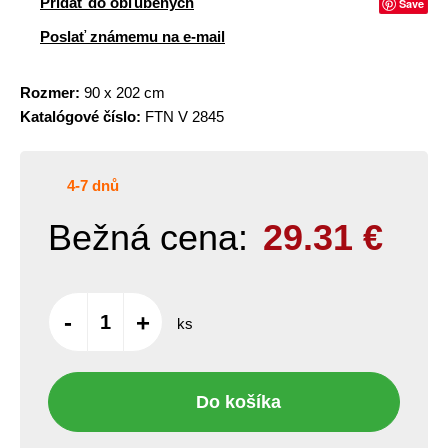
Pridať do obľúbených
Save
Poslať známemu na e-mail
Rozmer:
90 x 202 cm
Katalógové číslo:
FTN V 2845
4-7 dnů
Bežná cena:
29.31
€
-
+
ks
Do košíka