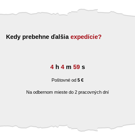
Kedy prebehne ďalšia
expedície?
4
h
4
m
58
s
Poštovné od
5 €
Na odbernom mieste do 2 pracovných dní