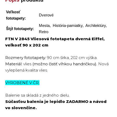
Veľkosť
Dverové
fototapety:
Mesta, História-pamiatky, Architektúry,
Štýl fototapety:
Retro
FTN V 2845 Vliesová fototapeta dverná Eiffel,
veľkosť 90 x 202 cm
Rozmery fototapety:
90 cm šírka, 202 cm výška.
Materiál:
vlies
(možno čistiť vlhkou handričkou).
Nová
vylepšená kvalita vlies.
VYROBENÉ V ČR.
Balenie sa skladá z jedného dielu.
Súčasťou balenia je lepidlo
ZADARMO
a návod
vo slovenčine.