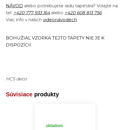
NÁVOD
alebo potrebujete radu tapetára? Volajte na
tel.
+420
777 933 164
alebo
+420 608 813 756
Viac info v našich
videonávodech
.
BOHUŽIAĽ VZORKA TEJTO TAPETY NIE JE K
DISPOZÍCII.
HCS deco
Súvisiace
produkty
skladom