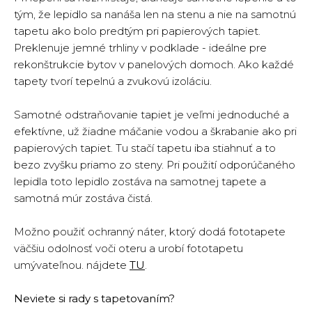
tým, že lepidlo sa nanáša len na stenu a nie na samotnú
tapetu ako bolo predtým pri papierových tapiet.
Preklenuje jemné trhliny v podklade - ideálne pre
rekonštrukcie bytov v panelových domoch. Ako každé
tapety tvorí tepelnú a zvukovú izoláciu.
Samotné odstraňovanie tapiet je veľmi jednoduché a
efektívne, už žiadne máčanie vodou a škrabanie ako pri
papierových tapiet. Tu stačí tapetu iba stiahnuť a to
bezo zvyšku priamo zo steny. Pri použití odporúčaného
lepidla toto lepidlo zostáva na samotnej tapete a
samotná múr zostáva čistá.
Možno použiť ochranný náter, ktorý dodá fototapete
väčšiu odolnosť voči oteru a urobí fototapetu
umývateľnou. nájdete
TU
.
Neviete si rady s tapetovaním?