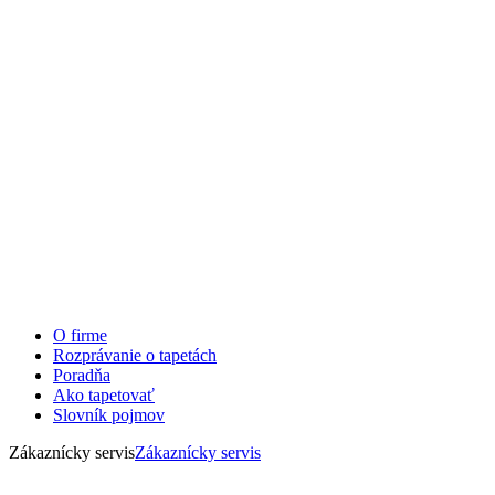
O firme
Rozprávanie o tapetách
Poradňa
Ako tapetovať
Slovník pojmov
Zákaznícky servis
Zákaznícky servis