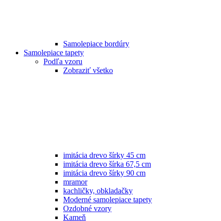
Samolepiace bordúry
Samolepiace tapety
Podľa vzoru
Zobraziť všetko
imitácia drevo šírky 45 cm
imitácia drevo šírka 67,5 cm
imitácia drevo šírky 90 cm
mramor
kachličky, obkladačky
Moderné samolepiace tapety
Ozdobné vzory
Kameň