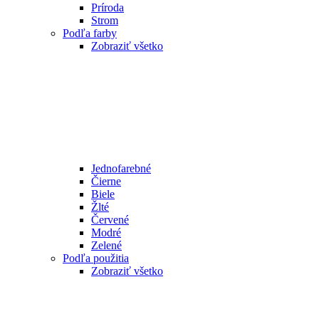
Príroda
Strom
Podľa farby
Zobraziť všetko
Jednofarebné
Čierne
Biele
Žlté
Červené
Modré
Zelené
Podľa použitia
Zobraziť všetko