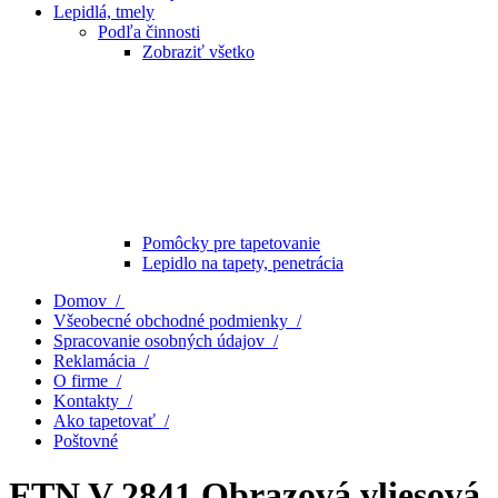
Lepidlá, tmely
Podľa činnosti
Zobraziť všetko
Pomôcky pre tapetovanie
Lepidlo na tapety, penetrácia
Domov /
Všeobecné obchodné podmienky /
Spracovanie osobných údajov /
Reklamácia /
O firme /
Kontakty /
Ako tapetovať /
Poštovné
FTN V 2841 Obrazová vliesová