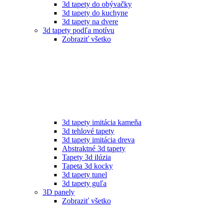
3d tapety do obývačky
3d tapety do kuchyne
3d tapety na dvere
3d tapety podľa motívu
Zobraziť všetko
3d tapety imitácia kameňa
3d tehlové tapety
3d tapety imitácia dreva
Abstraktné 3d tapety
Tapety 3d ilúzia
Tapeta 3d kocky
3d tapety tunel
3d tapety guľa
3D panely
Zobraziť všetko