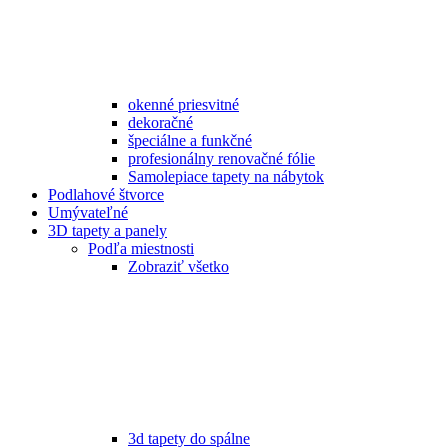
okenné priesvitné
dekoračné
špeciálne a funkčné
profesionálny renovačné fólie
Samolepiace tapety na nábytok
Podlahové štvorce
Umývateľné
3D tapety a panely
Podľa miestnosti
Zobraziť všetko
3d tapety do spálne