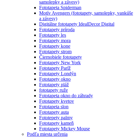
samolepky a závesy)
Fototapeta Spiderman
Motív Avengers (fototapety, samolepky, vankúše
a závesy)
Digitálne fototapety IdealDecor Digital
Fototapety príroda
Fototapety les
Fototapety mora
Fototapety kone
Fototapety strom
Čiernobiele fototapety
Fototapety New York
Fototapety Paríž
Fototapety Londýn
Fototapety okno
Fototapety pláž
fototapety ruže
Fototapeta okno do záhrady
Fototapety kvetov
Fototapeta slon
Fototapety auta
Fototepety palmy
Fototapety kameň
Fototapety Mickey Mouse
Podľa miesta určenia