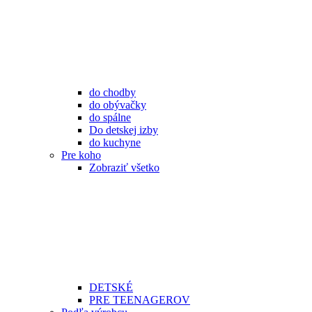
do chodby
do obývačky
do spálne
Do detskej izby
do kuchyne
Pre koho
Zobraziť všetko
DETSKÉ
PRE TEENAGEROV