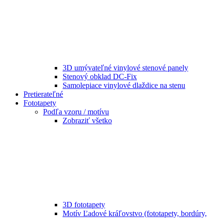
3D umývateľné vinylové stenové panely
Stenový obklad DC-Fix
Samolepiace vinylové dlaždice na stenu
Pretierateľné
Fototapety
Podľa vzoru / motívu
Zobraziť všetko
3D fototapety
Motív Ľadové kráľovstvo (fototapety, bordúry,