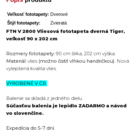
Veľkosť fototapety:
Dverové
Štýl fototapety:
Zvieratá
FTN V 2800 Vliesová fototapeta dverná Tiger,
veľkosť 90 x 202 cm
Rozmery fototapety:
90 cm šírka, 202 cm výška.
Materiál:
vlies
(možno čistiť vlhkou handričkou).
Nová
vylepšená kvalita vlies.
VYROBENÉ V ČR.
Balenie sa skladá z jedného dielu.
Súčasťou balenia je lepidlo
ZADARMO
a návod
vo slovenčine.
Expedícia do 5-7 dní.