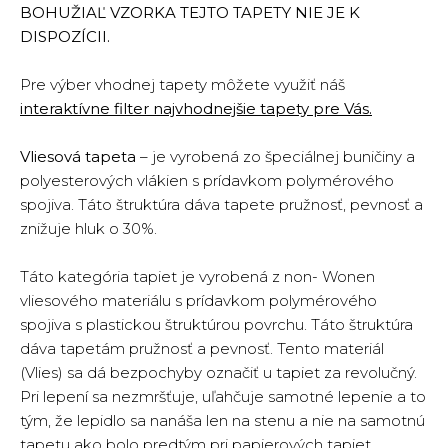
BOHUŽIAĽ VZORKA TEJTO TAPETY NIE JE K
DISPOZÍCII.
Pre výber vhodnej tapety môžete využiť náš
interaktívne filter najvhodnejšie tapety pre Vás.
Vliesová tapeta
– je vyrobená zo špeciálnej buničiny a
polyesterových vlákien s prídavkom polymérového
spojiva. Táto štruktúra dáva tapete pružnosť, pevnosť a
znižuje hluk o 30%.
Táto kategória tapiet je vyrobená z non- Wonen
vliesového materiálu s prídavkom polymérového
spojiva s plastickou štruktúrou povrchu. Táto štruktúra
dáva tapetám pružnosť a pevnosť. Tento materiál
(Vlies) sa dá bezpochyby označiť u tapiet za revolučný.
Pri lepení sa nezmršťuje, uľahčuje samotné lepenie a to
tým, že lepidlo sa nanáša len na stenu a nie na samotnú
tapetu ako bolo predtým pri papierových tapiet.