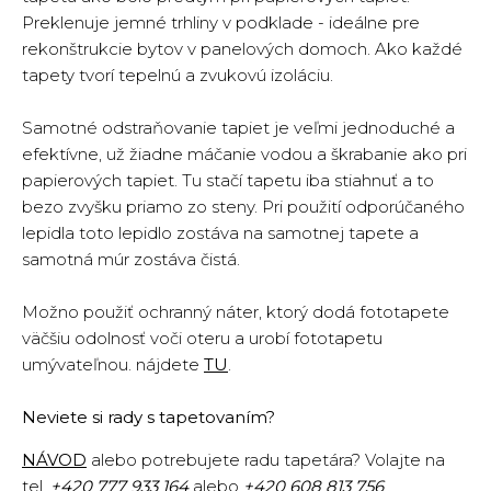
Preklenuje jemné trhliny v podklade - ideálne pre
rekonštrukcie bytov v panelových domoch. Ako každé
tapety tvorí tepelnú a zvukovú izoláciu.
Samotné odstraňovanie tapiet je veľmi jednoduché a
efektívne, už žiadne máčanie vodou a škrabanie ako pri
papierových tapiet. Tu stačí tapetu iba stiahnuť a to
bezo zvyšku priamo zo steny. Pri použití odporúčaného
lepidla toto lepidlo zostáva na samotnej tapete a
samotná múr zostáva čistá.
Možno použiť ochranný náter, ktorý dodá fototapete
väčšiu odolnosť voči oteru a urobí fototapetu
umývateľnou. nájdete
TU
.
Neviete si rady s tapetovaním?
NÁVOD
alebo potrebujete radu tapetára? Volajte na
tel.
+420
777 933 164
alebo
+420 608 813 756