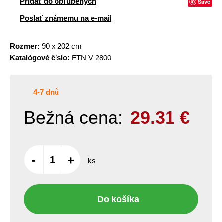
Pridať do obľúbených
Save
Poslať známemu na e-mail
Rozmer:
90 x 202 cm
Katalógové číslo:
FTN V 2800
4-7 dnů
Bežná cena:
29.31
€
-
+
ks
Do košíka