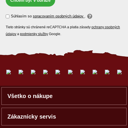
Chcem byť v obraze
Súhlasím so
spracovaním osobných údajov
.
Tieto stránky sú chránené reCAPTCHA a platia zásady
ochrany osobných
údajov
a
podmienky služby
Google.
Všetko o nákupe
Zákaznícky servis