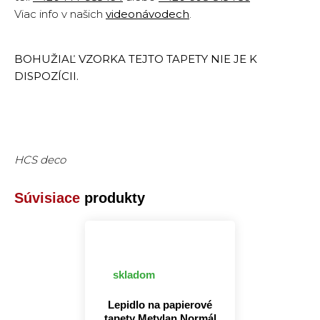
Viac info v našich
videonávodech
.
BOHUŽIAĽ VZORKA TEJTO TAPETY NIE JE K
DISPOZÍCII.
HCS deco
Súvisiace
produkty
skladom
Lepidlo na papierové
tapety Metylan Normál