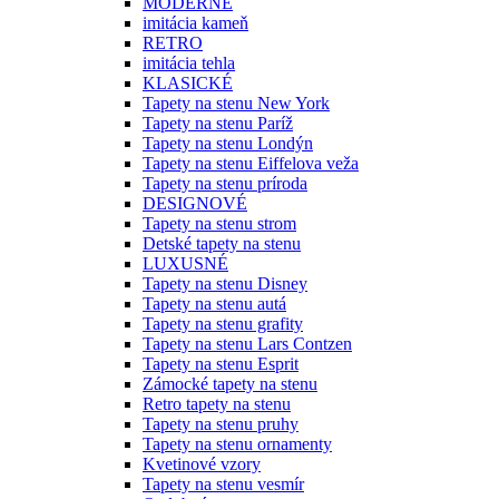
MODERNÉ
imitácia kameň
RETRO
imitácia tehla
KLASICKÉ
Tapety na stenu New York
Tapety na stenu Paríž
Tapety na stenu Londýn
Tapety na stenu Eiffelova veža
Tapety na stenu príroda
DESIGNOVÉ
Tapety na stenu strom
Detské tapety na stenu
LUXUSNÉ
Tapety na stenu Disney
Tapety na stenu autá
Tapety na stenu grafity
Tapety na stenu Lars Contzen
Tapety na stenu Esprit
Zámocké tapety na stenu
Retro tapety na stenu
Tapety na stenu pruhy
Tapety na stenu ornamenty
Kvetinové vzory
Tapety na stenu vesmír