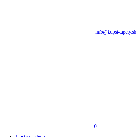
info@kupsi-tapety.sk
0
Tapety na stenu