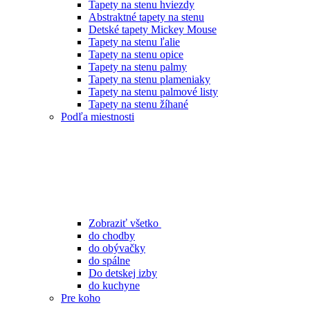
Tapety na stenu hviezdy
Abstraktné tapety na stenu
Detské tapety Mickey Mouse
Tapety na stenu ľalie
Tapety na stenu opice
Tapety na stenu palmy
Tapety na stenu plameniaky
Tapety na stenu palmové listy
Tapety na stenu žíhané
Podľa miestnosti
Zobraziť všetko
do chodby
do obývačky
do spálne
Do detskej izby
do kuchyne
Pre koho