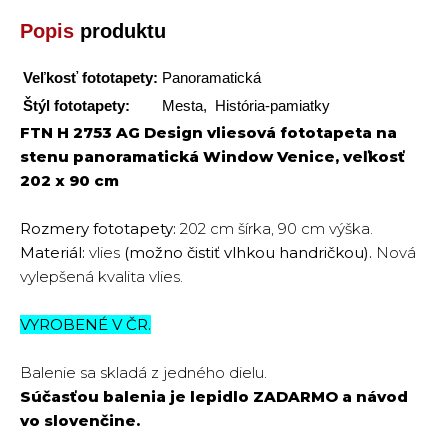
Popis
produktu
Veľkosť fototapety:
Panoramatická
Štýl fototapety:
Mesta, História-pamiatky
FTN H 2753 AG Design vliesová fototapeta na
stenu panoramatická Window Venice, veľkosť
202 x 90 cm
Rozmery fototapety:
202 cm šírka, 90 cm výška.
Materiál:
vlies
(možno čistiť vlhkou handričkou).
Nová
vylepšená kvalita vlies.
VYROBENÉ V ČR.
Balenie sa skladá z jedného dielu.
Súčasťou balenia je lepidlo
ZADARMO
a návod
vo slovenčine.