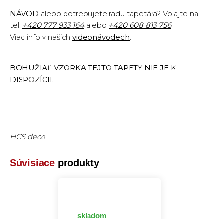
NÁVOD
alebo potrebujete radu tapetára? Volajte na
tel.
+420
777 933 164
alebo
+420 608 813 756
Viac info v našich
videonávodech
.
BOHUŽIAĽ VZORKA TEJTO TAPETY NIE JE K
DISPOZÍCII.
HCS deco
Súvisiace
produkty
skladom