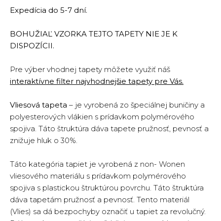
Expedícia do 5-7 dní.
BOHUŽIAĽ VZORKA TEJTO TAPETY NIE JE K
DISPOZÍCII.
Pre výber vhodnej tapety môžete využiť náš
interaktívne filter najvhodnejšie tapety pre Vás.
Vliesová tapeta
– je vyrobená zo špeciálnej buničiny a
polyesterových vlákien s prídavkom polymérového
spojiva. Táto štruktúra dáva tapete pružnosť, pevnosť a
znižuje hluk o 30%.
Táto kategória tapiet je vyrobená z non- Wonen
vliesového materiálu s prídavkom polymérového
spojiva s plastickou štruktúrou povrchu. Táto štruktúra
dáva tapetám pružnosť a pevnosť. Tento materiál
(Vlies) sa dá bezpochyby označiť u tapiet za revolučný.