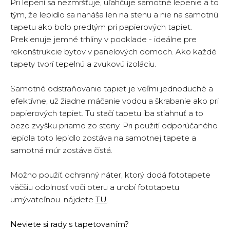
Pri lepení sa nezmršťuje, uľahčuje samotné lepenie a to
tým, že lepidlo sa nanáša len na stenu a nie na samotnú
tapetu ako bolo predtým pri papierových tapiet.
Preklenuje jemné trhliny v podklade - ideálne pre
rekonštrukcie bytov v panelových domoch. Ako každé
tapety tvorí tepelnú a zvukovú izoláciu.
Samotné odstraňovanie tapiet je veľmi jednoduché a
efektívne, už žiadne máčanie vodou a škrabanie ako pri
papierových tapiet. Tu stačí tapetu iba stiahnuť a to
bezo zvyšku priamo zo steny. Pri použití odporúčaného
lepidla toto lepidlo zostáva na samotnej tapete a
samotná múr zostáva čistá.
Možno použiť ochranný náter, ktorý dodá fototapete
väčšiu odolnosť voči oteru a urobí fototapetu
umývateľnou. nájdete
TU
.
Neviete si rady s tapetovaním?