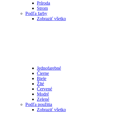
Príroda
Strom
Podľa farby
Zobraziť všetko
Jednofarebné
Čierne
Biele
Žlté
Červené
Modré
Zelené
Podľa použitia
Zobraziť všetko