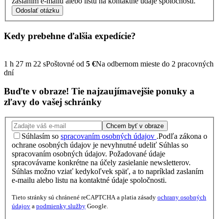
zaslaním e-mailu alebo listu na kontaktné údaje spoločnosti.
Odoslať otázku
Kedy prebehne ďalšia
expedície?
1
h
27
m
22
s
Poštovné od
5 €
Na odbernom mieste do 2 pracovných
dní
Buďte v obraze!
Tie najzaujímavejšie
ponuky
a
zľavy
do vašej schránky
Chcem byť v obraze
Súhlasím so
spracovaním osobných údajov
.
Podľa zákona o
ochrane osobných údajov je nevyhnutné udeliť Súhlas so
spracovaním osobných údajov. Požadované údaje
spracovávame konkrétne na účely zasielanie newsletterov.
Súhlas možno vziať kedykoľvek späť, a to napríklad zaslaním
e-mailu alebo listu na kontaktné údaje spoločnosti.
Tieto stránky sú chránené reCAPTCHA a platia zásady
ochrany osobných
údajov
a
podmienky služby
Google.