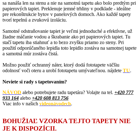
sa nanáša len na stenu a nie na samotnú tapetu ako bolo predtým pri
papierových tapiet. Preklenuje jemné trhliny v podklade - ideálne
pre rekonštrukcie bytov v panelových domoch. Ako každé tapety
tvorí tepelnú a zvukovú izoláciu.
Samotné odstraňovanie tapiet je veľmi jednoduché a efektívne, už
žiadne máčanie vodou a škrabanie ako pri papierových tapiet. Tu
stačí tapetu iba stiahnuť a to bezo zvyšku priamo zo steny. Pri
použití odporúčaného lepidla toto lepidlo zostáva na samotnej tapete
a samotná múr zostáva čistá.
Možno použiť ochranný náter, ktorý dodá fototapete väčšiu
odolnosť voči oteru a urobí fototapetu umývateľnou. nájdete
TU
.
Neviete si rady s tapetovaním?
NÁVOD
alebo potrebujete radu tapetára? Volajte na tel.
+420
777
933 164
alebo
+420 608 813 756
Viac info v našich
videonávodech
.
BOHUŽIAĽ VZORKA TEJTO TAPETY NIE
JE K DISPOZÍCII.