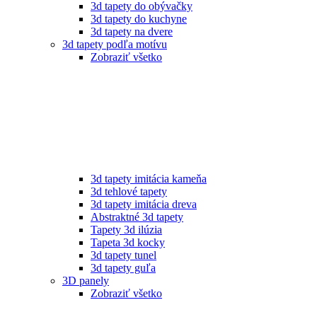
3d tapety do obývačky
3d tapety do kuchyne
3d tapety na dvere
3d tapety podľa motívu
Zobraziť všetko
3d tapety imitácia kameňa
3d tehlové tapety
3d tapety imitácia dreva
Abstraktné 3d tapety
Tapety 3d ilúzia
Tapeta 3d kocky
3d tapety tunel
3d tapety guľa
3D panely
Zobraziť všetko