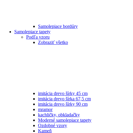
Samolepiace bordúry
Samolepiace tapety
Podľa vzoru
Zobraziť všetko
imitácia drevo šírky 45 cm
imitácia drevo šírka 67,5 cm
imitácia drevo šírky 90 cm
mramor
kachličky, obkladačky
Moderné samolepiace tapety
Ozdobné vzory
Kameň