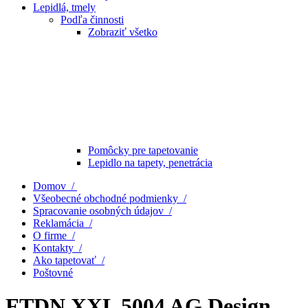
Lepidlá, tmely
Podľa činnosti
Zobraziť všetko
Pomôcky pre tapetovanie
Lepidlo na tapety, penetrácia
Domov /
Všeobecné obchodné podmienky /
Spracovanie osobných údajov /
Reklamácia /
O firme /
Kontakty /
Ako tapetovať /
Poštovné
FTDN XXL 5004 AG Design