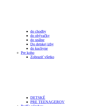
do chodby
do obývačky
do spálne
Do detskej izby
do kuchyne
Pre koho
Zobraziť všetko
DETSKÉ
PRE TEENAGEROV