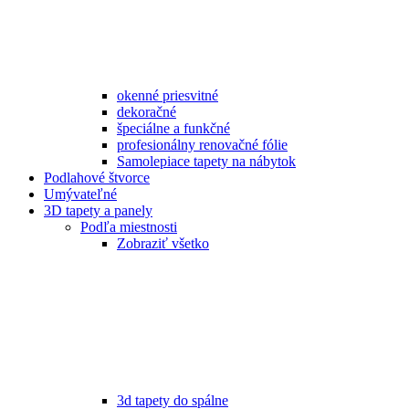
okenné priesvitné
dekoračné
špeciálne a funkčné
profesionálny renovačné fólie
Samolepiace tapety na nábytok
Podlahové štvorce
Umývateľné
3D tapety a panely
Podľa miestnosti
Zobraziť všetko
3d tapety do spálne