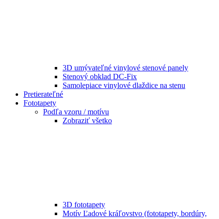
3D umývateľné vinylové stenové panely
Stenový obklad DC-Fix
Samolepiace vinylové dlaždice na stenu
Pretierateľné
Fototapety
Podľa vzoru / motívu
Zobraziť všetko
3D fototapety
Motív Ľadové kráľovstvo (fototapety, bordúry,