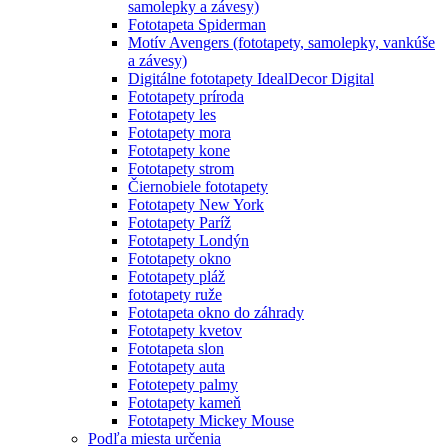
samolepky a závesy)
Fototapeta Spiderman
Motív Avengers (fototapety, samolepky, vankúše
a závesy)
Digitálne fototapety IdealDecor Digital
Fototapety príroda
Fototapety les
Fototapety mora
Fototapety kone
Fototapety strom
Čiernobiele fototapety
Fototapety New York
Fototapety Paríž
Fototapety Londýn
Fototapety okno
Fototapety pláž
fototapety ruže
Fototapeta okno do záhrady
Fototapety kvetov
Fototapeta slon
Fototapety auta
Fototepety palmy
Fototapety kameň
Fototapety Mickey Mouse
Podľa miesta určenia