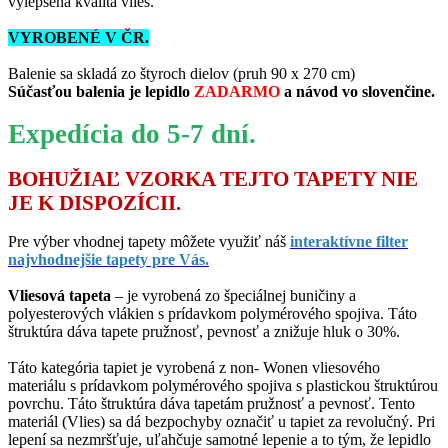
vylepšená kvalita vlies.
VYROBENÉ V ČR.
Balenie sa skladá zo štyroch dielov (pruh 90 x 270 cm)
Súčasťou balenia je lepidlo
ZADARMO
a návod vo slovenčine.
Expedícia do 5-7 dní.
BOHUŽIAĽ VZORKA TEJTO TAPETY NIE
JE K DISPOZÍCII.
Pre výber vhodnej tapety môžete využiť náš
interaktívne filter
najvhodnejšie tapety pre Vás.
Vliesová tapeta
– je vyrobená zo špeciálnej buničiny a
polyesterových vlákien s prídavkom polymérového spojiva. Táto
štruktúra dáva tapete pružnosť, pevnosť a znižuje hluk o 30%.
Táto kategória tapiet je vyrobená z non- Wonen vliesového
materiálu s prídavkom polymérového spojiva s plastickou štruktúrou
povrchu. Táto štruktúra dáva tapetám pružnosť a pevnosť. Tento
materiál (Vlies) sa dá bezpochyby označiť u tapiet za revolučný. Pri
lepení sa nezmršťuje, uľahčuje samotné lepenie a to tým, že lepidlo