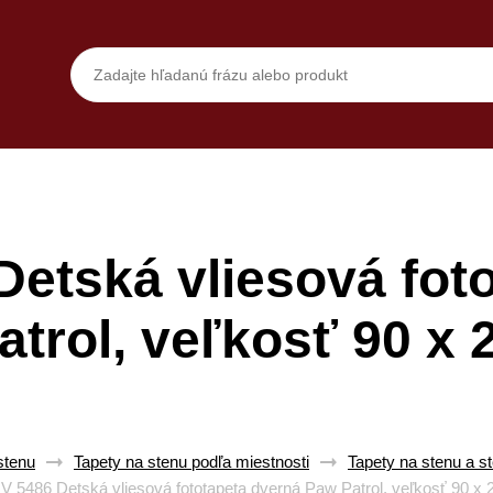
etská vliesová fot
trol, veľkosť 90 x
stenu
Tapety na stenu podľa miestnosti
Tapety na stenu a st
 5486 Detská vliesová fototapeta dverná Paw Patrol, veľkosť 90 x