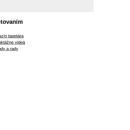
etovaním
zín tapetára
ruktážne videá
dy a rady