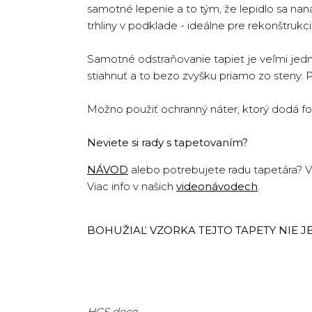
samotné lepenie a to tým, že lepidlo sa na
trhliny v podklade - ideálne pre rekonštruk
Samotné odstraňovanie tapiet je veľmi jedn
stiahnuť a to bezo zvyšku priamo zo steny. 
Možno použiť ochranný náter, ktorý dodá fo
Neviete si rady s tapetovaním?
NÁVOD
alebo potrebujete radu tapetára? Vo
Viac info v našich
videonávodech
.
BOHUŽIAĽ VZORKA TEJTO TAPETY NIE JE 
HCS deco