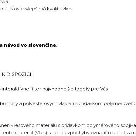
ýška.
kou).
Nová vylepšená kvalita vlies.
a návod vo slovenčine.
K DISPOZÍCII.
š
interaktívne filter najvhodnejšie tapety pre Vás.
 buničiny a polyesterových vlákien s prídavkom polymérového 
onen vliesového materiálu s prídavkom polymérového spojiva 
ento materiál (Vlies) sa dá bezpochyby označiť u tapiet za re