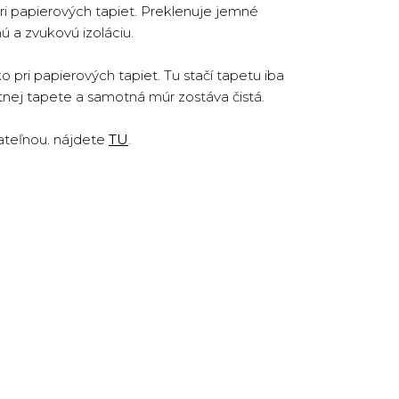
ri papierových tapiet. Preklenuje jemné
ú a zvukovú izoláciu.
pri papierových tapiet. Tu stačí tapetu iba
otnej tapete a samotná múr zostáva čistá.
ateľnou. nájdete
TU
.