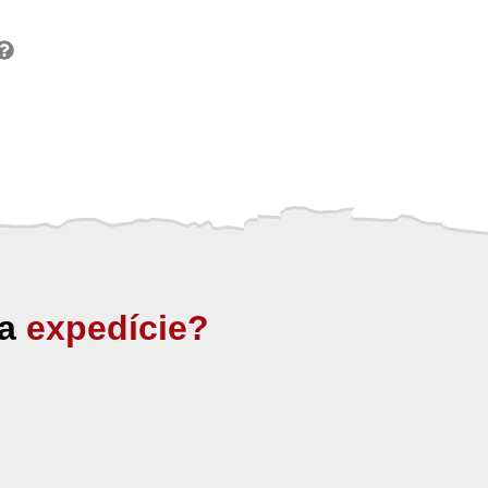
ia
expedície?