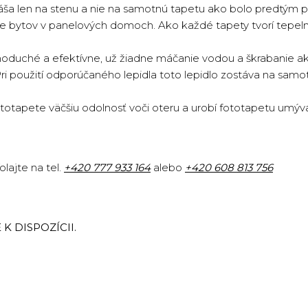
náša len na stenu a nie na samotnú tapetu ako bolo predtým p
cie bytov v panelových domoch. Ako každé tapety tvorí tepeln
oduché a efektívne, už žiadne máčanie vodou a škrabanie ako 
Pri použití odporúčaného lepidla toto lepidlo zostáva na sam
totapete väčšiu odolnosť voči oteru a urobí fototapetu umýv
lajte na tel.
+420
777 933 164
alebo
+420 608 813 756
K DISPOZÍCII.