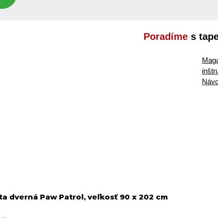
Poradíme
s tap
Maga
inšt
Návo
a dverná Paw Patrol, veľkosť 90 x 202 cm