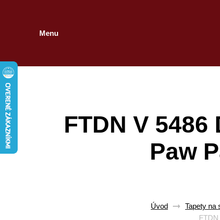
Menu
FTDN V 5486 D
Paw Pa
Úvod
Tapety na 
FTDN V