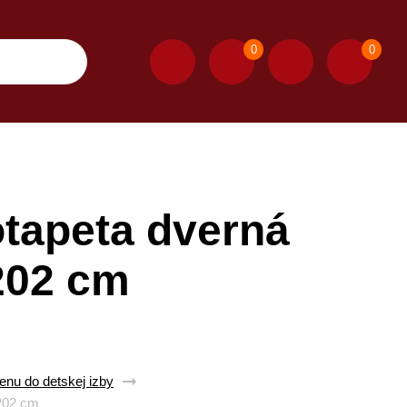
0
0
otapeta dverná
 202 cm
enu do detskej izby
 202 cm