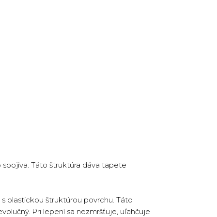
spojiva. Táto štruktúra dáva tapete
s plastickou štruktúrou povrchu. Táto
volučný. Pri lepení sa nezmršťuje, uľahčuje