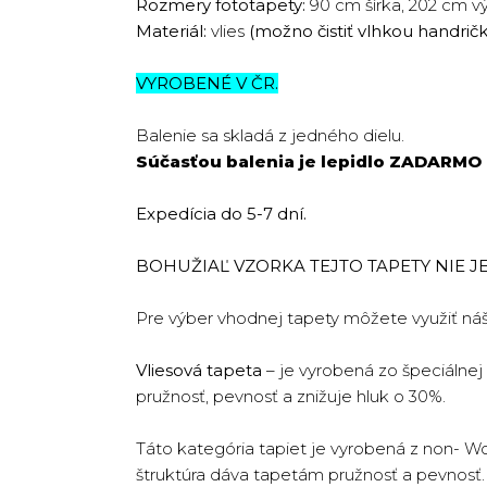
Rozmery fototapety:
90 cm šírka, 202 cm v
Materiál:
vlies
(možno čistiť vlhkou handrič
VYROBENÉ V ČR.
Balenie sa skladá z jedného dielu.
Súčasťou balenia je lepidlo
ZADARMO
Expedícia do 5-7 dní.
BOHUŽIAĽ VZORKA TEJTO TAPETY NIE JE 
Pre výber vhodnej tapety môžete využiť ná
Vliesová tapeta
– je vyrobená zo špeciálnej
pružnosť, pevnosť a znižuje hluk o 30%.
Táto kategória tapiet je vyrobená z non- W
štruktúra dáva tapetám pružnosť a pevnosť. T