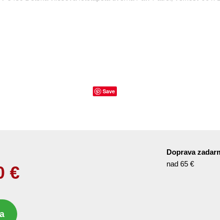
Save
Doprava zadar
nad 65 €
0
€
a