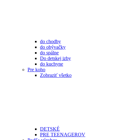
do chodby
do obývačky
do spálne
Do detskej izby
do kuchyne
Pre koho
Zobraziť všetko
DETSKÉ
PRE TEENAGEROV