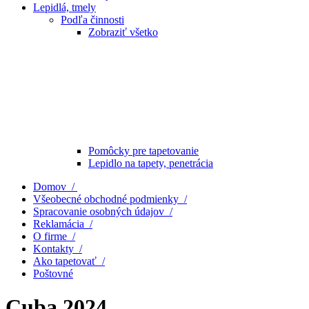
Lepidlá, tmely
Podľa činnosti
Zobraziť všetko
Pomôcky pre tapetovanie
Lepidlo na tapety, penetrácia
Domov /
Všeobecné obchodné podmienky /
Spracovanie osobných údajov /
Reklamácia /
O firme /
Kontakty /
Ako tapetovať /
Poštovné
Cuba 2024