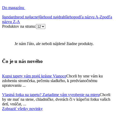
Do magazínu
štandardne
od najlacnejšieho
od najdrahšieho
podľa názvu A-Z
podľa
názvu Z-A
Produktov na stranu:
Je nám ľúto, ale neboli nájdené žiadne produkty.
Čo je u nás
nového
Kupsi tapety vám prajú krásne Vianoce
Chceli by sme vám ku
zdobeniu stromčeka, pečeniu sladkého, k predvianočnému
upratovaniu ...
Vlastná fotka na tapetu? Zariadime vám vyrobenie na mieru
Chceli
by ste mať na stene, chladničke, dverách či v kúpeľni fotku vašich
detí, vnúčat, ...
Zobraziť všetky novinky