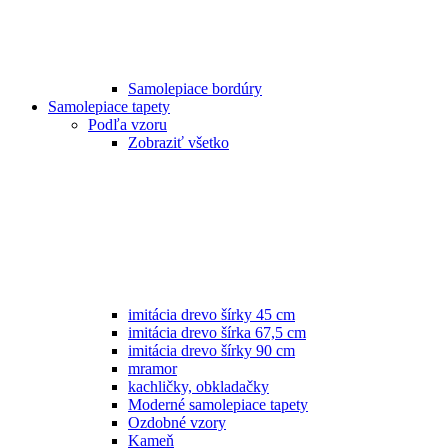
Samolepiace bordúry
Samolepiace tapety
Podľa vzoru
Zobraziť všetko
imitácia drevo šírky 45 cm
imitácia drevo šírka 67,5 cm
imitácia drevo šírky 90 cm
mramor
kachličky, obkladačky
Moderné samolepiace tapety
Ozdobné vzory
Kameň