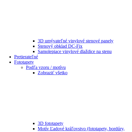
3D umývateľné vinylové stenové panely
Stenový obklad DC-Fix
Samolepiace vinylové dlaždice na stenu
Pretierateľné
Fototapety
Podľa vzoru / motívu
Zobraziť všetko
3D fototapety
Motív Ľadové kráľovstvo (fototapety, bordúry,