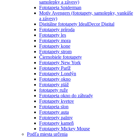
samolepky a závesy)
Fototapeta Spiderman
Motív Avengers (fototapety, samolepky, vankúše
a závesy)
Digitálne fototapety IdealDecor Digital
Fototapety príroda
Fototapety les
Fototapety mora
Fototapety kone
Fototapety strom
Čiernobiele fototapety
Fototapety New York
Fototapety Paríž
Fototapety Londýn
Fototapety okno
Fototapety pláž
fototapety ruže
Fototapeta okno do záhrady
Fototapety kvetov
Fototapeta slon
Fototapety auta
Fototepety palmy
Fototapety kameň
Fototapety Mickey Mouse
Podľa miesta určenia