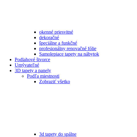
okenné priesvitné
dekoračné
špeciálne a funkčné
profesionálny renovačné fólie
Samolepiace tapety na nábytok
Podlahové štvorce
Umývateľné
3D tapety a panely
Podľa miestnosti
Zobraziť všetko
3d tapety do spálne