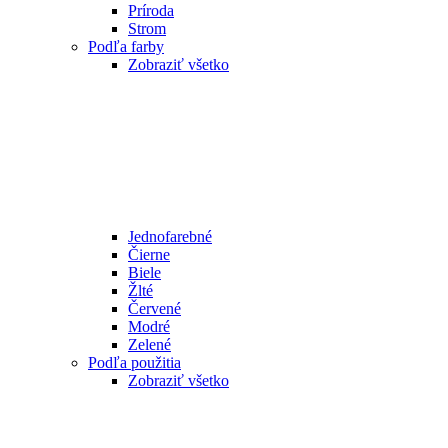
Príroda
Strom
Podľa farby
Zobraziť všetko
Jednofarebné
Čierne
Biele
Žlté
Červené
Modré
Zelené
Podľa použitia
Zobraziť všetko