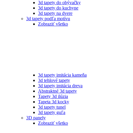
3d tapety do obývačky
3d tapety do kuchyne
3d tapety na dvere
3d tapety podľa motívu
Zobraziť všetko
3d tapety imitácia kameňa
3d tehlové tapety
3d tapety imitácia dreva
Abstraktné 3d tapety
Tapety 3d ilúzia
Tapeta 3d kocky
3d tapety tunel
3d tapety guľa
3D panely
Zobraziť všetko