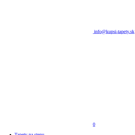
info@kupsi-tapety.sk
0
Tapety na stenu