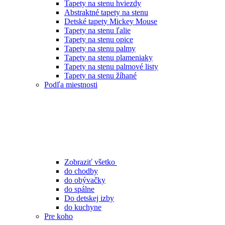
Tapety na stenu hviezdy
Abstraktné tapety na stenu
Detské tapety Mickey Mouse
Tapety na stenu ľalie
Tapety na stenu opice
Tapety na stenu palmy
Tapety na stenu plameniaky
Tapety na stenu palmové listy
Tapety na stenu žíhané
Podľa miestnosti
Zobraziť všetko
do chodby
do obývačky
do spálne
Do detskej izby
do kuchyne
Pre koho