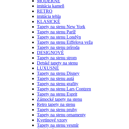
MODERNÉ
imitácia kameň
RETRO
imitácia tehla
KLASICKÉ
Tapety na stenu New York
Tapety na stenu Paríž
Tapety na stenu Londýn
Tapety na stenu Eiffelova veža
Tapety na stenu príroda
DESIGNOVÉ
Tapety na stenu strom
Detské tapety na stenu
LUXUSNÉ
Tapety na stenu Disney
Tapety na stenu autá
Tapety na stenu grafity
Tapety na stenu Lars Contzen
Tapety na stenu Esprit
Zámocké tapety na stenu
Retro tapety na stenu
Tapety na stenu pruhy
Tapety na stenu ornamenty
Kvetinové vzory
Tapety na stenu vesmír