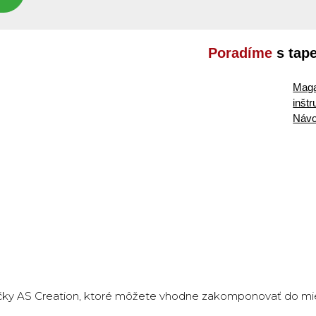
Poradíme
s tap
Maga
inšt
Návo
ky AS Creation, ktoré môžete vhodne zakomponovať do mies