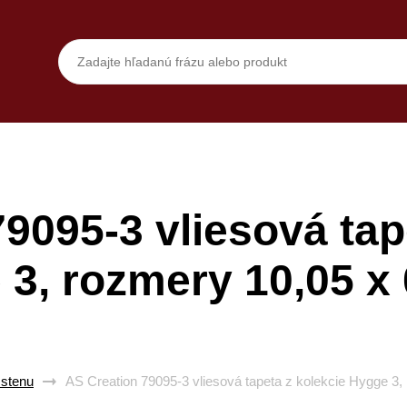
9095-3 vliesová tap
3, rozmery 10,05 x
 stenu
AS Creation 79095-3 vliesová tapeta z kolekcie Hygge 3,