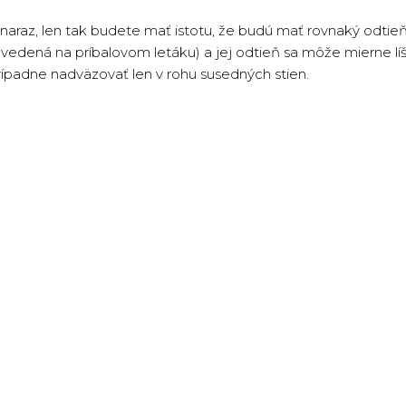
 naraz, len tak budete mať istotu, že budú mať rovnaký odti
uvedená na príbalovom letáku) a jej odtieň sa môže mierne líš
ípadne nadväzovať len v rohu susedných stien.