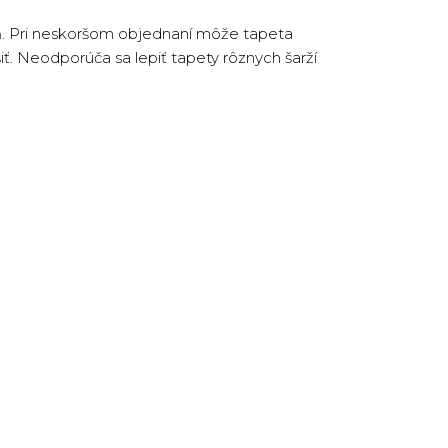
eň. Pri neskoršom objednaní môže tapeta
iť. Neodporúča sa lepiť tapety rôznych šarží