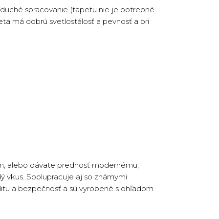
duché spracovanie (tapetu nie je potrebné
peta má dobrú svetlostálosť a pevnosť a pri
rom, alebo dávate prednosť modernému,
ždý vkus. Spolupracuje aj so známymi
valitu a bezpečnosť a sú vyrobené s ohľadom