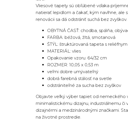
Vliesové tapety sú obľúbené vďaka príjemn
natierať lepidlom a čakať, kým navlhne, ale s
renovácii sa dá odstrániť suchá bez zvyškov.
OBYTNÁ ČASŤ: chodba, spálňa, obývac
FARBA: béžová, žltá, smotanová
ŠTÝL: štruktúrovaná tapeta s reliéfn
MATERIÁL: vlies
Opakovanie vzoru: 64/32 cm
ROZMER: 10,05 x 0,53 m
veľmi dobre umývateľný
dobrá farebná stálosť na svetle
odstrániteľné za sucha bez zvyškov
Objavte veľký výber tapiet od nemeckého v
minimalistickému dizajnu, industriálnemu či
dizajnérmi a medzinárodnými značkami. Stačí
na životné prostredie.