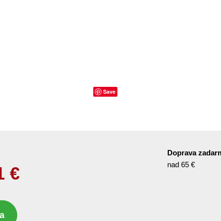
Save
Doprava zadar
nad 65 €
1
€
a