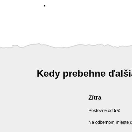
Kedy prebehne ďalš
Zítra
Poštovné od
5 €
Na odbernom mieste d