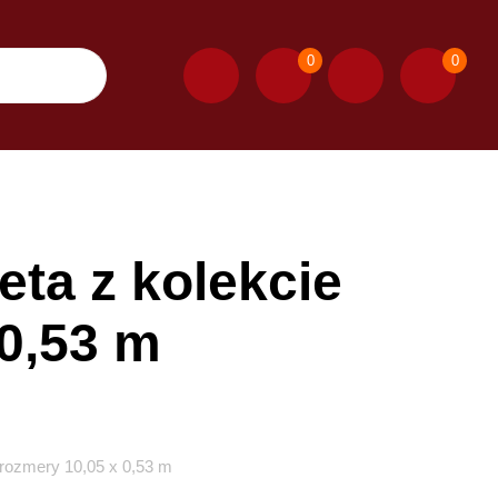
0
0
eta z kolekcie
 0,53 m
 rozmery 10,05 x 0,53 m