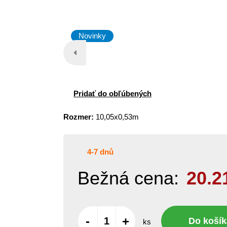
Novinky
Pridať do obľúbených
Rozmer:
10,05x0,53m
4-7 dnů
Bežná cena:
20.2
-
+
Do košík
ks