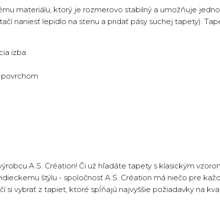
ému materiálu, ktorý je rozmerovo stabilný a umožňuje jedno
tačí naniesť lepidlo na stenu a pridať pásy suchej tapety). Ta
ia izba
ym povrchom
ýrobcu A.S. Création! Či už hľadáte tapety s klasickým vzo
 vidieckemu štýlu - spoločnosť A.S. Création má niečo pre ka
 si vybrať z tapiet, ktoré spĺňajú najvyššie požiadavky na k