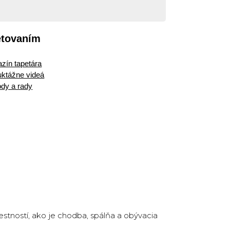
etovaním
zín tapetára
ruktážne videá
dy a rady
tností, ako je chodba, spálňa a obývacia